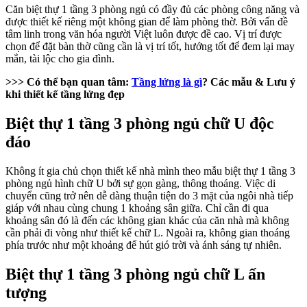
Căn biệt thự 1 tầng 3 phòng ngủ có đầy đủ các phòng công năng và
được thiết kế riêng một không gian để làm phòng thờ. Bởi vấn đề
tâm linh trong văn hóa người Việt luôn được đề cao. Vị trí được
chọn để đặt bàn thờ cũng cần là vị trí tốt, hướng tốt để đem lại may
mắn, tài lộc cho gia đình.
>>> Có thể bạn quan tâm:
Tầng lửng là gì
? Các mẫu & Lưu ý
khi thiết kế tầng lửng đẹp
Biệt thự 1 tầng 3 phòng ngủ chữ U độc
đáo
Không ít gia chủ chọn thiết kế nhà mình theo mẫu biệt thự 1 tầng 3
phòng ngủ hình chữ U bởi sự gọn gàng, thông thoáng. Việc di
chuyển cũng trở nên dễ dàng thuận tiện do 3 mặt của ngôi nhà tiếp
giáp với nhau cùng chung 1 khoảng sân giữa. Chỉ cần đi qua
khoảng sân đó là đến các không gian khác của căn nhà mà không
cần phải đi vòng như thiết kế chữ L. Ngoài ra, không gian thoáng
phía trước như một khoảng để hút gió trời và ánh sáng tự nhiên.
Biệt thự 1 tầng 3 phòng ngủ chữ L ấn
tượng