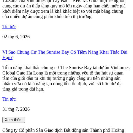
1.080ha của Vinhomes tại Tây Bắc TP.HCM. Giữa thực tế nguồn
cung các dự án thấp tầng quy mô lớn ngày càng hạn chế, mức giá
khởi điểm này được xem là khá khác biệt so với mặt bằng chung
của nhiều dự án cùng phân khúc trên thị trường.
Tin tức
02 thg 6, 2026
Vì Sao Chung Cư The Sunrise Bay Có Tiềm Năng Khai Thác Dài
Hạn?
Tiềm năng khai thác chung cư The Sunrise Bay tại dự án Vinhomes
Global Gate Hạ Long là một trong những yếu tố thu hút sự quan
tâm của giới đầu tư khi thị trường ngày càng ưu tiên những sản
phẩm vừa có khả năng tạo dòng tiền ổn định, vừa sở hữu dư địa
tăng giá trong dài hạn.
Tin tức
31 thg 7, 2026
Xem thêm
Công ty Cổ phần Sàn Giao dịch Bất động sản Thành phố Hoàng