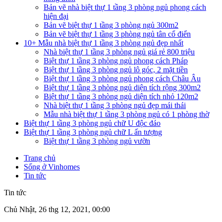
Bản vẽ nhà biệt thự 1 tầng 3 phòng ngủ phong cách
hiện đại
Bản vẽ biệt thự 1 tầng 3 phòng ngủ 300m2
Bản vẽ biệt thự 1 tầng 3 phòng ngủ tân cổ điển
10+ Mẫu nhà biệt thự 1 tầng 3 phòng ngủ đẹp nhất
Nhà biệt thự 1 tầng 3 phòng ngủ giá rẻ 800 triệu
Biệt thự 1 tầng 3 phòng ngủ phong cách Pháp
Biệt thự 1 tầng 3 phòng ngủ lô góc, 2 mặt tiền
Biệt thự 1 tầng 3 phòng ngủ phong cách Châu Âu
Biệt thự 1 tầng 3 phòng ngủ diện tích rộng 300m2
Biệt thự 1 tầng 3 phòng ngủ diện tích nhỏ 120m2
Nhà biệt thự 1 tầng 3 phòng ngủ đẹp mái thái
Mẫu nhà biệt thự 1 tầng 3 phòng ngủ có 1 phòng thờ
Biệt thự 1 tầng 3 phòng ngủ chữ U độc đáo
Biệt thự 1 tầng 3 phòng ngủ chữ L ấn tượng
Biệt thự 1 tầng 3 phòng ngủ vườn
Trang chủ
Sống ở Vinhomes
Tin tức
Tin tức
Chủ Nhật, 26 thg 12, 2021, 00:00