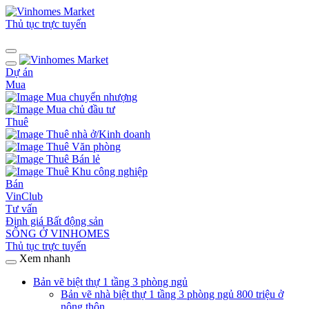
Thủ tục trực tuyến
Dự án
Mua
Mua chuyển nhượng
Mua chủ đầu tư
Thuê
Thuê nhà ở/Kinh doanh
Thuê Văn phòng
Thuê Bán lẻ
Thuê Khu công nghiệp
Bán
VinClub
Tư vấn
Định giá Bất động sản
SỐNG Ở VINHOMES
Thủ tục trực tuyến
Xem nhanh
Bản vẽ biệt thự 1 tầng 3 phòng ngủ
Bản vẽ nhà biệt thự 1 tầng 3 phòng ngủ 800 triệu ở
nông thôn