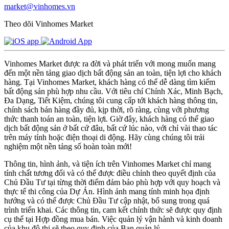
market@vinhomes.vn
Theo dõi Vinhomes Market
Vinhomes Market được ra đời và phát triển với mong muốn mang
đến một nền tảng giao dịch bất động sản an toàn, tiện lợi cho khách
hàng. Tại Vinhomes Market, khách hàng có thể dễ dàng tìm kiếm
bất động sản phù hợp nhu cầu. Với tiêu chí Chính Xác, Minh Bạch,
Đa Dạng, Tiết Kiệm, chúng tôi cung cấp tới khách hàng thông tin,
chính sách bán hàng đầy đủ, kịp thời, rõ ràng, cùng với phương
thức thanh toán an toàn, tiện lợi. Giờ đây, khách hàng có thể giao
dịch bất động sản ở bất cứ đâu, bất cứ lúc nào, với chỉ vài thao tác
trên máy tính hoặc điện thoại di động. Hãy cùng chúng tôi trải
nghiệm một nền tảng số hoàn toàn mới!
Thông tin, hình ảnh, và tiện ích trên Vinhomes Market chỉ mang
tính chất tương đối và có thể được điều chỉnh theo quyết định của
Chủ Đầu Tư tại từng thời điểm đảm bảo phù hợp với quy hoạch và
thực tế thi công của Dự Án. Hình ảnh mang tính minh họa định
hướng và có thể được Chủ Đầu Tư cập nhật, bổ sung trong quá
trình triển khai. Các thông tin, cam kết chính thức sẽ được quy định
cụ thể tại Hợp đồng mua bán. Việc quản lý vận hành và kinh doanh
của khu đô thị sẽ theo quy định của Ban quản lý.