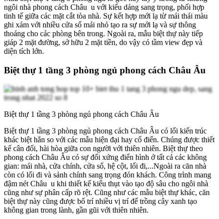
ngôi nhà phong cách Châu u với kiểu dáng sang trọng, phối hợp
tinh tế giữa các mặt cắt tòa nhà. Sự kết hợp mới lạ từ mái thái màu
ghi xám với nhiều cửa sổ mái nhỏ tạo ra sự mới lạ và sự thông
thoáng cho các phòng bên trong. Ngoài ra, mẫu biệt thự này tiếp
giáp 2 mặt đường, sở hữu 2 mặt tiền, do vậy có tầm view đẹp và
diện tích lớn.
Biệt thự 1 tầng 3 phòng ngủ phong cách Châu Âu
Biệt thự 1 tầng 3 phòng ngủ phong cách Châu Âu
Biệt thự 1 tầng 3 phòng ngủ phong cách Châu Âu có lối kiến trúc
khác biệt hẳn so với các mẫu hiện đại hay cổ điển. Chúng được thiết
kế cân đối, hài hòa giữa con người với thiên nhiên. Biệt thự theo
phong cách Châu Âu có sự đối xứng điển hình ở tất cả các không
gian: mái nhà, cửa chính, cửa sổ, hệ cột, lối đi,...Ngoài ra căn nhà
còn có lối đi và sảnh chính sang trọng đón khách. Công trình mang
đậm nét Châu u khi thiết kế kiểu thụt vào tạo độ sâu cho ngôi nhà
cũng như sự phân cấp rõ rệt. Cũng như các mẫu biệt thự khác, căn
biệt thự này cũng được bố trí nhiều vị trí để trồng cây xanh tạo
không gian trong lành, gần gũi với thiên nhiên.