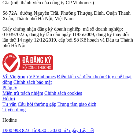
Gia (một thành viên của công ty CP Vinhomes).
Số 72A, đường Nguyễn Trãi, Phường Thượng Đình, Quận Thanh
Xuân, Thành phố Hà Nội, Việt Nam.
Giấy chứng nhận đăng ký doanh nghiệp, mã số doanh nghiệp:
0103970225, đăng ký lần đầu ngày 11/06/2009, đăng ký thay đổi
lần thứ 14 ngày 12/12/2019, cấp bởi Sở Kế hoạch và Đầu tư Thành
phố Hà Nội.
Về Vingroup
Về Vinhomes
Điều kiện và điều khoản
Quy chế hoạt
động
Chính sách bảo mật
Pháp lý
Miễn trừ trách nhiệm
Chính sách cookies
Hỗ trợ
Tư vấn
Câu hỏi thường gặp
Trung tâm giao dịch
Tuyển dụng
Hotline
1900 998 823
Từ 8:30 - 20:00 trừ ngày Lễ, Tết