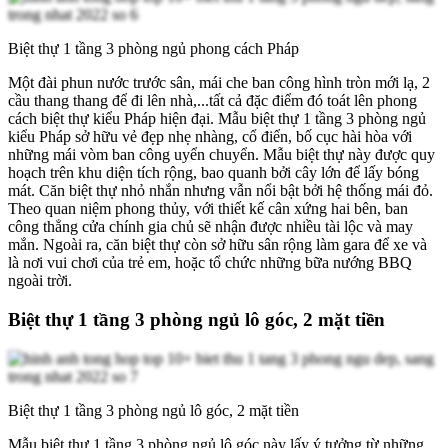
Biệt thự 1 tầng 3 phòng ngủ phong cách Pháp
Một đài phun nước trước sân, mái che ban công hình tròn mới lạ, 2
cầu thang thang để đi lên nhà,...tất cả đặc điểm đó toát lên phong
cách biệt thự kiểu Pháp hiện đại. Mẫu biệt thự 1 tầng 3 phòng ngủ
kiểu Pháp sở hữu vẻ đẹp nhẹ nhàng, cổ điển, bố cục hài hòa với
những mái vòm ban công uyển chuyển. Mẫu biệt thự này được quy
hoạch trên khu diện tích rộng, bao quanh bởi cây lớn để lấy bóng
mát. Căn biệt thự nhỏ nhắn nhưng vẫn nổi bật bởi hệ thống mái đỏ.
Theo quan niệm phong thủy, với thiết kế cân xứng hai bên, ban
công thẳng cửa chính gia chủ sẽ nhận được nhiều tài lộc và may
mắn. Ngoài ra, căn biệt thự còn sở hữu sân rộng làm gara để xe và
là nơi vui chơi của trẻ em, hoặc tổ chức những bữa nướng BBQ
ngoài trời.
Biệt thự 1 tầng 3 phòng ngủ lô góc, 2 mặt tiền
Biệt thự 1 tầng 3 phòng ngủ lô góc, 2 mặt tiền
Mẫu biệt thự 1 tầng 3 phòng ngủ lô góc này lấy ý tưởng từ những