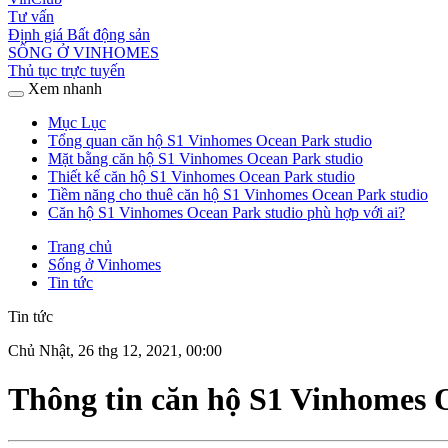
Tư vấn
Định giá Bất động sản
SỐNG Ở VINHOMES
Thủ tục trực tuyến
Xem nhanh
Mục Lục
Tổng quan căn hộ S1 Vinhomes Ocean Park studio
Mặt bằng căn hộ S1 Vinhomes Ocean Park studio
Thiết kế căn hộ S1 Vinhomes Ocean Park studio
Tiềm năng cho thuê căn hộ S1 Vinhomes Ocean Park studio
Căn hộ S1 Vinhomes Ocean Park studio phù hợp với ai?
Trang chủ
Sống ở Vinhomes
Tin tức
Tin tức
Chủ Nhật, 26 thg 12, 2021, 00:00
Thông tin căn hộ S1 Vinhomes 