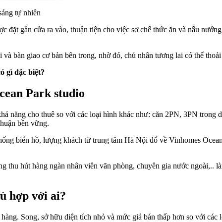
sáng tự nhiên
c đặt gần cửa ra vào, thuận tiện cho việc sơ chế thức ăn và nấu nướn
và bàn giao cơ bản bên trong, nhờ đó, chủ nhân tương lai có thể thoải 
ó gì đặc biệt?
cean Park studio
hả năng cho thuê so với các loại hình khác như: căn 2PN, 3PN trong dự 
 nhuận bền vững.
thống biển hồ, lượng khách từ trung tâm Hà Nội đổ về Vinhomes Ocean
g thu hút hàng ngàn nhân viên văn phòng, chuyên gia nước ngoài,.. là
ù hợp với ai?
 hàng. Song, sở hữu diện tích nhỏ và mức giá bán thấp hơn so với các 