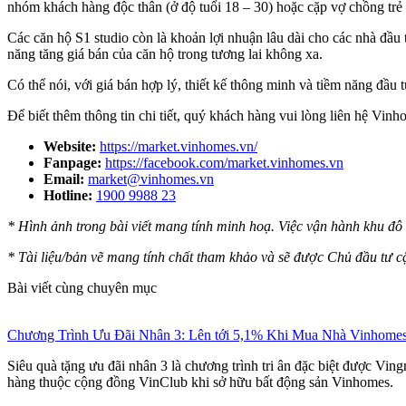
nhóm khách hàng độc thân (ở độ tuổi 18 – 30) hoặc cặp vợ chồng trẻ 
Các căn hộ S1 studio còn là khoản lợi nhuận lâu dài cho các nhà đầu t
năng tăng giá bán của căn hộ trong tương lai không xa.
Có thể nói, với giá bán hợp lý, thiết kế thông minh và tiềm năng đầu 
Để biết thêm thông tin chi tiết, quý khách hàng vui lòng liên hệ Vin
Website:
https://market.vinhomes.vn/
Fanpage:
https://facebook.com/market.vinhomes.vn
Email:
market@vinhomes.vn
Hotline:
1900 9988 23
* Hình ảnh trong bài viết mang tính minh hoạ. Việc vận hành khu đô 
* Tài liệu/bản vẽ mang tính chất tham khảo và sẽ được Chủ đầu tư cậ
Bài viết cùng chuyên mục
Chương Trình Ưu Đãi Nhân 3: Lên tới 5,1% Khi Mua Nhà Vinhome
Siêu quà tặng ưu đãi nhân 3 là chương trình tri ân đặc biệt được Vi
hàng thuộc cộng đồng VinClub khi sở hữu bất động sản Vinhomes.