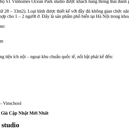
n hộ S1 Vinhomes Ocean Park studio được khách hàng thông thái đánh gi
g từ 28 – 33m2). Loại hình được thiết kế với đầy đủ không gian chức n
 hợp cho 1 – 2 người ở. Đây là sản phẩm phổ biến tại Hà Nội trong kh
au:
âm
g tiện ích nội – ngoại khu chuẩn quốc tế, nổi bật phải kể đến:
- Vinschool
 Giá Cập Nhật Mới Nhất
studio