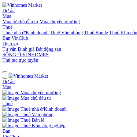
Dự án
Mua
Mua từ chủ đầu tư
Mua chuyển nhượng
Thuê
Thuê nhà ở/Kinh doanh
Thuê Văn phòng
Thuê Bán lẻ
Thuê Khu côn
Bán
VinClub
Dịch vụ
Tư vấn
Định giá Bất động sản
SỐNG Ở VINHOMES
Thủ tục trực tuyến
Dự án
Mua
Mua chuyển nhượng
Mua chủ đầu tư
Thuê
Thuê nhà ở/Kinh doanh
Thuê Văn phòng
Thuê Bán lẻ
Thuê Khu công nghiệp
Bán
VinClub