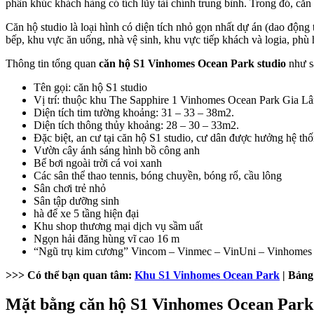
phân khúc khách hàng có tích lũy tài chính trung bình. Trong đó, că
Căn hộ studio là loại hình có diện tích nhỏ gọn nhất dự án (dao độn
bếp, khu vực ăn uống, nhà vệ sinh, khu vực tiếp khách và logia, phù
Thông tin tổng quan
căn hộ S1 Vinhomes Ocean Park studio
như s
Tên gọi: căn hộ S1 studio
Vị trí: thuộc khu The Sapphire 1 Vinhomes Ocean Park Gia L
Diện tích tim tường khoảng: 31 – 33 – 38m2.
Diện tích thông thủy khoảng: 28 – 30 – 33m2.
Đặc biệt, an cư tại căn hộ S1 studio, cư dân được hưởng hệ thốn
Vườn cây ánh sáng hình bồ công anh
Bể bơi ngoài trời cá voi xanh
Các sân thể thao tennis, bóng chuyền, bóng rổ, cầu lông
Sân chơi trẻ nhỏ
Sân tập dưỡng sinh
hà để xe 5 tầng hiện đại
Khu shop thương mại dịch vụ sầm uất
Ngọn hải đăng hùng vĩ cao 16 m
“Ngũ trụ kim cương” Vincom – Vinmec – VinUni – Vinhomes 
>>> Có thể bạn quan tâm:
Khu S1 Vinhomes Ocean Park
| Bảng
Mặt bằng căn hộ S1 Vinhomes Ocean Park 