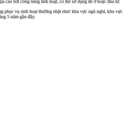
á cao bởi công năng linh hoạt, có thể sử dụng để ở hoặc đầu tư.
ăng phục vụ sinh hoạt thường nhật như: khu vực ngủ nghỉ, khu vực
oảng 5 năm gần đây.