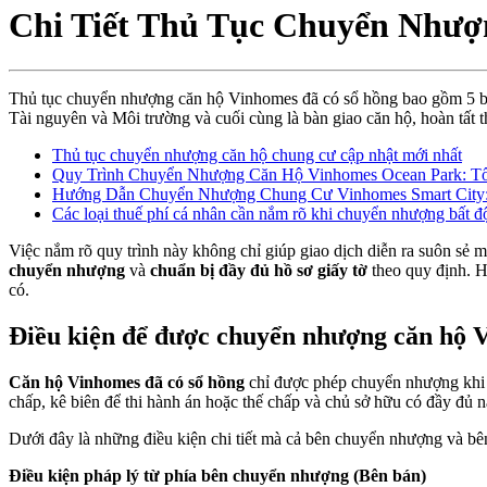
Chi Tiết Thủ Tục Chuyển Như
Thủ tục chuyển nhượng căn hộ Vinhomes đã có sổ hồng bao gồm 5 bướ
Tài nguyên và Môi trường và cuối cùng là bàn giao căn hộ, hoàn tất t
Thủ tục chuyển nhượng căn hộ chung cư cập nhật mới nhất
Quy Trình Chuyển Nhượng Căn Hộ Vinhomes Ocean Park: T
Hướng Dẫn Chuyển Nhượng Chung Cư Vinhomes Smart City: 
Các loại thuế phí cá nhân cần nắm rõ khi chuyển nhượng bất đ
Việc nắm rõ quy trình này không chỉ giúp giao dịch diễn ra suôn sẻ 
chuyển nhượng
và
chuẩn bị đầy đủ hồ sơ giấy tờ
theo quy định. 
có.
Điều kiện để được chuyển nhượng căn hộ 
Căn hộ Vinhomes đã có sổ hồng
chỉ được phép chuyển nhượng kh
chấp, kê biên để thi hành án hoặc thế chấp và chủ sở hữu có đầy đủ 
Dưới đây là những điều kiện chi tiết mà cả bên chuyển nhượng và b
Điều kiện pháp lý từ phía bên chuyển nhượng (Bên bán)