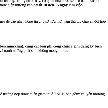
ôi trường. Trong bước này, cơ quan nhà nước sẽ tiến hành xác minh,
 thực hiện thường kéo dài từ
10 đến 15 ngày làm việc.
omes để cập nhật thông tin chủ sở hữu mới, làm thủ tục chuyển đổi hợp
 bên mua chịu), cùng các loại phí công chứng, phí đăng ký biến
ách và tránh những phát sinh không mong muốn.
t số trường hợp được miễn giảm thuế TNCN bao gồm: chuyển nhượng