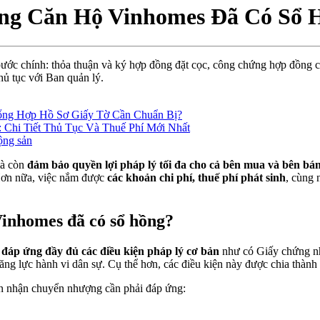
ợng Căn Hộ Vinhomes Đã Có Sổ 
c chính: thỏa thuận và ký hợp đồng đặt cọc, công chứng hợp đồng chu
hủ tục với Ban quản lý.
ổng Hợp Hồ Sơ Giấy Tờ Cần Chuẩn Bị?
Chi Tiết Thủ Tục Và Thuế Phí Mới Nhất
ộng sản
mà còn
đảm bảo quyền lợi pháp lý tối đa cho cả bên mua và bên bán
Hơn nữa, việc nắm được
các khoản chi phí, thuế phí phát sinh
, cùng 
Vinhomes đã có sổ hồng?
i
đáp ứng đầy đủ các điều kiện pháp lý cơ bản
như có Giấy chứng nhậ
năng lực hành vi dân sự. Cụ thể hơn, các điều kiện này được chia thàn
ên nhận chuyển nhượng cần phải đáp ứng: