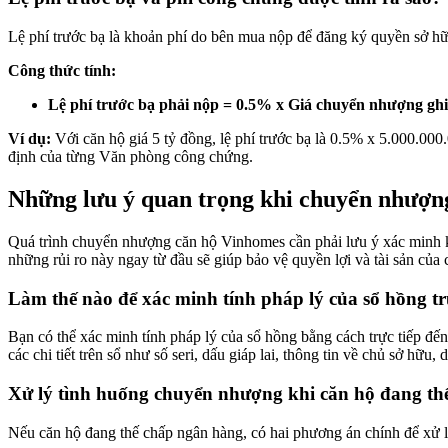
Lệ phí trước bạ là khoản phí do bên mua nộp để đăng ký quyền sở hữ
Công thức tính:
Lệ phí trước bạ phải nộp = 0.5% x Giá chuyển nhượng gh
Ví dụ:
Với căn hộ giá 5 tỷ đồng, lệ phí trước bạ là 0.5% x 5.000.0
định của từng Văn phòng công chứng.
Những lưu ý quan trọng khi chuyển nhượ
Quá trình chuyển nhượng căn hộ Vinhomes cần phải lưu ý xác minh kỹ
những rủi ro này ngay từ đầu sẽ giúp bảo vệ quyền lợi và tài sản của
Làm thế nào để xác minh tính pháp lý của sổ hồng 
Bạn có thể xác minh tính pháp lý của sổ hồng bằng cách trực tiếp đế
các chi tiết trên sổ như số seri, dấu giáp lai, thông tin về chủ sở hữ
Xử lý tình huống chuyển nhượng khi căn hộ đang t
Nếu căn hộ đang thế chấp ngân hàng, có hai phương án chính để xử l