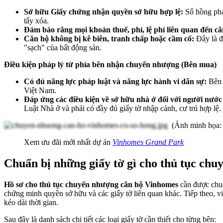
Sở hữu Giấy chứng nhận quyền sở hữu hợp lệ:
Sổ hồng phải
tẩy xóa.
Đảm bảo rằng mọi khoản thuế, phí, lệ phí liên quan đến c
Căn hộ không bị kê biên, tranh chấp hoặc cầm cố:
Đây là đ
"sạch" của bất động sản.
Điều kiện pháp lý từ phía bên nhận chuyển nhượng (Bên mua)
Có đủ năng lực pháp luật và năng lực hành vi dân sự:
Bên 
Việt Nam.
Đáp ứng các điều kiện về sở hữu nhà ở đối với người nướ
Luật Nhà ở và phải có đầy đủ giấy tờ nhập cảnh, cư trú hợp lệ.
(Ảnh minh họa: S
Xem ưu đãi mới nhất dự án
Vinhomes Grand Park
Chuẩn bị những giấy tờ gì cho thủ tục ch
Hồ sơ cho thủ tục chuyển nhượng căn hộ Vinhomes
cần được chu
chứng minh quyền sở hữu và các giấy tờ liên quan khác. Tiếp theo, vi
kéo dài thời gian.
Sau đây là danh sách chi tiết các loại giấy tờ cần thiết cho từng bên: