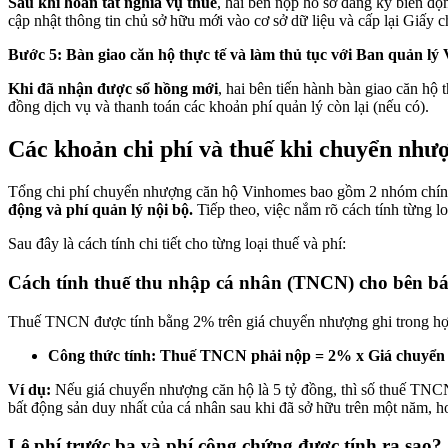
Sau khi hoàn tất nghĩa vụ thuế
, hai bên nộp hồ sơ đăng ký biến đ
cập nhật thông tin chủ sở hữu mới vào cơ sở dữ liệu và cấp lại Giấ
Bước 5: Bàn giao căn hộ thực tế và làm thủ tục với Ban quản l
Khi đã nhận được sổ hồng mới
, hai bên tiến hành bàn giao căn hộ 
đồng dịch vụ và thanh toán các khoản phí quản lý còn lại (nếu có).
Các khoản chi phí và thuế khi chuyển như
Tổng chi phí chuyển nhượng căn hộ Vinhomes bao gồm 2 nhóm chí
động và phí quản lý nội bộ.
Tiếp theo, việc nắm rõ cách tính từng l
Sau đây là cách tính chi tiết cho từng loại thuế và phí:
Cách tính thuế thu nhập cá nhân (TNCN) cho bên b
Thuế TNCN được tính bằng 2% trên giá chuyển nhượng ghi trong h
Công thức tính:
Thuế TNCN phải nộp = 2% x Giá chuyể
Ví dụ:
Nếu giá chuyển nhượng căn hộ là 5 tỷ đồng, thì số thuế T
bất động sản duy nhất của cá nhân sau khi đã sở hữu trên một năm, 
Lệ phí trước bạ và phí công chứng được tính ra sao?