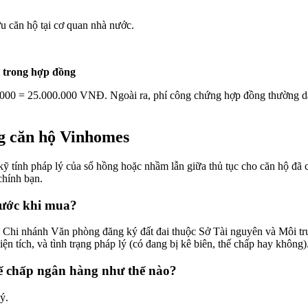
u căn hộ tại cơ quan nhà nước.
i trong hợp đồng
00.000 = 25.000.000 VNĐ. Ngoài ra, phí công chứng hợp đồng thường da
ng căn hộ Vinhomes
 tính pháp lý của sổ hồng hoặc nhầm lẫn giữa thủ tục cho căn hộ đã c
 chính bạn.
trước khi mua?
n Chi nhánh Văn phòng đăng ký đất đai thuộc Sở Tài nguyên và Môi trư
u, diện tích, và tình trạng pháp lý (có đang bị kê biên, thế chấp hay khô
hế chấp ngân hàng như thế nào?
ý.