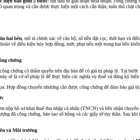
c hiện bao gồm 5 bước
: bắt đầu từ giai đoạn thỏa thuận, công chứng 
ò quan trọng và cần được thực hiện một cách cẩn thận, tuân thủ chặt c
tin hai bên
, mô tả chính xác về căn hộ, số tiền đặt cọc, thời hạn và đi
 khoản về điều kiện hủy hợp đồng, mức phạt nếu một trong hai bên khôn
công chứng
 chứng có thẩm quyền trên địa bàn để có giá trị pháp lý. Tại bước nà
này sẽ là cơ sở pháp lý để thực hiện các nghĩa vụ thuế và đăng ký biế
: Hợp đồng chuyển nhượng cần được công chứng để đảm bảo giá trị 
ước
ệm nộp hồ sơ khai thuế thu nhập cá nhân (TNCN) và bên nhận chuyển nh
ợng đã công chứng, bản sao sổ hồng và các giấy tờ tùy thân. Sau khi 
yên và Môi trường