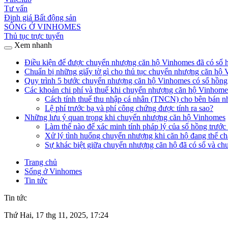
Tư vấn
Định giá Bất động sản
SỐNG Ở VINHOMES
Thủ tục trực tuyến
Xem nhanh
Điều kiện để được chuyển nhượng căn hộ Vinhomes đã có sổ 
Chuẩn bị những giấy tờ gì cho thủ tục chuyển nhượng căn hộ
Quy trình 5 bước chuyển nhượng căn hộ Vinhomes có sổ hồng
Các khoản chi phí và thuế khi chuyển nhượng căn hộ Vinhomes
Cách tính thuế thu nhập cá nhân (TNCN) cho bên bán n
Lệ phí trước bạ và phí công chứng được tính ra sao?
Những lưu ý quan trọng khi chuyển nhượng căn hộ Vinhomes
Làm thế nào để xác minh tính pháp lý của sổ hồng trước
Xử lý tình huống chuyển nhượng khi căn hộ đang thế c
Sự khác biệt giữa chuyển nhượng căn hộ đã có sổ và chưa
Trang chủ
Sống ở Vinhomes
Tin tức
Tin tức
Thứ Hai, 17 thg 11, 2025, 17:24