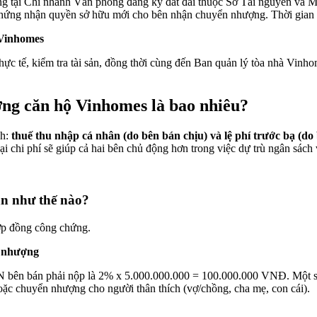
ộng tại Chi nhánh Văn phòng đăng ký đất đai thuộc Sở Tài nguyên và M
y chứng nhận quyền sở hữu mới cho bên nhận chuyển nhượng. Thời gian
ý Vinhomes
thực tế, kiểm tra tài sản, đồng thời cùng đến Ban quản lý tòa nhà Vinh
ợng căn hộ Vinhomes là bao nhiêu?
nh:
thuế thu nhập cá nhân (do bên bán chịu) và lệ phí trước bạ (do
oại chi phí sẽ giúp cả hai bên chủ động hơn trong việc dự trù ngân s
án như thế nào?
ợp đồng công chứng.
n nhượng
NCN bên bán phải nộp là 2% x 5.000.000.000 = 100.000.000 VNĐ. Mộ
hoặc chuyển nhượng cho người thân thích (vợ/chồng, cha mẹ, con cái).