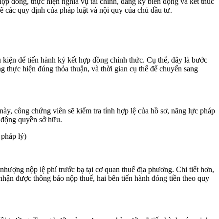
hợp đồng, thực hiện nghĩa vụ tài chính, đăng ký biến động và kết thúc
hẽ các quy định của pháp luật và nội quy của chủ đầu tư.
ều kiện để tiến hành ký kết hợp đồng chính thức. Cụ thể, đây là bước
g thực hiện đúng thỏa thuận, và thời gian cụ thể để chuyển sang
y, công chứng viên sẽ kiểm tra tính hợp lệ của hồ sơ, năng lực pháp
n động quyền sở hữu.
pháp lý)
ượng nộp lệ phí trước bạ tại cơ quan thuế địa phương. Chi tiết hơn,
nhận được thông báo nộp thuế, hai bên tiến hành đóng tiền theo quy