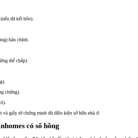
(nếu đã kết hôn).
ồng) bản chính.
từng thế chấp).
ng).
ông chứng).
có).
nh và giấy tờ chứng minh đủ điều kiện sở hữu nhà ở.
inhomes có sổ hồng