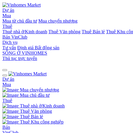
Dự án
Mua
Mua từ chủ đầu tư
Mua chuyển nhượng
Thuê
Thuê nhà ở/Kinh doanh
Thuê Văn phòng
Thuê Bán lẻ
Thuê Khu côn
Bán
VinClub
Dịch vụ
Tư vấn
Định giá Bất động sản
SỐNG Ở VINHOMES
Thủ tục trực tuyến
Dự án
Mua
Mua chuyển nhượng
Mua chủ đầu tư
Thuê
Thuê nhà ở/Kinh doanh
Thuê Văn phòng
Thuê Bán lẻ
Thuê Khu công nghiệp
Bán
VinClub