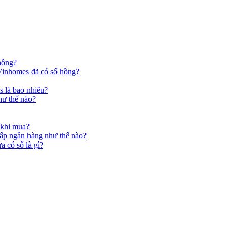
hồng?
 Vinhomes đã có sổ hồng?
 là bao nhiêu?
hư thế nào?
 khi mua?
hấp ngân hàng như thế nào?
 có sổ là gì?