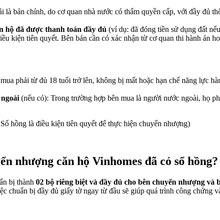
 là bản chính, do cơ quan nhà nước có thẩm quyền cấp, với đầy đủ thông
ăn hộ đã được thanh toán đầy đủ
(ví dụ: đã đóng tiền sử dụng đất nếu 
iều kiện tiên quyết. Bên bán cần có xác nhận từ cơ quan thi hành án ho
mua phải từ đủ 18 tuổi trở lên, không bị mất hoặc hạn chế năng lực hàn
c ngoài
(nếu có): Trong trường hợp bên mua là người nước ngoài, họ ph
ổ hồng là điều kiện tiên quyết để thực hiện chuyển nhượng)
uyển nhượng căn hộ Vinhomes đã có sổ hồng
ẩn bị thành
02 bộ riêng biệt và đầy đủ cho bên chuyển nhượng và
ệc chuẩn bị đầy đủ giấy tờ ngay từ đầu sẽ giúp quá trình công chứng và