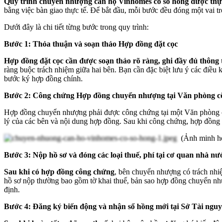
Quy trình chuyển nhượng căn hộ Vinhomes có sổ hồng được thự
bằng việc bàn giao thực tế. Để bắt đầu, mỗi bước đều đóng một vai tr
Dưới đây là chi tiết từng bước trong quy trình:
Bước 1: Thỏa thuận và soạn thảo Hợp đồng đặt cọc
Hợp đồng đặt cọc cần được soạn thảo rõ ràng, ghi đầy đủ thông 
ràng buộc trách nhiệm giữa hai bên. Bạn cần đặc biệt lưu ý các điều
bước ký hợp đồng chính.
Bước 2: Công chứng Hợp đồng chuyển nhượng tại Văn phòng 
Hợp đồng chuyển nhượng phải được công chứng tại một Văn phòng công
lý của các bên và nội dung hợp đồng. Sau khi công chứng, hợp đồng 
(Ảnh minh họa
Bước 3: Nộp hồ sơ và đóng các loại thuế, phí tại cơ quan nhà n
Sau khi có hợp đồng công chứng
, bên chuyển nhượng có trách nhi
hồ sơ nộp thường bao gồm tờ khai thuế, bản sao hợp đồng chuyển như
định.
Bước 4: Đăng ký biến động và nhận sổ hồng mới tại Sở Tài ngu