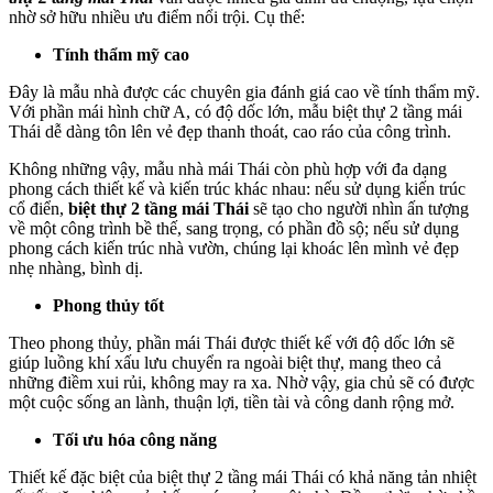
nhờ sở hữu nhiều ưu điểm nổi trội. Cụ thể:
Tính thẩm mỹ cao
Đây là mẫu nhà được các chuyên gia đánh giá cao về tính thẩm mỹ.
Với phần mái hình chữ A, có độ dốc lớn, mẫu biệt thự 2 tầng mái
Thái dễ dàng tôn lên vẻ đẹp thanh thoát, cao ráo của công trình.
Không những vậy, mẫu nhà mái Thái còn phù hợp với đa dạng
phong cách thiết kế và kiến trúc khác nhau: nếu sử dụng kiến trúc
cổ điển,
biệt thự 2 tầng mái Thái
sẽ tạo cho người nhìn ấn tượng
về một công trình bề thế, sang trọng, có phần đồ sộ; nếu sử dụng
phong cách kiến trúc nhà vườn, chúng lại khoác lên mình vẻ đẹp
nhẹ nhàng, bình dị.
Phong thủy tốt
Theo phong thủy, phần mái Thái được thiết kế với độ dốc lớn sẽ
giúp luồng khí xấu lưu chuyển ra ngoài biệt thự, mang theo cả
những điềm xui rủi, không may ra xa. Nhờ vậy, gia chủ sẽ có được
một cuộc sống an lành, thuận lợi, tiền tài và công danh rộng mở.
Tối ưu hóa công năng
Thiết kế đặc biệt của biệt thự 2 tầng mái Thái có khả năng tản nhiệt