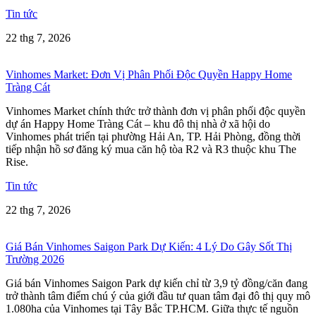
Tin tức
22 thg 7, 2026
Vinhomes Market: Đơn Vị Phân Phối Độc Quyền Happy Home
Tràng Cát
Vinhomes Market chính thức trở thành đơn vị phân phối độc quyền
dự án Happy Home Tràng Cát – khu đô thị nhà ở xã hội do
Vinhomes phát triển tại phường Hải An, TP. Hải Phòng, đồng thời
tiếp nhận hồ sơ đăng ký mua căn hộ tòa R2 và R3 thuộc khu The
Rise.
Tin tức
22 thg 7, 2026
Giá Bán Vinhomes Saigon Park Dự Kiến: 4 Lý Do Gây Sốt Thị
Trường 2026
Giá bán Vinhomes Saigon Park dự kiến chỉ từ 3,9 tỷ đồng/căn đang
trở thành tâm điểm chú ý của giới đầu tư quan tâm đại đô thị quy mô
1.080ha của Vinhomes tại Tây Bắc TP.HCM. Giữa thực tế nguồn