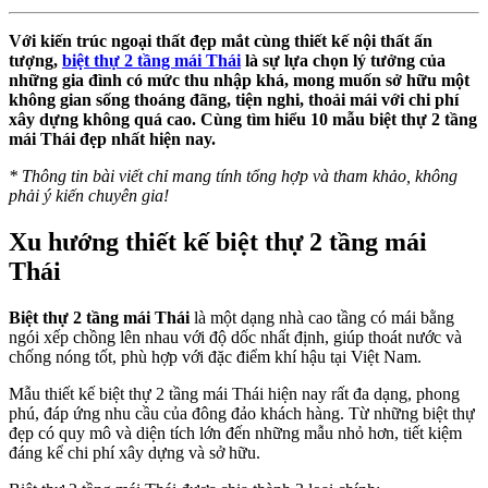
Với kiến trúc ngoại thất đẹp mắt cùng thiết kế nội thất ấn
tượng,
biệt thự 2 tầng mái Thái
là sự lựa chọn lý tưởng của
những gia đình có mức thu nhập khá, mong muốn sở hữu một
không gian sống thoáng đãng, tiện nghi, thoải mái với chi phí
xây dựng không quá cao. Cùng tìm hiểu 10 mẫu biệt thự 2 tầng
mái Thái đẹp nhất hiện nay.
* Thông tin bài viết chỉ mang tính tổng hợp và tham khảo, không
phải ý kiến chuyên gia!
Xu hướng thiết kế biệt thự 2 tầng mái
Thái
Biệt thự 2 tầng mái Thái
là một dạng nhà cao tầng có mái bằng
ngói xếp chồng lên nhau với độ dốc nhất định, giúp thoát nước và
chống nóng tốt, phù hợp với đặc điểm khí hậu tại Việt Nam.
Mẫu thiết kế biệt thự 2 tầng mái Thái hiện nay rất đa dạng, phong
phú, đáp ứng nhu cầu của đông đảo khách hàng. Từ những biệt thự
đẹp có quy mô và diện tích lớn đến những mẫu nhỏ hơn, tiết kiệm
đáng kể chi phí xây dựng và sở hữu.