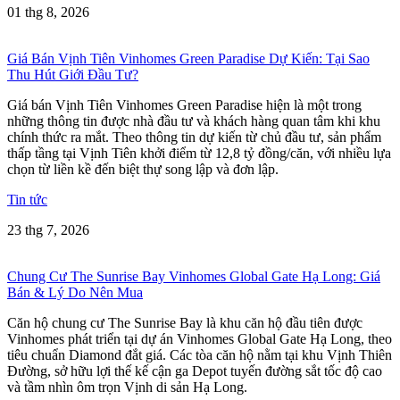
01 thg 8, 2026
Giá Bán Vịnh Tiên Vinhomes Green Paradise Dự Kiến: Tại Sao
Thu Hút Giới Đầu Tư?
Giá bán Vịnh Tiên Vinhomes Green Paradise hiện là một trong
những thông tin được nhà đầu tư và khách hàng quan tâm khi khu
chính thức ra mắt. Theo thông tin dự kiến từ chủ đầu tư, sản phẩm
thấp tầng tại Vịnh Tiên khởi điểm từ 12,8 tỷ đồng/căn, với nhiều lựa
chọn từ liền kề đến biệt thự song lập và đơn lập.
Tin tức
23 thg 7, 2026
Chung Cư The Sunrise Bay Vinhomes Global Gate Hạ Long: Giá
Bán & Lý Do Nên Mua
Căn hộ chung cư The Sunrise Bay là khu căn hộ đầu tiên được
Vinhomes phát triển tại dự án Vinhomes Global Gate Hạ Long, theo
tiêu chuẩn Diamond đắt giá. Các tòa căn hộ nằm tại khu Vịnh Thiên
Đường, sở hữu lợi thế kế cận ga Depot tuyến đường sắt tốc độ cao
và tầm nhìn ôm trọn Vịnh di sản Hạ Long.