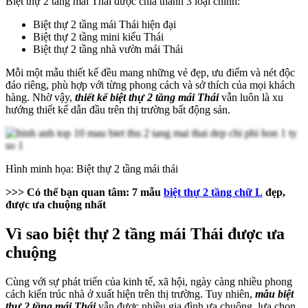
Biệt thự 2 tầng mái Thái được chia thành 3 loại chính:
Biệt thự 2 tầng mái Thái hiện đại
Biệt thự 2 tầng mini kiểu Thái
Biệt thự 2 tầng nhà vườn mái Thái
Mỗi một mẫu thiết kế đều mang những vẻ đẹp, ưu điểm và nét độc
đáo riêng, phù hợp với từng phong cách và sở thích của mọi khách
hàng. Nhờ vậy,
thiết kế biệt thự 2 tầng mái Thái
vẫn luôn là xu
hướng thiết kế dẫn đầu trên thị trường bất động sản.
Hình minh họa: Biệt thự 2 tầng mái thái
>>> Có thể bạn quan tâm: 7 mẫu
biệt thự 2 tầng chữ L
đẹp,
được ưa chuộng nhất
Vì sao biệt thự 2 tầng mái Thái được ưa
chuộng
Cùng với sự phát triển của kinh tế, xã hội, ngày càng nhiều phong
cách kiến trúc nhà ở xuất hiện trên thị trường. Tuy nhiên,
mẫu biệt
thự 2 tầng mái Thái
vẫn được nhiều gia đình ưa chuộng, lựa chọn