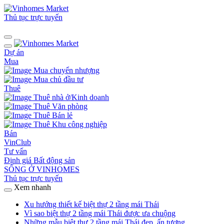
Thủ tục trực tuyến
Dự án
Mua
Mua chuyển nhượng
Mua chủ đầu tư
Thuê
Thuê nhà ở/Kinh doanh
Thuê Văn phòng
Thuê Bán lẻ
Thuê Khu công nghiệp
Bán
VinClub
Tư vấn
Định giá Bất động sản
SỐNG Ở VINHOMES
Thủ tục trực tuyến
Xem nhanh
Xu hướng thiết kế biệt thự 2 tầng mái Thái
Vì sao biệt thự 2 tầng mái Thái được ưa chuộng
Những mẫu biệt thự 2 tầng mái Thái đẹp, ấn tượng