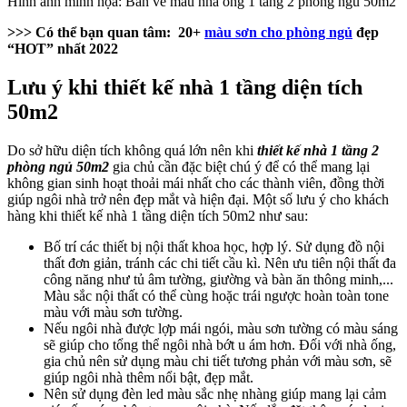
Hình ảnh minh họa: Bản vẽ mẫu nhà ống 1 tầng 2 phòng ngủ 50m2
>>> Có thể bạn quan tâm:
20+
màu sơn cho phòng ngủ
đẹp
“HOT” nhất 2022
Lưu ý khi thiết kế nhà 1 tầng diện tích
50m2
Do sở hữu diện tích không quá lớn nên khi
thiết kế nhà 1 tầng 2
phòng ngủ 50m2
gia chủ cần đặc biệt chú ý để có thể mang lại
không gian sinh hoạt thoải mái nhất cho các thành viên, đồng thời
giúp ngôi nhà trở nên đẹp mắt và hiện đại. Một số lưu ý cho khách
hàng khi thiết kế nhà 1 tầng diện tích 50m2 như sau:
Bố trí các thiết bị nội thất khoa học, hợp lý. Sử dụng đồ nội
thất đơn giản, tránh các chi tiết cầu kì. Nên ưu tiên nội thất đa
công năng như tủ âm tường, giường và bàn ăn thông minh,...
Màu sắc nội thất có thể cùng hoặc trái ngược hoàn toàn tone
màu với màu sơn tường.
Nếu ngôi nhà được lợp mái ngói, màu sơn tường có màu sáng
sẽ giúp cho tổng thể ngôi nhà bớt u ám hơn. Đối với nhà ống,
gia chủ nên sử dụng màu chi tiết tương phản với màu sơn, sẽ
giúp ngôi nhà thêm nổi bật, đẹp mắt.
Nên sử dụng đèn led màu sắc nhẹ nhàng giúp mang lại cảm