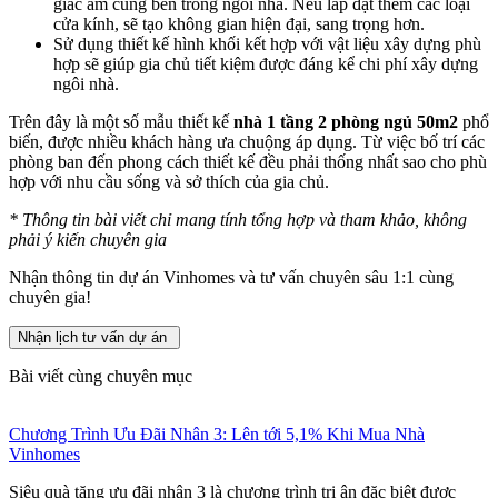
giác ấm cúng bên trong ngôi nhà. Nếu lắp đặt thêm các loại
cửa kính, sẽ tạo không gian hiện đại, sang trọng hơn.
Sử dụng thiết kế hình khối kết hợp với vật liệu xây dựng phù
hợp sẽ giúp gia chủ tiết kiệm được đáng kể chi phí xây dựng
ngôi nhà.
Trên đây là một số mẫu thiết kế
nhà 1 tầng 2 phòng ngủ 50m2
phổ
biến, được nhiều khách hàng ưa chuộng áp dụng. Từ việc bố trí các
phòng ban đến phong cách thiết kế đều phải thống nhất sao cho phù
hợp với nhu cầu sống và sở thích của gia chủ.
*
Thông tin bài viết chỉ mang tính tổng hợp và tham khảo, không
phải ý kiến chuyên gia
Nhận thông tin dự án Vinhomes và tư vấn chuyên sâu 1:1 cùng
chuyên gia!
Nhận lịch tư vấn dự án
Bài viết cùng chuyên mục
Chương Trình Ưu Đãi Nhân 3: Lên tới 5,1% Khi Mua Nhà
Vinhomes
Siêu quà tặng ưu đãi nhân 3 là chương trình tri ân đặc biệt được