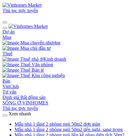
Thủ tục trực tuyến
Dự án
Mua
Mua chuyển nhượng
Mua chủ đầu tư
Thuê
Thuê nhà ở/Kinh doanh
Thuê Văn phòng
Thuê Bán lẻ
Thuê Khu công nghiệp
Bán
VinClub
Tư vấn
Định giá Bất động sản
SỐNG Ở VINHOMES
Thủ tục trực tuyến
Xem nhanh
Mẫu nhà 1 tầng 2 phòng ngủ 50m2 đơn giản
Mẫu nhà 1 tầng 2 phòng ngủ 50m2 tiện nghi, sang trọng
Mẫu nhà 1 tầng 2 phòng ngủ liền kề nhau diện tích 50m2