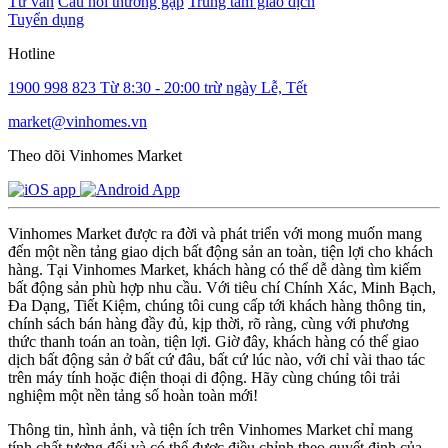
Tư vấn
Câu hỏi thường gặp
Trung tâm giao dịch
Tuyển dụng
Hotline
1900 998 823
Từ 8:30 - 20:00 trừ ngày Lễ, Tết
market@vinhomes.vn
Theo dõi Vinhomes Market
Vinhomes Market được ra đời và phát triển với mong muốn mang
đến một nền tảng giao dịch bất động sản an toàn, tiện lợi cho khách
hàng. Tại Vinhomes Market, khách hàng có thể dễ dàng tìm kiếm
bất động sản phù hợp nhu cầu. Với tiêu chí Chính Xác, Minh Bạch,
Đa Dạng, Tiết Kiệm, chúng tôi cung cấp tới khách hàng thông tin,
chính sách bán hàng đầy đủ, kịp thời, rõ ràng, cùng với phương
thức thanh toán an toàn, tiện lợi. Giờ đây, khách hàng có thể giao
dịch bất động sản ở bất cứ đâu, bất cứ lúc nào, với chỉ vài thao tác
trên máy tính hoặc điện thoại di động. Hãy cùng chúng tôi trải
nghiệm một nền tảng số hoàn toàn mới!
Thông tin, hình ảnh, và tiện ích trên Vinhomes Market chỉ mang
tính chất tương đối và có thể được điều chỉnh theo quyết định của