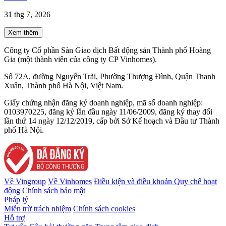
31 thg 7, 2026
Xem thêm
Công ty Cổ phần Sàn Giao dịch Bất động sản Thành phố Hoàng
Gia (một thành viên của công ty CP Vinhomes).
Số 72A, đường Nguyễn Trãi, Phường Thượng Đình, Quận Thanh
Xuân, Thành phố Hà Nội, Việt Nam.
Giấy chứng nhận đăng ký doanh nghiệp, mã số doanh nghiệp:
0103970225, đăng ký lần đầu ngày 11/06/2009, đăng ký thay đổi
lần thứ 14 ngày 12/12/2019, cấp bởi Sở Kế hoạch và Đầu tư Thành
phố Hà Nội.
Về Vingroup
Về Vinhomes
Điều kiện và điều khoản
Quy chế hoạt
động
Chính sách bảo mật
Pháp lý
Miễn trừ trách nhiệm
Chính sách cookies
Hỗ trợ