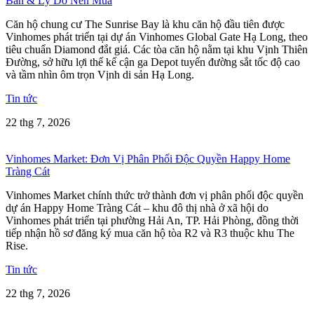
Bán & Lý Do Nên Mua
Căn hộ chung cư The Sunrise Bay là khu căn hộ đầu tiên được
Vinhomes phát triển tại dự án Vinhomes Global Gate Hạ Long, theo
tiêu chuẩn Diamond đắt giá. Các tòa căn hộ nằm tại khu Vịnh Thiên
Đường, sở hữu lợi thế kế cận ga Depot tuyến đường sắt tốc độ cao
và tầm nhìn ôm trọn Vịnh di sản Hạ Long.
Tin tức
22 thg 7, 2026
Vinhomes Market: Đơn Vị Phân Phối Độc Quyền Happy Home
Tràng Cát
Vinhomes Market chính thức trở thành đơn vị phân phối độc quyền
dự án Happy Home Tràng Cát – khu đô thị nhà ở xã hội do
Vinhomes phát triển tại phường Hải An, TP. Hải Phòng, đồng thời
tiếp nhận hồ sơ đăng ký mua căn hộ tòa R2 và R3 thuộc khu The
Rise.
Tin tức
22 thg 7, 2026