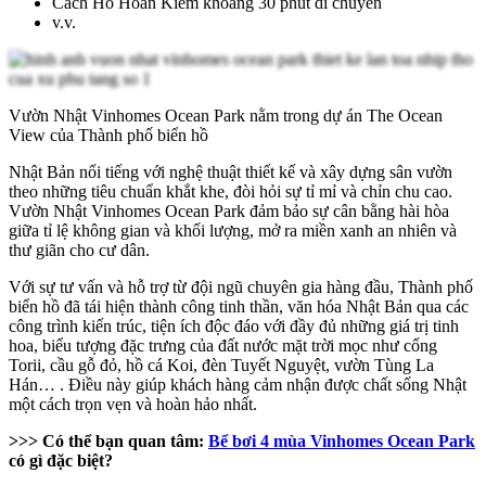
Cách Hồ Hoàn Kiếm khoảng 30 phút di chuyển
v.v.
Vườn Nhật Vinhomes Ocean Park nằm trong dự án The Ocean
View của Thành phố biển hồ
Nhật Bản nổi tiếng với nghệ thuật thiết kế và xây dựng sân vườn
theo những tiêu chuẩn khắt khe, đòi hỏi sự tỉ mỉ và chỉn chu cao.
Vườn Nhật Vinhomes Ocean Park đảm bảo sự cân bằng hài hòa
giữa tỉ lệ không gian và khối lượng, mở ra miền xanh an nhiên và
thư giãn cho cư dân.
Với sự tư vấn và hỗ trợ từ đội ngũ chuyên gia hàng đầu, Thành phố
biển hồ đã tái hiện thành công tinh thần, văn hóa Nhật Bản qua các
công trình kiến trúc, tiện ích độc đáo với đầy đủ những giá trị tinh
hoa, biểu tượng đặc trưng của đất nước mặt trời mọc như cổng
Torii, cầu gỗ đỏ, hồ cá Koi, đèn Tuyết Nguyệt, vườn Tùng La
Hán… . Điều này giúp khách hàng cảm nhận được chất sống Nhật
một cách trọn vẹn và hoàn hảo nhất.
>>> Có thể bạn quan tâm:
Bể bơi 4 mùa Vinhomes Ocean Park
có gì đặc biệt?