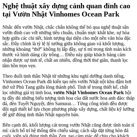
Nghệ thuật xây dựng cảnh quan đỉnh cao
tại Vườn Nhật Vinhomes Ocean Park
Nhắc đến vườn Nhật, chắc chắn không thể bỏ qua nghệ thuật sân
vườn đỉnh cao với những tiêu chuẩn, chuẩn mực khắt khe, sự hòa
hợp giữa các chi tiết, hình tượng đại diện cho một nền văn hóa đặc
sắc. Đây chính là tỷ lệ lý tưởng giữa không gian và khối lượng,
những khoảng “thở” không bị lấp đầy, sự tỉ mỉ trong tính toán kích
thước và hình dáng cây trồng… Điều này giúp khách hàng cảm
nhận được sự tinh tế, chất an nhiên, đồng thời thư giãn, thanh lọc
tâm hồn trọn vẹn.
Theo đuổi tinh thần Nhật từ những khu nghỉ dưỡng danh tiếng,
Vinhomes Ocean Park đã kiến tạo nên vườn Nhật nội khu đậm hơi
thở xứ Phù Tang giữa lòng thành phố. Tinh tế trong thiết kế, chắt
lọc những giá trị tinh hoa,
vườn Nhật Vinhomes Ocean Park
hội
tụ đầy đủ những biểu tượng tinh hoa của đất nước hoa anh đào: tháp
đá, đèn Tuyết Nguyệt, đèn Samurai… Từng công trình đều được
đội ngũ thiết kế lựa chọn phương pháp xây dựng, chất liệu kỹ lưỡng
để giữ đúng tinh thần Nhật nguyên bản.
Bên cạnh đó, khối lượng cát trong vườn Nhật cũng được tính toán tỉ
mỉ: cách bố trí hệ thống đèn chiếu sáng; cách sắp đặt từng hòn đá
cuội, viên sỏi đúng tinh thần Zen, tạo cảm giác dễ chịu cho khách