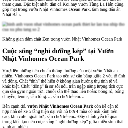
tham quan. Đặc biệt nhất, đàn cá Koi hay vườn Tùng La Hán cũng
góp mặt trong vườn Nhật Vinhomes Ocean Park, làm tăng dấu ấn
Nhật Bản.
Không gian đậm chất Zen trong vườn Nhật Vinhomes Ocean Park
Cuộc sống “nghỉ dưỡng kép” tại Vườn
Nhật Vinhomes Ocean Park
Vượt lên những tiêu chuẩn thông thường của một vườn Nhật an
nhiên, Vinhomes Ocean Park tạo nên sự cân bằng giữa 2 yếu tố tĩnh
và động. Chất “tĩnh” thể hiện ở không gian hưởng thụ tinh tế và
khác biệt. Chất “động” là sự sôi nổi, tràn ngập năng lượng tích cực
qua sân gym ngoài trời; chuỗi sân thể thao liên hoàn: bóng rổ, bóng
chuyền, tennis, cầu lông…; sân chơi trẻ em…
Bên cạnh đó,
vườn Nhật Vinhomes Ocean Park
còn kề cận tổ
hợp nhà để xe 5 tầng hiện đại với hồ bơi 4 mùa có mái kính trên
cao, khu cafe ngoài trời, sân chơi trẻ em.. Đây chính yếu tố quan
trọng kiến tạo nên cuộc sống “nghỉ dưỡng kép” giữa miền sinh thái
xanh an nhiên.