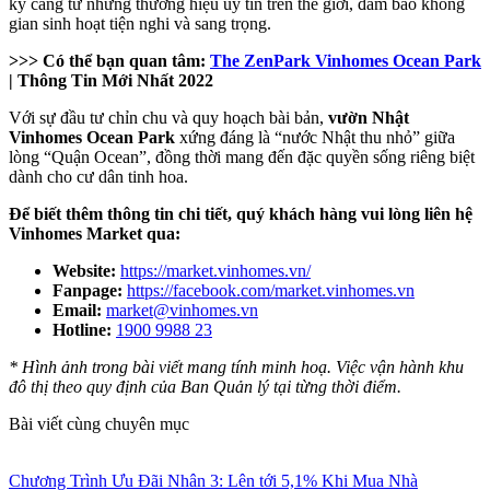
kỹ càng từ những thương hiệu uy tín trên thế giới, đảm bảo không
gian sinh hoạt tiện nghi và sang trọng.
>>> Có thể bạn quan tâm:
The ZenPark Vinhomes Ocean Park
| Thông Tin Mới Nhất 2022
Với sự đầu tư chỉn chu và quy hoạch bài bản,
vườn Nhật
Vinhomes Ocean Park
xứng đáng là “nước Nhật thu nhỏ” giữa
lòng “Quận Ocean”, đồng thời mang đến đặc quyền sống riêng biệt
dành cho cư dân tinh hoa.
Để biết thêm thông tin chi tiết, quý khách hàng vui lòng liên hệ
Vinhomes Market qua:
Website:
https://market.vinhomes.vn/
Fanpage:
https://facebook.com/market.vinhomes.vn
Email:
market@vinhomes.vn
Hotline:
1900 9988 23
* Hình ảnh trong bài viết mang tính minh hoạ. Việc vận hành khu
đô thị theo quy định của Ban Quản lý tại từng thời điểm.
Bài viết cùng chuyên mục
Chương Trình Ưu Đãi Nhân 3: Lên tới 5,1% Khi Mua Nhà