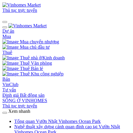
Thủ tục trực tuyến
Dự án
Mua
Mua chuyển nhượng
Mua chủ đầu tư
Thuê
Thuê nhà ở/Kinh doanh
Thuê Văn phòng
Thuê Bán lẻ
Thuê Khu công nghiệp
Bán
VinClub
Tư vấn
Định giá Bất động sản
SỐNG Ở VINHOMES
Thủ tục trực tuyến
Xem nhanh
Tổng quan Vườn Nhật Vinhomes Ocean Park
Nghệ thuật xây dựng cảnh quan đỉnh cao tại Vườn Nhật
Vinhomes Ocean Park