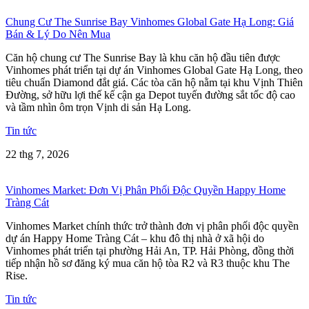
Chung Cư The Sunrise Bay Vinhomes Global Gate Hạ Long: Giá
Bán & Lý Do Nên Mua
Căn hộ chung cư The Sunrise Bay là khu căn hộ đầu tiên được
Vinhomes phát triển tại dự án Vinhomes Global Gate Hạ Long, theo
tiêu chuẩn Diamond đắt giá. Các tòa căn hộ nằm tại khu Vịnh Thiên
Đường, sở hữu lợi thế kế cận ga Depot tuyến đường sắt tốc độ cao
và tầm nhìn ôm trọn Vịnh di sản Hạ Long.
Tin tức
22 thg 7, 2026
Vinhomes Market: Đơn Vị Phân Phối Độc Quyền Happy Home
Tràng Cát
Vinhomes Market chính thức trở thành đơn vị phân phối độc quyền
dự án Happy Home Tràng Cát – khu đô thị nhà ở xã hội do
Vinhomes phát triển tại phường Hải An, TP. Hải Phòng, đồng thời
tiếp nhận hồ sơ đăng ký mua căn hộ tòa R2 và R3 thuộc khu The
Rise.
Tin tức