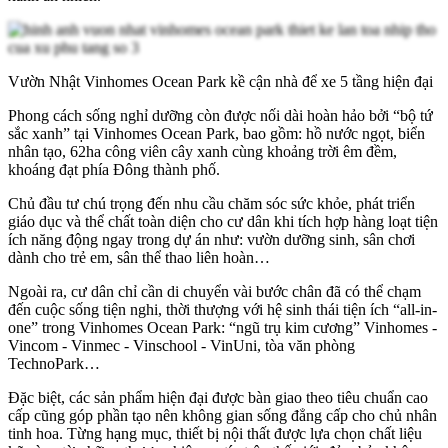
Vườn Nhật Vinhomes Ocean Park kề cận nhà để xe 5 tầng hiện đại
Phong cách sống nghỉ dưỡng còn được nối dài hoàn hảo bởi “bộ tứ
sắc xanh” tại Vinhomes Ocean Park, bao gồm: hồ nước ngọt, biển
nhân tạo, 62ha công viên cây xanh cùng khoảng trời êm đềm,
khoáng đạt phía Đông thành phố.
Chủ đầu tư chú trọng đến nhu cầu chăm sóc sức khỏe, phát triển
giáo dục và thể chất toàn diện cho cư dân khi tích hợp hàng loạt tiện
ích năng động ngay trong dự án như: vườn dưỡng sinh, sân chơi
dành cho trẻ em, sân thể thao liên hoàn…
Ngoài ra, cư dân chỉ cần di chuyển vài bước chân đã có thể chạm
đến cuộc sống tiện nghi, thời thượng với hệ sinh thái tiện ích “all-in-
one” trong Vinhomes Ocean Park: “ngũ trụ kim cương” Vinhomes -
Vincom - Vinmec - Vinschool - VinUni, tòa văn phòng
TechnoPark…
Đặc biệt, các sản phẩm hiện đại được bàn giao theo tiêu chuẩn cao
cấp cũng góp phần tạo nên không gian sống đẳng cấp cho chủ nhân
tinh hoa. Từng hạng mục, thiết bị nội thất được lựa chọn chất liệu