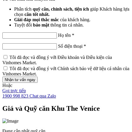
Phân tích
quỹ căn, chính sách, tiện ích
giúp Khách hàng lựa
chọn
căn tốt nhất.
Giải đáp mọi thắc mắc
của khách hàng.
Tuyệt đối
bảo mật
thông tin cá nhân.
Họ tên
*
Số điện thoại
*
Tôi đã đọc và đồng ý với
Điều khoản và Điều kiện
của
Vinhomes Market.
Tôi đã đọc và đồng ý với
Chính sách bảo vệ dữ liệu cá nhân
của
Vinhomes Market.
Nhận tư vấn ngay
Hoặc
Gọi trực tiếp
1900 998 823
Chat qua Zalo
Giá và Quỹ căn Khu The Venice
Đang cập nhật quỹ căn