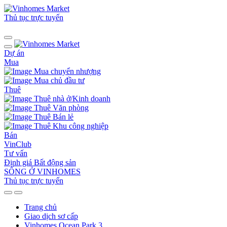
Thủ tục trực tuyến
Dự án
Mua
Mua chuyển nhượng
Mua chủ đầu tư
Thuê
Thuê nhà ở/Kinh doanh
Thuê Văn phòng
Thuê Bán lẻ
Thuê Khu công nghiệp
Bán
VinClub
Tư vấn
Định giá Bất động sản
SỐNG Ở VINHOMES
Thủ tục trực tuyến
Trang chủ
Giao dịch sơ cấp
Vinhomes Ocean Park 3