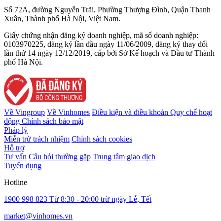
Số 72A, đường Nguyễn Trãi, Phường Thượng Đình, Quận Thanh
Xuân, Thành phố Hà Nội, Việt Nam.
Giấy chứng nhận đăng ký doanh nghiệp, mã số doanh nghiệp:
0103970225, đăng ký lần đầu ngày 11/06/2009, đăng ký thay đổi
lần thứ 14 ngày 12/12/2019, cấp bởi Sở Kế hoạch và Đầu tư Thành
phố Hà Nội.
Về Vingroup
Về Vinhomes
Điều kiện và điều khoản
Quy chế hoạt
động
Chính sách bảo mật
Pháp lý
Miễn trừ trách nhiệm
Chính sách cookies
Hỗ trợ
Tư vấn
Câu hỏi thường gặp
Trung tâm giao dịch
Tuyển dụng
Hotline
1900 998 823
Từ 8:30 - 20:00 trừ ngày Lễ, Tết
market@vinhomes.vn