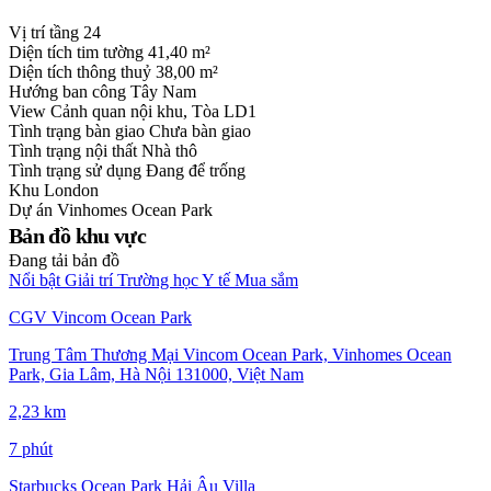
Vị trí tầng
24
Diện tích tim tường
41,40 m²
Diện tích thông thuỷ
38,00 m²
Hướng ban công
Tây Nam
View
Cảnh quan nội khu, Tòa LD1
Tình trạng bàn giao
Chưa bàn giao
Tình trạng nội thất
Nhà thô
Tình trạng sử dụng
Đang để trống
Khu
London
Dự án
Vinhomes Ocean Park
Bản đồ khu vực
Đang tải bản đồ
Nổi bật
Giải trí
Trường học
Y tế
Mua sắm
CGV Vincom Ocean Park
Trung Tâm Thương Mại Vincom Ocean Park, Vinhomes Ocean
Park, Gia Lâm, Hà Nội 131000, Việt Nam
2,23 km
7 phút
Starbucks Ocean Park Hải Âu Villa