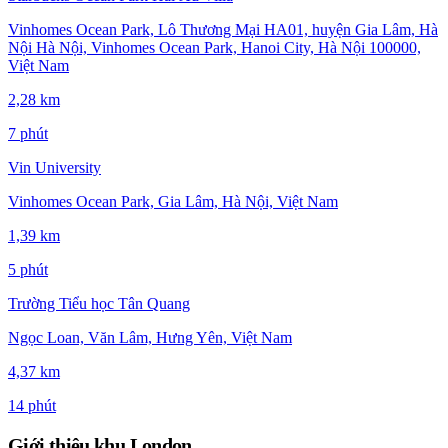
Vinhomes Ocean Park, Lô Thương Mại HA01, huyện Gia Lâm, Hà
Nội Hà Nội, Vinhomes Ocean Park, Hanoi City, Hà Nội 100000,
Việt Nam
2,28 km
7 phút
Vin University
Vinhomes Ocean Park, Gia Lâm, Hà Nội, Việt Nam
1,39 km
5 phút
Trường Tiểu học Tân Quang
Ngọc Loan, Văn Lâm, Hưng Yên, Việt Nam
4,37 km
14 phút
Giới thiệu khu London