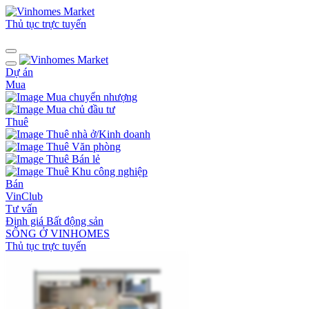
Thủ tục trực tuyến
Dự án
Mua
Mua chuyển nhượng
Mua chủ đầu tư
Thuê
Thuê nhà ở/Kinh doanh
Thuê Văn phòng
Thuê Bán lẻ
Thuê Khu công nghiệp
Bán
VinClub
Tư vấn
Định giá Bất động sản
SỐNG Ở VINHOMES
Thủ tục trực tuyến