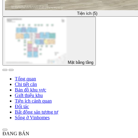
Tiện ích (5)
Mặt bằng tầng
Tổng quan
Chi tiết căn
Bản đồ khu vực
Giới thiệu khu
Tiện ích cảnh quan
Đối tác
Bất động sản tương tự
Sống ở Vinhomes
ĐANG BÁN