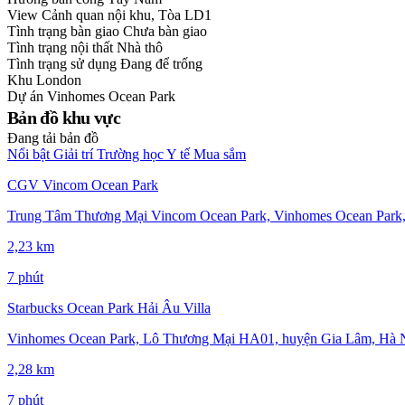
View
Cảnh quan nội khu, Tòa LD1
Tình trạng bàn giao
Chưa bàn giao
Tình trạng nội thất
Nhà thô
Tình trạng sử dụng
Đang để trống
Khu
London
Dự án
Vinhomes Ocean Park
Bản đồ khu vực
Đang tải bản đồ
Nổi bật
Giải trí
Trường học
Y tế
Mua sắm
CGV Vincom Ocean Park
Trung Tâm Thương Mại Vincom Ocean Park, Vinhomes Ocean Park,
2,23 km
7 phút
Starbucks Ocean Park Hải Âu Villa
Vinhomes Ocean Park, Lô Thương Mại HA01, huyện Gia Lâm, Hà Nộ
2,28 km
7 phút