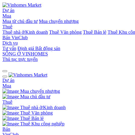
Dự án
Mua
Mua từ chủ đầu tư
Mua chuyển nhượng
Thuê
Thuê nhà ở/Kinh doanh
Thuê Văn phòng
Thuê Bán lẻ
Thuê Khu côn
Bán
VinClub
Dịch vụ
Tư vấn
Định giá Bất động sản
SỐNG Ở VINHOMES
Thủ tục trực tuyến
Dự án
Mua
Mua chuyển nhượng
Mua chủ đầu tư
Thuê
Thuê nhà ở/Kinh doanh
Thuê Văn phòng
Thuê Bán lẻ
Thuê Khu công nghiệp
Bán
VinClub