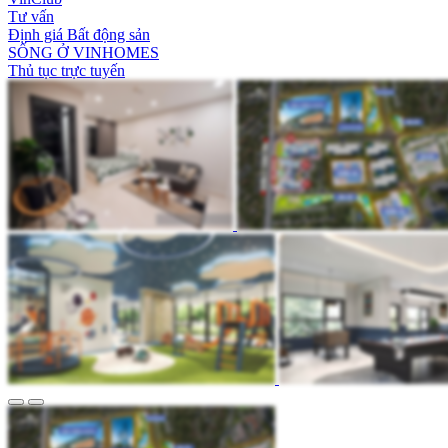
Tư vấn
Định giá Bất động sản
SỐNG Ở VINHOMES
Thủ tục trực tuyến