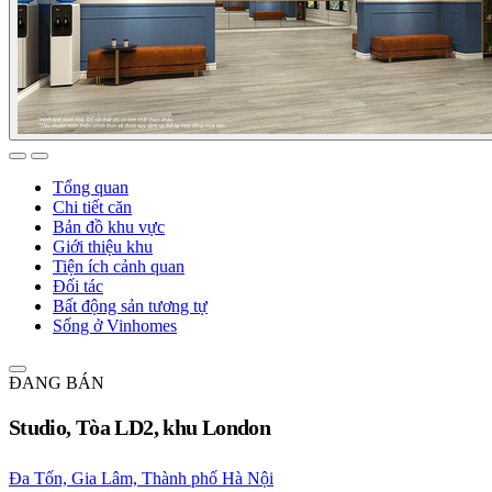
Tổng quan
Chi tiết căn
Bản đồ khu vực
Giới thiệu khu
Tiện ích cảnh quan
Đối tác
Bất động sản tương tự
Sống ở Vinhomes
ĐANG BÁN
Studio, Tòa LD2, khu London
Đa Tốn, Gia Lâm, Thành phố Hà Nội