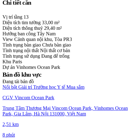
Chi tiết căn
Vị trí tầng
13
Diện tích tim tường
33,00 m²
Diện tích thông thuỷ
29,40 m²
Hướng ban công
Tây Nam
View
Cảnh quan nội khu, Tòa PR3
Tình trạng bàn giao
Chưa bàn giao
Tình trạng nội thất
Nội thất cơ bản
Tình trạng sử dụng
Đang để trống
Khu
Paris
Dự án
Vinhomes Ocean Park
Bản đồ khu vực
Đang tải bản đồ
Nổi bật
Giải trí
Trường học
Y tế
Mua sắm
CGV Vincom Ocean Park
Trung Tâm Thương Mại Vincom Ocean Park, Vinhomes Ocean
Park, Gia Lâm, Hà Nội 131000, Việt Nam
2,51 km
8 phút