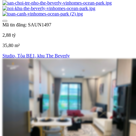
Mã tin đăng: SAUN1497
2,88 tỷ
35,80 m²
Studio, Tòa BE1, khu The Beverly