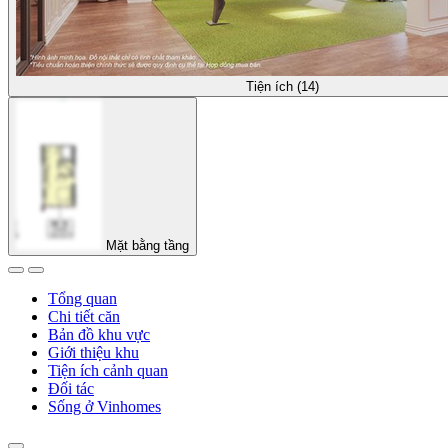
Tiện ích (14)
Mặt bằng tầng
Tổng quan
Chi tiết căn
Bản đồ khu vực
Giới thiệu khu
Tiện ích cảnh quan
Đối tác
Sống ở Vinhomes