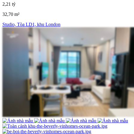
2,21 tỷ
32,70 m²
Studio, Tòa LD1, khu London