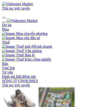
Thủ tục trực tuyến
Dự án
Mua
Mua chuyển nhượng
Mua chủ đầu tư
Thuê
Thuê nhà ở/Kinh doanh
Thuê Văn phòng
Thuê Bán lẻ
Thuê Khu công nghiệp
Bán
VinClub
Tư vấn
Định giá Bất động sản
SỐNG Ở VINHOMES
Thủ tục trực tuyến