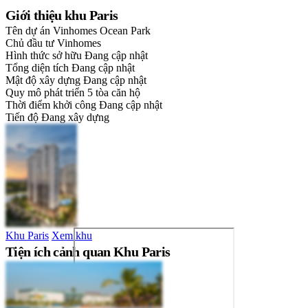
Giới thiệu khu Paris
Tên dự án
Vinhomes Ocean Park
Chủ đầu tư
Vinhomes
Hình thức sở hữu
Đang cập nhật
Tổng diện tích
Đang cập nhật
Mật độ xây dựng
Đang cập nhật
Quy mô phát triển
5 tòa căn hộ
Thời điểm khởi công
Đang cập nhật
Tiến độ
Đang xây dựng
Khu Paris
Xem khu
Tiện ích cảnh quan Khu Paris