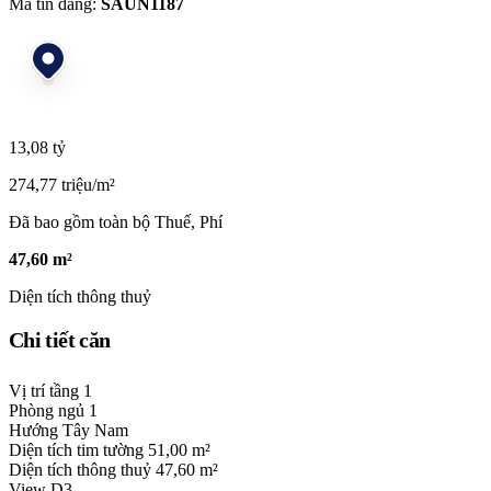
Mã tin đăng:
SAUN1187
13,08 tỷ
274,77 triệu/m²
Đã bao gồm toàn bộ Thuế, Phí
47,60 m²
Diện tích thông thuỷ
Chi tiết căn
Vị trí tầng
1
Phòng ngủ
1
Hướng
Tây Nam
Diện tích tim tường
51,00 m²
Diện tích thông thuỷ
47,60 m²
View
D3