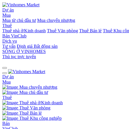
Dự án
Mua
Mua từ chủ đầu tư
Mua chuyển nhượng
Thuê
Thuê nhà ở/Kinh doanh
Thuê Văn phòng
Thuê Bán lẻ
Thuê Khu côn
Bán
VinClub
Dịch vụ
Tư vấn
Định giá Bất động sản
SỐNG Ở VINHOMES
Thủ tục trực tuyến
Dự án
Mua
Mua chuyển nhượng
Mua chủ đầu tư
Thuê
Thuê nhà ở/Kinh doanh
Thuê Văn phòng
Thuê Bán lẻ
Thuê Khu công nghiệp
Bán
VinClub