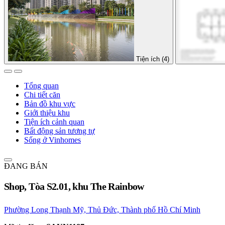
Tiện ích (4)
Tổng quan
Chi tiết căn
Bản đồ khu vực
Giới thiệu khu
Tiện ích cảnh quan
Bất động sản tương tự
Sống ở Vinhomes
ĐANG BÁN
Shop, Tòa S2.01, khu The Rainbow
Phường Long Thạnh Mỹ, Thủ Đức, Thành phố Hồ Chí Minh