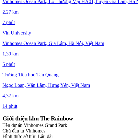
Vinhomes Ocean Park, Lô Thương Mại HA01, huyện Gia Lâm, Hà Nộ
2,27 km
7 phút
Vin University
Vinhomes Ocean Park, Gia Lâm, Hà Nội, Việt Nam
1,39 km
5 phút
Trường Tiểu học Tân Quang
Ngọc Loan, Văn Lâm, Hưng Yên, Việt Nam
4,37 km
14 phút
Giới thiệu khu The Rainbow
Tên dự án
Vinhomes Grand Park
Chủ đầu tư
Vinhomes
Hình thức sở hữu
Lâu dài