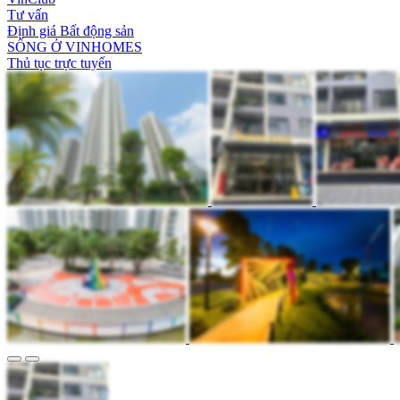
Tư vấn
Định giá Bất động sản
SỐNG Ở VINHOMES
Thủ tục trực tuyến