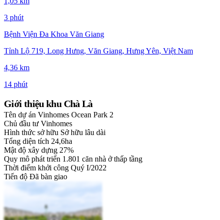
1,05 km
3 phút
Bệnh Viện Đa Khoa Văn Giang
Tỉnh Lộ 719, Long Hưng, Văn Giang, Hưng Yên, Việt Nam
4,36 km
14 phút
Giới thiệu khu Chà Là
Tên dự án
Vinhomes Ocean Park 2
Chủ đầu tư
Vinhomes
Hình thức sở hữu
Sở hữu lâu dài
Tổng diện tích
24,6ha
Mật độ xây dựng
27%
Quy mô phát triển
1.801 căn nhà ở thấp tầng
Thời điểm khởi công
Quý I/2022
Tiến độ
Đã bàn giao