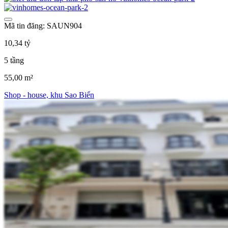
Mã tin đăng: SAUN904
10,34 tỷ
5 tầng
55,00 m²
Shop - house, khu Sao Biển