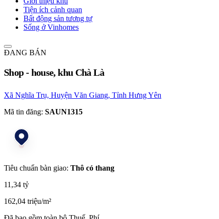
Giới thiệu khu
Tiện ích cảnh quan
Bất động sản tương tự
Sống ở Vinhomes
ĐANG BÁN
Shop - house, khu Chà Là
Xã Nghĩa Trụ, Huyện Văn Giang, Tỉnh Hưng Yên
Mã tin đăng:
SAUN1315
Tiêu chuẩn bàn giao:
Thô có thang
11,34 tỷ
162,04 triệu/m²
Đã bao gồm toàn bộ Thuế, Phí