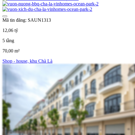
Mã tin đăng: SAUN1313
12,06 tỷ
5 tầng
70,00 m²
Shop - house, khu Chà Là