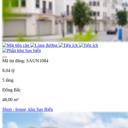
Mã tin đăng: SAUN1084
8,04 tỷ
5 tầng
Đông Bắc
48,00 m²
Shop - house, khu Sao Biển