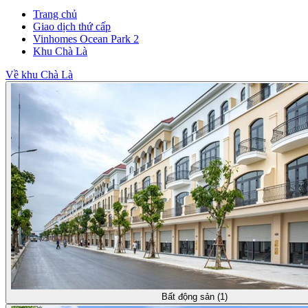
Trang chủ
Giao dịch thứ cấp
Vinhomes Ocean Park 2
Khu Chà Là
Về khu Chà Là
Bất động sản (1)