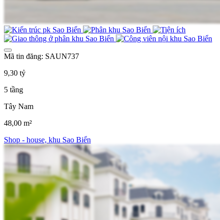
Mã tin đăng: SAUN737
9,30 tỷ
5 tầng
Tây Nam
48,00 m²
Shop - house, khu Sao Biển