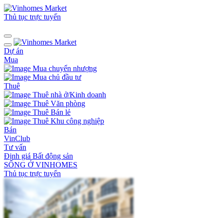
Thủ tục trực tuyến
Dự án
Mua
Mua chuyển nhượng
Mua chủ đầu tư
Thuê
Thuê nhà ở/Kinh doanh
Thuê Văn phòng
Thuê Bán lẻ
Thuê Khu công nghiệp
Bán
VinClub
Tư vấn
Định giá Bất động sản
SỐNG Ở VINHOMES
Thủ tục trực tuyến