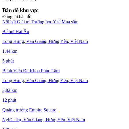
Bản đồ khu vực
Đang tải bản đồ
Nổi bật
Giải trí
Trường học
Y tế
Mua sắm
Bể bơi Hải Âu
Long Hưng, Văn Giang, Hưng Yên, Việt Nam
1,44 km
5 phút
Bệnh Viện Đa Khoa Phúc Lâm
Long Hưng, Văn Giang, Hưng Yên, Việt Nam
3,82 km
12 phút
Quảng trường Empire Square
Nghĩa Trụ, Văn Giang, Hưng Yên, Việt Nam