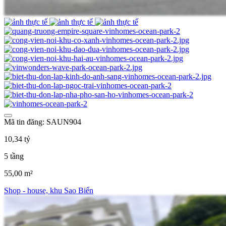
Mã tin đăng: SAUN904
10,34 tỷ
5 tầng
55,00 m²
Shop - house, khu Sao Biển