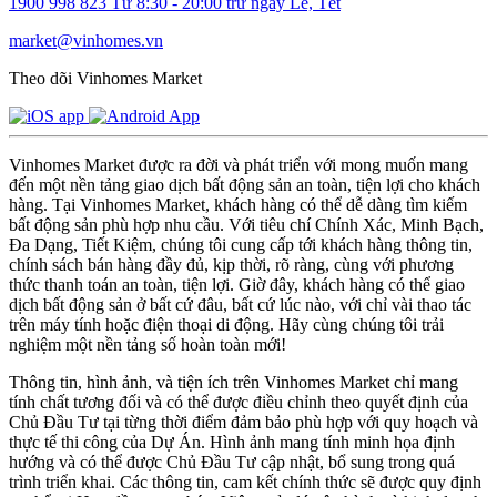
1900 998 823
Từ 8:30 - 20:00 trừ ngày Lễ, Tết
market@vinhomes.vn
Theo dõi Vinhomes Market
Vinhomes Market được ra đời và phát triển với mong muốn mang
đến một nền tảng giao dịch bất động sản an toàn, tiện lợi cho khách
hàng. Tại Vinhomes Market, khách hàng có thể dễ dàng tìm kiếm
bất động sản phù hợp nhu cầu. Với tiêu chí Chính Xác, Minh Bạch,
Đa Dạng, Tiết Kiệm, chúng tôi cung cấp tới khách hàng thông tin,
chính sách bán hàng đầy đủ, kịp thời, rõ ràng, cùng với phương
thức thanh toán an toàn, tiện lợi. Giờ đây, khách hàng có thể giao
dịch bất động sản ở bất cứ đâu, bất cứ lúc nào, với chỉ vài thao tác
trên máy tính hoặc điện thoại di động. Hãy cùng chúng tôi trải
nghiệm một nền tảng số hoàn toàn mới!
Thông tin, hình ảnh, và tiện ích trên Vinhomes Market chỉ mang
tính chất tương đối và có thể được điều chỉnh theo quyết định của
Chủ Đầu Tư tại từng thời điểm đảm bảo phù hợp với quy hoạch và
thực tế thi công của Dự Án. Hình ảnh mang tính minh họa định
hướng và có thể được Chủ Đầu Tư cập nhật, bổ sung trong quá
trình triển khai. Các thông tin, cam kết chính thức sẽ được quy định