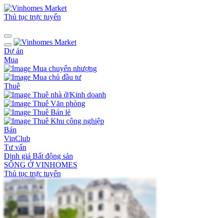
Thủ tục trực tuyến
Dự án
Mua
Mua chuyển nhượng
Mua chủ đầu tư
Thuê
Thuê nhà ở/Kinh doanh
Thuê Văn phòng
Thuê Bán lẻ
Thuê Khu công nghiệp
Bán
VinClub
Tư vấn
Định giá Bất động sản
SỐNG Ở VINHOMES
Thủ tục trực tuyến