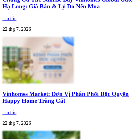
Hạ Long: Giá Bán & Lý Do Nên Mua
Tin tức
22 thg 7, 2026
Vinhomes Market: Đơn Vị Phân Phối Độc Quyền
Happy Home Tràng Cát
Tin tức
22 thg 7, 2026