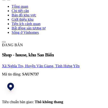
Tổng quan
Chi tiết căn
Bản đồ khu vực
Giới thiệu khu
Tiện ích cảnh quan
Bất động sản tương tự
Sống ở Vinhomes
ĐANG BÁN
Shop - house, khu Sao Biển
Xã Nghĩa Trụ, Huyện Văn Giang, Tỉnh Hưng Yên
Mã tin đăng:
SAUN737
Tiêu chuẩn bàn giao:
Thô không thang