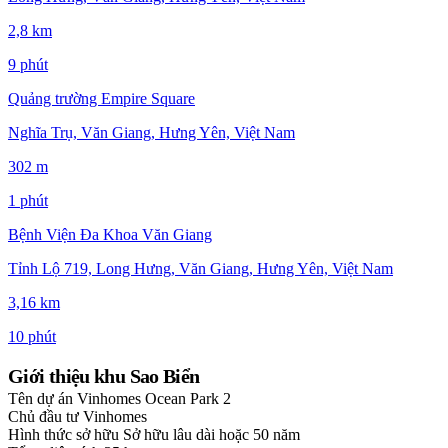
2,8 km
9 phút
Quảng trường Empire Square
Nghĩa Trụ, Văn Giang, Hưng Yên, Việt Nam
302 m
1 phút
Bệnh Viện Đa Khoa Văn Giang
Tỉnh Lộ 719, Long Hưng, Văn Giang, Hưng Yên, Việt Nam
3,16 km
10 phút
Giới thiệu khu Sao Biển
Tên dự án
Vinhomes Ocean Park 2
Chủ đầu tư
Vinhomes
Hình thức sở hữu
Sở hữu lâu dài hoặc 50 năm