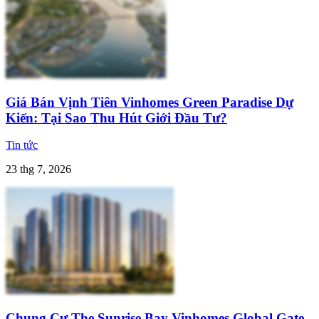
Giá Bán Vịnh Tiên Vinhomes Green Paradise Dự
Kiến: Tại Sao Thu Hút Giới Đầu Tư?
Tin tức
23 thg 7, 2026
Chung Cư The Sunrise Bay Vinhomes Global Gate