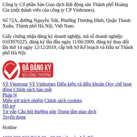
Công ty Cổ phần Sàn Giao dịch Bất động sản Thành phố Hoàng
Gia (một thành viên của công ty CP Vinhomes).
Số 72A, đường Nguyễn Trãi, Phường Thượng Đình, Quận Thanh
Xuân, Thành phố Hà Nội, Việt Nam.
Giấy chứng nhận đăng ký doanh nghiệp, mã số doanh nghiệp:
0103970225, đăng ký lần đầu ngày 11/06/2009, đăng ký thay đổi
lần thứ 14 ngày 12/12/2019, cấp bởi Sở Kế hoạch và Đầu tư Thành
phố Hà Nội.
Về Vingroup
Về Vinhomes
Điều kiện và điều khoản
Quy chế hoạt
động
Chính sách bảo mật
Pháp lý
Miễn trừ trách nhiệm
Chính sách cookies
Hỗ trợ
Tư vấn
Câu hỏi thường gặp
Trung tâm giao dịch
Tuyển dụng
Hotline