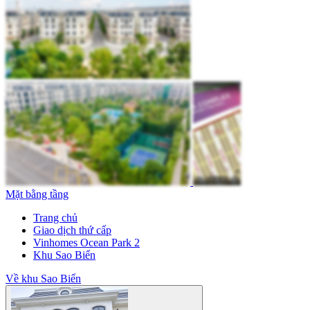
Mặt bằng tầng
Trang chủ
Giao dịch thứ cấp
Vinhomes Ocean Park 2
Khu Sao Biển
Về khu Sao Biển