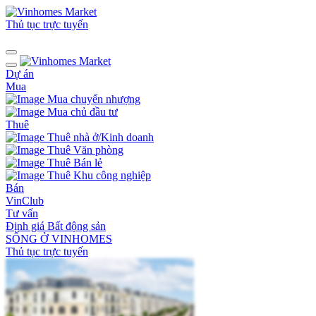
Thủ tục trực tuyến
Dự án
Mua
Mua chuyển nhượng
Mua chủ đầu tư
Thuê
Thuê nhà ở/Kinh doanh
Thuê Văn phòng
Thuê Bán lẻ
Thuê Khu công nghiệp
Bán
VinClub
Tư vấn
Định giá Bất động sản
SỐNG Ở VINHOMES
Thủ tục trực tuyến