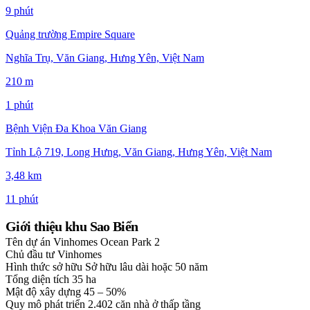
9 phút
Quảng trường Empire Square
Nghĩa Trụ, Văn Giang, Hưng Yên, Việt Nam
210 m
1 phút
Bệnh Viện Đa Khoa Văn Giang
Tỉnh Lộ 719, Long Hưng, Văn Giang, Hưng Yên, Việt Nam
3,48 km
11 phút
Giới thiệu khu Sao Biển
Tên dự án
Vinhomes Ocean Park 2
Chủ đầu tư
Vinhomes
Hình thức sở hữu
Sở hữu lâu dài hoặc 50 năm
Tổng diện tích
35 ha
Mật độ xây dựng
45 – 50%
Quy mô phát triển
2.402 căn nhà ở thấp tầng