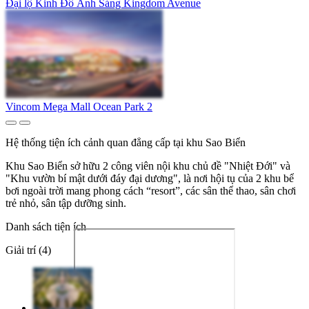
Đại lộ Kinh Đô Ánh Sáng Kingdom Avenue
Vincom Mega Mall Ocean Park 2
Hệ thống tiện ích cảnh quan đẳng cấp tại khu Sao Biển
Khu Sao Biển sở hữu 2 công viên nội khu chủ đề "Nhiệt Đới" và
"Khu vườn bí mật dưới đáy đại dương", là nơi hội tụ của 2 khu bể
bơi ngoài trời mang phong cách “resort”, các sân thể thao, sân chơi
trẻ nhỏ, sân tập dưỡng sinh.
Danh sách tiện ích
Giải trí (4)