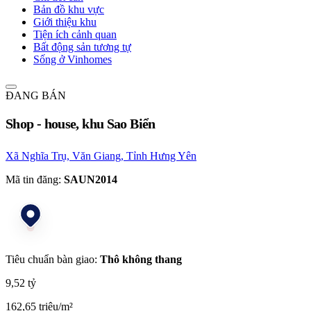
Bản đồ khu vực
Giới thiệu khu
Tiện ích cảnh quan
Bất động sản tương tự
Sống ở Vinhomes
ĐANG BÁN
Shop - house, khu Sao Biển
Xã Nghĩa Trụ, Văn Giang, Tỉnh Hưng Yên
Mã tin đăng:
SAUN2014
Tiêu chuẩn bàn giao:
Thô không thang
9,52 tỷ
162,65 triệu/m²