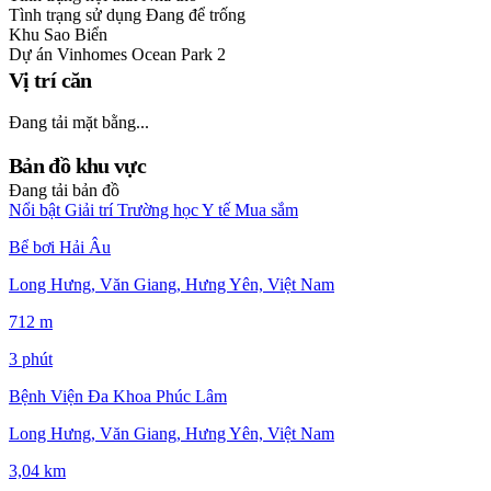
Tình trạng sử dụng
Đang để trống
Khu
Sao Biển
Dự án
Vinhomes Ocean Park 2
Vị trí căn
Đang tải mặt bằng...
Bản đồ khu vực
Đang tải bản đồ
Nổi bật
Giải trí
Trường học
Y tế
Mua sắm
Bể bơi Hải Âu
Long Hưng, Văn Giang, Hưng Yên, Việt Nam
712 m
3 phút
Bệnh Viện Đa Khoa Phúc Lâm
Long Hưng, Văn Giang, Hưng Yên, Việt Nam
3,04 km