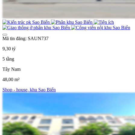
Mã tin đăng: SAUN737
9,30 tỷ
5 tầng
Tây Nam
48,00 m²
Shop - house, khu Sao Biển