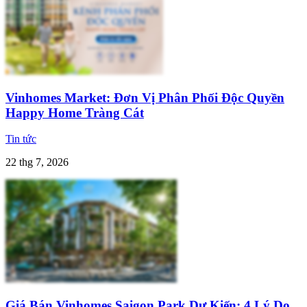
Vinhomes Market: Đơn Vị Phân Phối Độc Quyền
Happy Home Tràng Cát
Tin tức
22 thg 7, 2026
Giá Bán Vinhomes Saigon Park Dự Kiến: 4 Lý Do