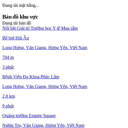
Đang tải mặt bằng...
Bản đồ khu vực
Đang tải bản đồ
Nổi bật
Giải trí
Trường học
Y tế
Mua sắm
Bể bơi Hải Âu
Long Hưng, Văn Giang, Hưng Yên, Việt Nam
704 m
3 phút
Bệnh Viện Đa Khoa Phúc Lâm
Long Hưng, Văn Giang, Hưng Yên, Việt Nam
2,8 km
9 phút
Quảng trường Empire Square
Nghĩa Trụ, Văn Giang, Hưng Yên, Việt Nam