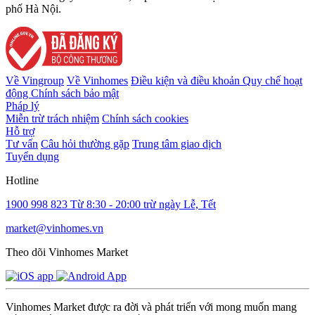
phố Hà Nội.
Về Vingroup
Về Vinhomes
Điều kiện và điều khoản
Quy chế hoạt
động
Chính sách bảo mật
Pháp lý
Miễn trừ trách nhiệm
Chính sách cookies
Hỗ trợ
Tư vấn
Câu hỏi thường gặp
Trung tâm giao dịch
Tuyển dụng
Hotline
1900 998 823
Từ 8:30 - 20:00 trừ ngày Lễ, Tết
market@vinhomes.vn
Theo dõi Vinhomes Market
Vinhomes Market được ra đời và phát triển với mong muốn mang