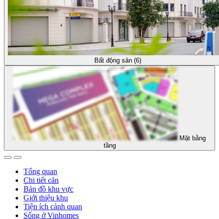
Bất động sản (6)
Mặt bằng
tầng
Tổng quan
Chi tiết căn
Bản đồ khu vực
Giới thiệu khu
Tiện ích cảnh quan
Sống ở Vinhomes