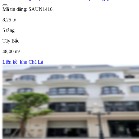
Mã tin đăng: SAUN1416
8,25 tỷ
5 tầng
Tây Bắc
48,00 m²
Liền kề, khu Chà Là