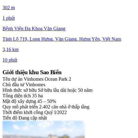
302 m
1 phút
Bệnh Viện Đa Khoa Văn Giang
Tỉnh Lộ 719, Long Hưng, Văn Giang, Hưng Yên, Việt Nam
3,16 km
10 phút
Giới thiệu khu Sao Biển
Tên dự án
Vinhomes Ocean Park 2
Chủ đầu tư
Vinhomes
Hình thức sở hữu
Sở hữu lâu dài hoặc 50 năm
Tổng diện tích
35 ha
Mật độ xây dựng
45 – 50%
Quy mô phát triển
2.402 căn nhà ở thấp tầng
Thời điểm khởi công
Quý I/2022
Tiến độ
Đang cập nhật