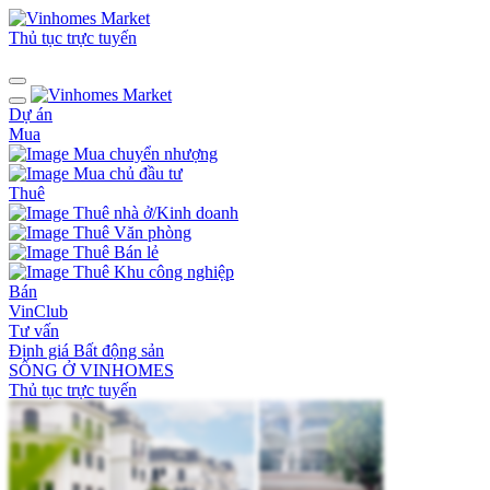
Thủ tục trực tuyến
Dự án
Mua
Mua chuyển nhượng
Mua chủ đầu tư
Thuê
Thuê nhà ở/Kinh doanh
Thuê Văn phòng
Thuê Bán lẻ
Thuê Khu công nghiệp
Bán
VinClub
Tư vấn
Định giá Bất động sản
SỐNG Ở VINHOMES
Thủ tục trực tuyến