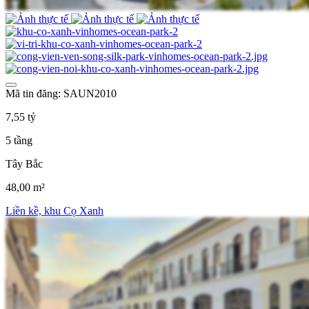
Mã tin đăng: SAUN2010
7,55 tỷ
5 tầng
Tây Bắc
48,00 m²
Liền kề, khu Cọ Xanh