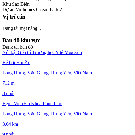
Khu
Sao Biển
Dự án
Vinhomes Ocean Park 2
Vị trí căn
Đang tải mặt bằng...
Bản đồ khu vực
Đang tải bản đồ
Nổi bật
Giải trí
Trường học
Y tế
Mua sắm
Bể bơi Hải Âu
Long Hưng, Văn Giang, Hưng Yên, Việt Nam
712 m
3 phút
Bệnh Viện Đa Khoa Phúc Lâm
Long Hưng, Văn Giang, Hưng Yên, Việt Nam
3,04 km
9 phút