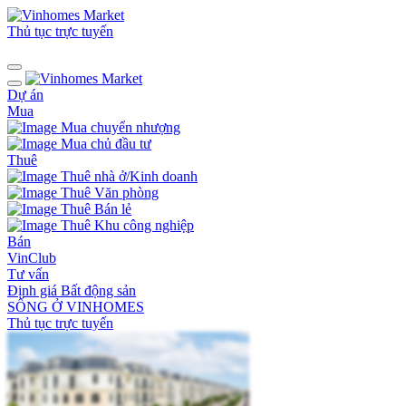
Thủ tục trực tuyến
Dự án
Mua
Mua chuyển nhượng
Mua chủ đầu tư
Thuê
Thuê nhà ở/Kinh doanh
Thuê Văn phòng
Thuê Bán lẻ
Thuê Khu công nghiệp
Bán
VinClub
Tư vấn
Định giá Bất động sản
SỐNG Ở VINHOMES
Thủ tục trực tuyến