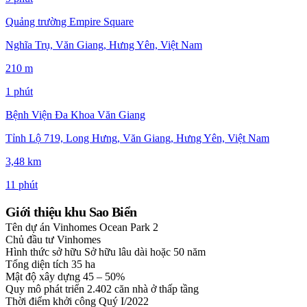
Quảng trường Empire Square
Nghĩa Trụ, Văn Giang, Hưng Yên, Việt Nam
210 m
1 phút
Bệnh Viện Đa Khoa Văn Giang
Tỉnh Lộ 719, Long Hưng, Văn Giang, Hưng Yên, Việt Nam
3,48 km
11 phút
Giới thiệu khu Sao Biển
Tên dự án
Vinhomes Ocean Park 2
Chủ đầu tư
Vinhomes
Hình thức sở hữu
Sở hữu lâu dài hoặc 50 năm
Tổng diện tích
35 ha
Mật độ xây dựng
45 – 50%
Quy mô phát triển
2.402 căn nhà ở thấp tầng
Thời điểm khởi công
Quý I/2022