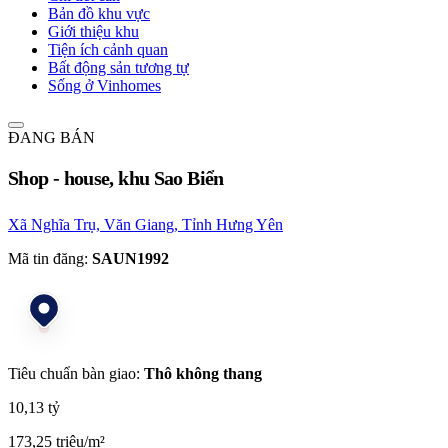
Bản đồ khu vực
Giới thiệu khu
Tiện ích cảnh quan
Bất động sản tương tự
Sống ở Vinhomes
ĐANG BÁN
Shop - house, khu Sao Biển
Xã Nghĩa Trụ, Văn Giang, Tỉnh Hưng Yên
Mã tin đăng:
SAUN1992
Tiêu chuẩn bàn giao:
Thô không thang
10,13 tỷ
173,25 triệu/m²