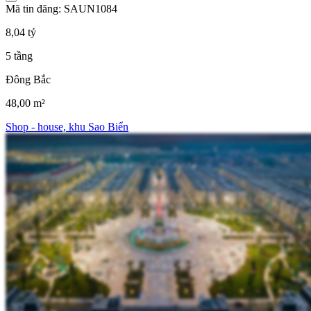
Mã tin đăng: SAUN1084
8,04 tỷ
5 tầng
Đông Bắc
48,00 m²
Shop - house, khu Sao Biển