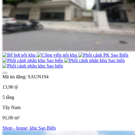
Mã tin đăng: SAUN194
13,96 tỷ
5 tầng
Tây Nam
91,00 m²
Shop - house, khu Sao Biển