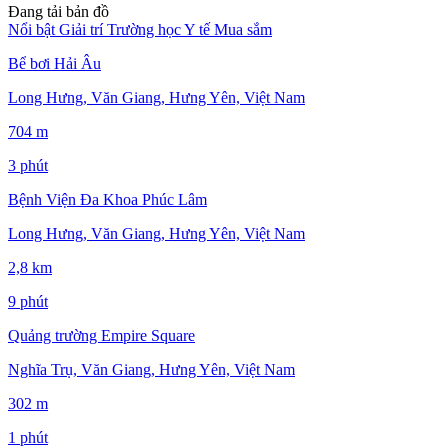
Đang tải bản đồ
Nổi bật
Giải trí
Trường học
Y tế
Mua sắm
Bể bơi Hải Âu
Long Hưng, Văn Giang, Hưng Yên, Việt Nam
704 m
3 phút
Bệnh Viện Đa Khoa Phúc Lâm
Long Hưng, Văn Giang, Hưng Yên, Việt Nam
2,8 km
9 phút
Quảng trường Empire Square
Nghĩa Trụ, Văn Giang, Hưng Yên, Việt Nam
302 m
1 phút