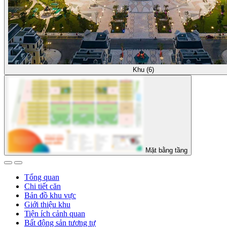
Khu (6)
Mặt bằng tầng
Tổng quan
Chi tiết căn
Bản đồ khu vực
Giới thiệu khu
Tiện ích cảnh quan
Bất động sản tương tự