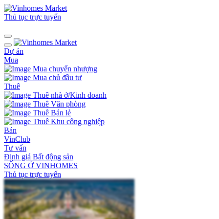
Thủ tục trực tuyến
Dự án
Mua
Mua chuyển nhượng
Mua chủ đầu tư
Thuê
Thuê nhà ở/Kinh doanh
Thuê Văn phòng
Thuê Bán lẻ
Thuê Khu công nghiệp
Bán
VinClub
Tư vấn
Định giá Bất động sản
SỐNG Ở VINHOMES
Thủ tục trực tuyến