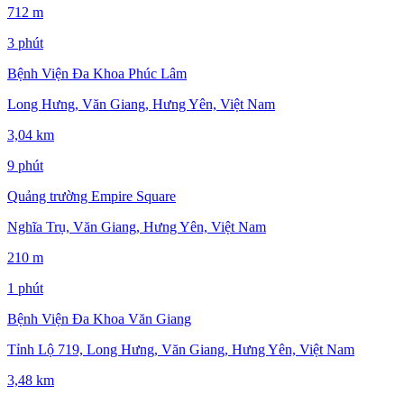
712 m
3 phút
Bệnh Viện Đa Khoa Phúc Lâm
Long Hưng, Văn Giang, Hưng Yên, Việt Nam
3,04 km
9 phút
Quảng trường Empire Square
Nghĩa Trụ, Văn Giang, Hưng Yên, Việt Nam
210 m
1 phút
Bệnh Viện Đa Khoa Văn Giang
Tỉnh Lộ 719, Long Hưng, Văn Giang, Hưng Yên, Việt Nam
3,48 km