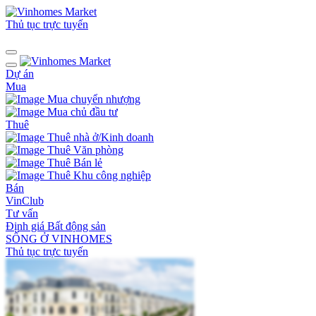
Thủ tục trực tuyến
Dự án
Mua
Mua chuyển nhượng
Mua chủ đầu tư
Thuê
Thuê nhà ở/Kinh doanh
Thuê Văn phòng
Thuê Bán lẻ
Thuê Khu công nghiệp
Bán
VinClub
Tư vấn
Định giá Bất động sản
SỐNG Ở VINHOMES
Thủ tục trực tuyến