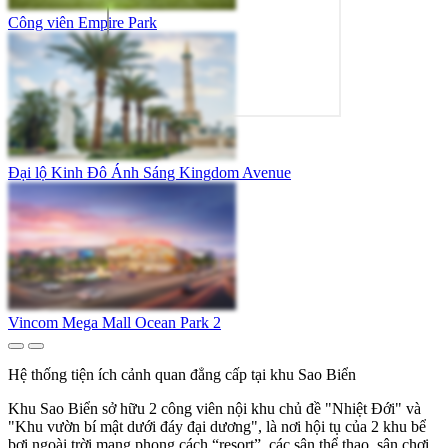
Công viên Empire Park
Đại lộ Kinh Đô Ánh Sáng Kingdom Avenue
Vincom Mega Mall Ocean Park 2
Hệ thống tiện ích cảnh quan đẳng cấp tại khu Sao Biển
Khu Sao Biển sở hữu 2 công viên nội khu chủ đề "Nhiệt Đới" và
"Khu vườn bí mật dưới đáy đại dương", là nơi hội tụ của 2 khu bể
bơi ngoài trời mang phong cách “resort”, các sân thể thao, sân chơi