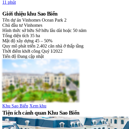
11 phút
Giới thiệu khu Sao Biển
Tên dự án
Vinhomes Ocean Park 2
Chủ đầu tư
Vinhomes
Hình thức sở hữu
Sở hữu lâu dài hoặc 50 năm
Tổng diện tích
35 ha
Mật độ xây dựng
45 – 50%
Quy mô phát triển
2.402 căn nhà ở thấp tầng
Thời điểm khởi công
Quý I/2022
Tiến độ
Đang cập nhật
Khu Sao Biển
Xem khu
Tiện ích cảnh quan Khu Sao Biển