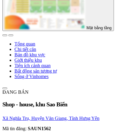
Mặt bằng tầng
Tổng quan
Chi tiết căn
Bản đồ khu vực
Giới thiệu khu
Tiện ích cảnh quan
Bất động sản tương tự
Sống ở Vinhomes
ĐANG BÁN
Shop - house, khu Sao Biển
Xã Nghĩa Trụ, Huyện Văn Giang, Tỉnh Hưng Yên
Mã tin đăng:
SAUN1562