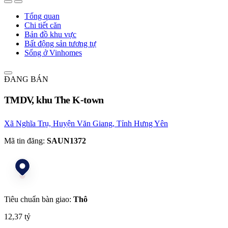
Tổng quan
Chi tiết căn
Bản đồ khu vực
Bất động sản tương tự
Sống ở Vinhomes
ĐANG BÁN
TMDV, khu The K-town
Xã Nghĩa Trụ, Huyện Văn Giang, Tỉnh Hưng Yên
Mã tin đăng:
SAUN1372
Tiêu chuẩn bàn giao:
Thô
12,37 tỷ