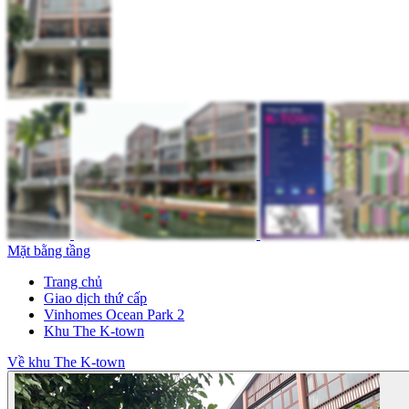
Mặt bằng tầng
Trang chủ
Giao dịch thứ cấp
Vinhomes Ocean Park 2
Khu The K-town
Về khu The K-town