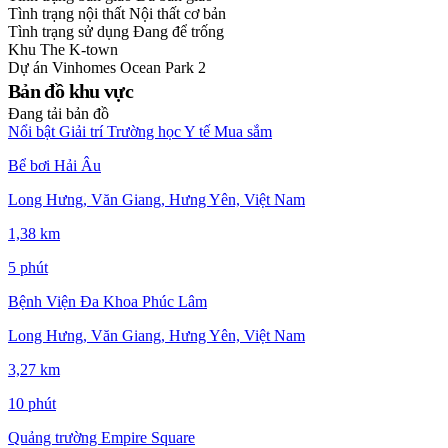
Tình trạng nội thất
Nội thất cơ bản
Tình trạng sử dụng
Đang để trống
Khu
The K-town
Dự án
Vinhomes Ocean Park 2
Bản đồ khu vực
Đang tải bản đồ
Nổi bật
Giải trí
Trường học
Y tế
Mua sắm
Bể bơi Hải Âu
Long Hưng, Văn Giang, Hưng Yên, Việt Nam
1,38 km
5 phút
Bệnh Viện Đa Khoa Phúc Lâm
Long Hưng, Văn Giang, Hưng Yên, Việt Nam
3,27 km
10 phút
Quảng trường Empire Square