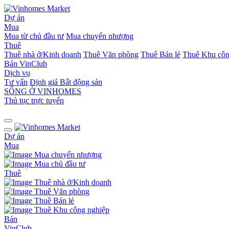
Dự án
Mua
Mua từ chủ đầu tư
Mua chuyển nhượng
Thuê
Thuê nhà ở/Kinh doanh
Thuê Văn phòng
Thuê Bán lẻ
Thuê Khu côn
Bán
VinClub
Dịch vụ
Tư vấn
Định giá Bất động sản
SỐNG Ở VINHOMES
Thủ tục trực tuyến
Dự án
Mua
Mua chuyển nhượng
Mua chủ đầu tư
Thuê
Thuê nhà ở/Kinh doanh
Thuê Văn phòng
Thuê Bán lẻ
Thuê Khu công nghiệp
Bán
VinClub