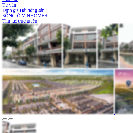
Tư vấn
Định giá Bất động sản
SỐNG Ở VINHOMES
Thủ tục trực tuyến