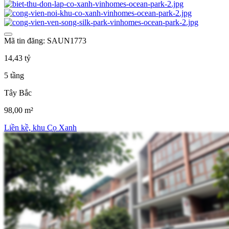
Mã tin đăng: SAUN1773
14,43 tỷ
5 tầng
Tây Bắc
98,00 m²
Liền kề, khu Cọ Xanh