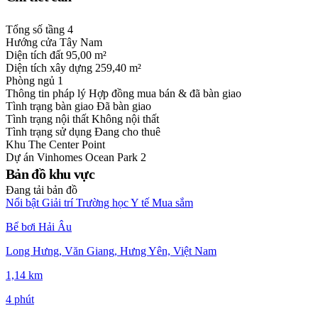
Tổng số tầng
4
Hướng cửa
Tây Nam
Diện tích đất
95,00 m²
Diện tích xây dựng
259,40 m²
Phòng ngủ
1
Thông tin pháp lý
Hợp đồng mua bán & đã bàn giao
Tình trạng bàn giao
Đã bàn giao
Tình trạng nội thất
Không nội thất
Tình trạng sử dụng
Đang cho thuê
Khu
The Center Point
Dự án
Vinhomes Ocean Park 2
Bản đồ khu vực
Đang tải bản đồ
Nổi bật
Giải trí
Trường học
Y tế
Mua sắm
Bể bơi Hải Âu
Long Hưng, Văn Giang, Hưng Yên, Việt Nam
1,14 km
4 phút