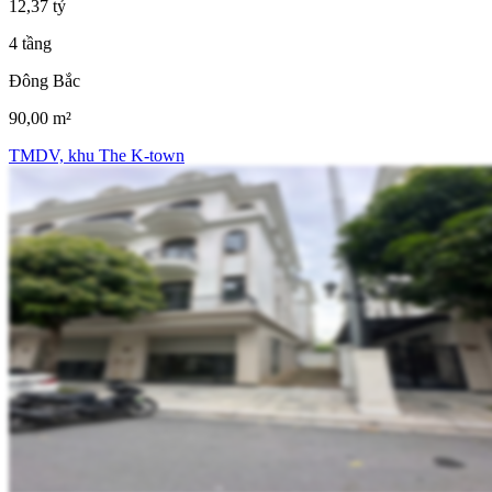
12,37 tỷ
4 tầng
Đông Bắc
90,00 m²
TMDV, khu The K-town