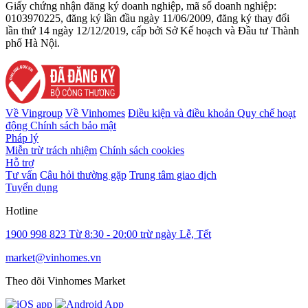
Giấy chứng nhận đăng ký doanh nghiệp, mã số doanh nghiệp:
0103970225, đăng ký lần đầu ngày 11/06/2009, đăng ký thay đổi
lần thứ 14 ngày 12/12/2019, cấp bởi Sở Kế hoạch và Đầu tư Thành
phố Hà Nội.
Về Vingroup
Về Vinhomes
Điều kiện và điều khoản
Quy chế hoạt
động
Chính sách bảo mật
Pháp lý
Miễn trừ trách nhiệm
Chính sách cookies
Hỗ trợ
Tư vấn
Câu hỏi thường gặp
Trung tâm giao dịch
Tuyển dụng
Hotline
1900 998 823
Từ 8:30 - 20:00 trừ ngày Lễ, Tết
market@vinhomes.vn
Theo dõi Vinhomes Market