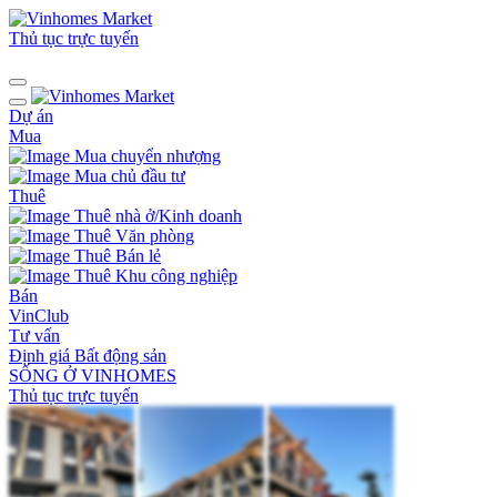
Thủ tục trực tuyến
Dự án
Mua
Mua chuyển nhượng
Mua chủ đầu tư
Thuê
Thuê nhà ở/Kinh doanh
Thuê Văn phòng
Thuê Bán lẻ
Thuê Khu công nghiệp
Bán
VinClub
Tư vấn
Định giá Bất động sản
SỐNG Ở VINHOMES
Thủ tục trực tuyến