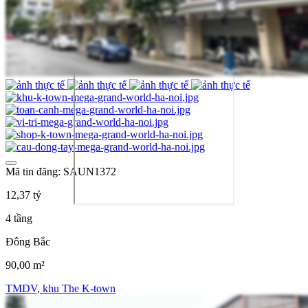
Mã tin đăng: SAUN1372
12,37 tỷ
4 tầng
Đông Bắc
90,00 m²
TMDV, khu The K-town