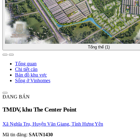
Tổng thể (1)
Tổng quan
Chi tiết căn
Bản đồ khu vực
Sống ở Vinhomes
ĐANG BÁN
TMDV, khu The Center Point
Xã Nghĩa Trụ, Huyện Văn Giang, Tỉnh Hưng Yên
Mã tin đăng:
SAUN1430