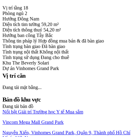
Vị trí tầng
18
Phòng ngủ
2
Hướng
Đông Nam
Diện tích tim tường
59,20 m²
Diện tích thông thuỷ
54,20 m²
Hướng ban công
Tây Bắc
Thông tin pháp lý
Hợp đồng mua bán & đã bàn giao
Tình trạng bàn giao
Đã bàn giao
Tình trạng nội thất
Không nội thất
Tình trạng sử dụng
Đang cho thuê
Khu
The Beverly Solari
Dự án
Vinhomes Grand Park
Vị trí căn
Đang tải mặt bằng...
Bản đồ khu vực
Đang tải bản đồ
Nổi bật
Giải trí
Trường học
Y tế
Mua sắm
Vincom Mega Mall Grand Park
Nguyễn Xiển, Vinhomes Grand Park, Quận 9, Thành phố Hồ Chí