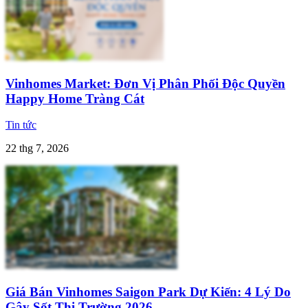
Vinhomes Market: Đơn Vị Phân Phối Độc Quyền
Happy Home Tràng Cát
Tin tức
22 thg 7, 2026
Giá Bán Vinhomes Saigon Park Dự Kiến: 4 Lý Do
Gây Sốt Thị Trường 2026