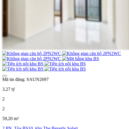
Mã tin đăng: SAUN2697
3,27 tỷ
2
2
59,20 m²
2 PN, Tòa BS10, khu The Beverly Solari