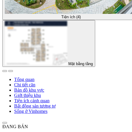
Tiện ích (4)
Mặt bằng tầng
Tổng quan
Chi tiết căn
Bản đồ khu vực
Giới thiệu khu
Tiện ích cảnh quan
Bất động sản tương tự
Sống ở Vinhomes
ĐANG BÁN