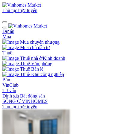
Thủ tục trực tuyến
Dự án
Mua
Mua chuyển nhượng
Mua chủ đầu tư
Thuê
Thuê nhà ở/Kinh doanh
Thuê Văn phòng
Thuê Bán lẻ
Thuê Khu công nghiệp
Bán
VinClub
Tư vấn
Định giá Bất động sản
SỐNG Ở VINHOMES
Thủ tục trực tuyến