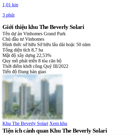
1,01 km
3 phút
Giới thiệu khu The Beverly Solari
Tên dự án
Vinhomes Grand Park
Chủ đầu tư
Vinhomes
Hình thức sở hữu
Sở hữu lâu dài hoặc 50 năm
Tổng diện tích
8,7 ha
Mật độ xây dựng
22,53%
Quy mô phát triển
8 tòa căn hộ
Thời điểm khởi công
Quý III/2022
Tiến độ
Đang bàn giao
Khu The Beverly Solari
Xem khu
Tiện ích cảnh quan Khu The Beverly Solari