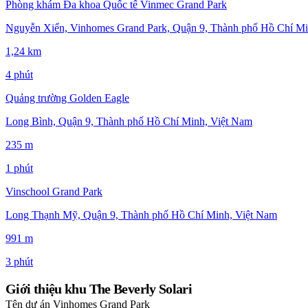
Phòng khám Đa khoa Quốc tế Vinmec Grand Park
Nguyễn Xiển, Vinhomes Grand Park, Quận 9, Thành phố Hồ Chí Mi
1,24 km
4 phút
Quảng trường Golden Eagle
Long Bình, Quận 9, Thành phố Hồ Chí Minh, Việt Nam
235 m
1 phút
Vinschool Grand Park
Long Thạnh Mỹ, Quận 9, Thành phố Hồ Chí Minh, Việt Nam
991 m
3 phút
Giới thiệu khu The Beverly Solari
Tên dự án
Vinhomes Grand Park