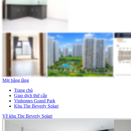
Mặt bằng tầng
Trang chủ
Giao dịch thứ cấp
Vinhomes Grand Park
Khu The Beverly Solari
Về khu The Beverly Solari