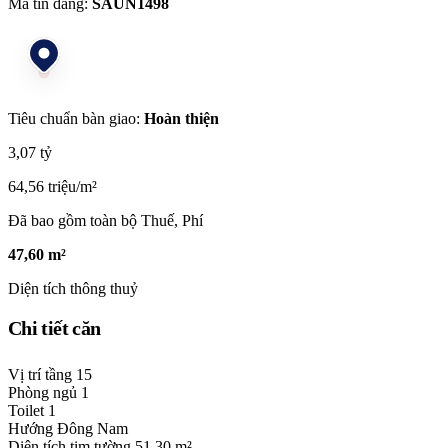
Mã tin đăng:
SAUN1498
Tiêu chuẩn bàn giao:
Hoàn thiện
3,07 tỷ
64,56 triệu/m²
Đã bao gồm toàn bộ Thuế, Phí
47,60 m²
Diện tích thông thuỷ
Chi tiết căn
Vị trí tầng
15
Phòng ngủ
1
Toilet
1
Hướng
Đông Nam
Diện tích tim tường
51,30 m²