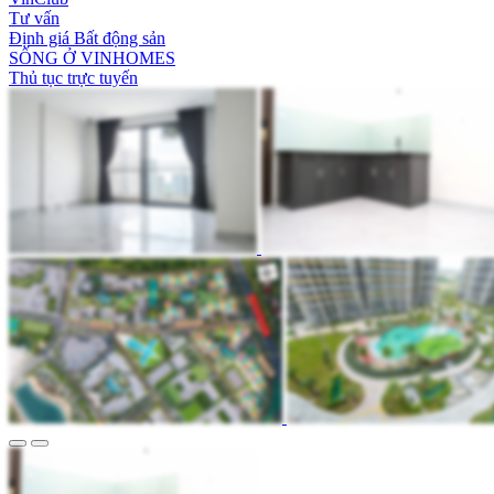
Tư vấn
Định giá Bất động sản
SỐNG Ở VINHOMES
Thủ tục trực tuyến