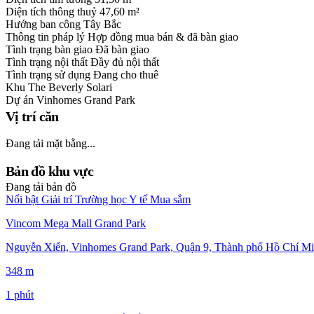
Diện tích thông thuỷ
47,60 m²
Hướng ban công
Tây Bắc
Thông tin pháp lý
Hợp đồng mua bán & đã bàn giao
Tình trạng bàn giao
Đã bàn giao
Tình trạng nội thất
Đầy đủ nội thất
Tình trạng sử dụng
Đang cho thuê
Khu
The Beverly Solari
Dự án
Vinhomes Grand Park
Vị trí căn
Đang tải mặt bằng...
Bản đồ khu vực
Đang tải bản đồ
Nổi bật
Giải trí
Trường học
Y tế
Mua sắm
Vincom Mega Mall Grand Park
Nguyễn Xiển, Vinhomes Grand Park, Quận 9, Thành phố Hồ Chí Mi
348 m
1 phút