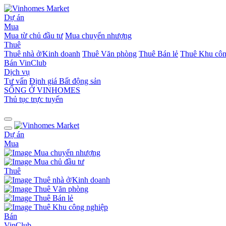
Dự án
Mua
Mua từ chủ đầu tư
Mua chuyển nhượng
Thuê
Thuê nhà ở/Kinh doanh
Thuê Văn phòng
Thuê Bán lẻ
Thuê Khu côn
Bán
VinClub
Dịch vụ
Tư vấn
Định giá Bất động sản
SỐNG Ở VINHOMES
Thủ tục trực tuyến
Dự án
Mua
Mua chuyển nhượng
Mua chủ đầu tư
Thuê
Thuê nhà ở/Kinh doanh
Thuê Văn phòng
Thuê Bán lẻ
Thuê Khu công nghiệp
Bán
VinClub