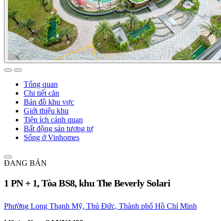
Tổng quan
Chi tiết căn
Bản đồ khu vực
Giới thiệu khu
Tiện ích cảnh quan
Bất động sản tương tự
Sống ở Vinhomes
ĐANG BÁN
1 PN + 1, Tòa BS8, khu The Beverly Solari
Phường Long Thạnh Mỹ, Thủ Đức, Thành phố Hồ Chí Minh