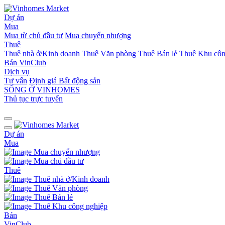
Dự án
Mua
Mua từ chủ đầu tư
Mua chuyển nhượng
Thuê
Thuê nhà ở/Kinh doanh
Thuê Văn phòng
Thuê Bán lẻ
Thuê Khu côn
Bán
VinClub
Dịch vụ
Tư vấn
Định giá Bất động sản
SỐNG Ở VINHOMES
Thủ tục trực tuyến
Dự án
Mua
Mua chuyển nhượng
Mua chủ đầu tư
Thuê
Thuê nhà ở/Kinh doanh
Thuê Văn phòng
Thuê Bán lẻ
Thuê Khu công nghiệp
Bán
VinClub