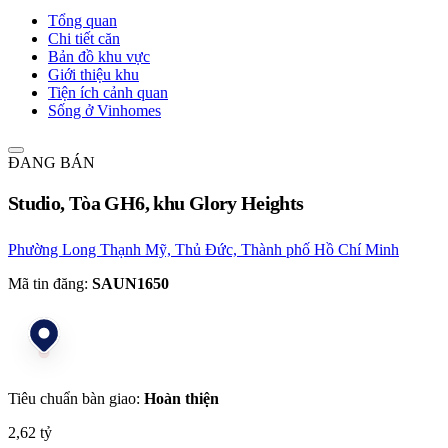
Tổng quan
Chi tiết căn
Bản đồ khu vực
Giới thiệu khu
Tiện ích cảnh quan
Sống ở Vinhomes
ĐANG BÁN
Studio, Tòa GH6, khu Glory Heights
Phường Long Thạnh Mỹ, Thủ Đức, Thành phố Hồ Chí Minh
Mã tin đăng:
SAUN1650
Tiêu chuẩn bàn giao:
Hoàn thiện
2,62 tỷ