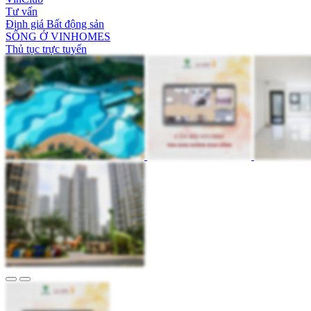
Tư vấn
Định giá Bất động sản
SỐNG Ở VINHOMES
Thủ tục trực tuyến