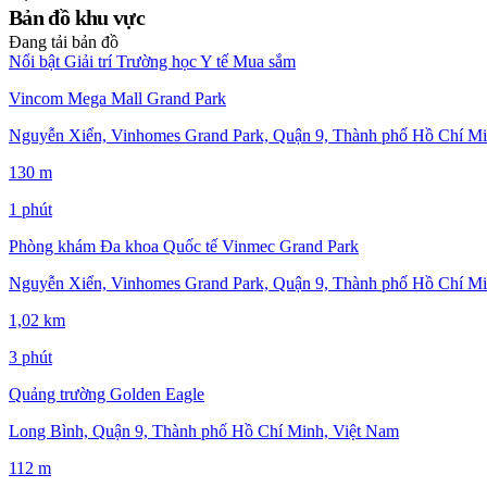
Bản đồ khu vực
Đang tải bản đồ
Nổi bật
Giải trí
Trường học
Y tế
Mua sắm
Vincom Mega Mall Grand Park
Nguyễn Xiển, Vinhomes Grand Park, Quận 9, Thành phố Hồ Chí Mi
130 m
1 phút
Phòng khám Đa khoa Quốc tế Vinmec Grand Park
Nguyễn Xiển, Vinhomes Grand Park, Quận 9, Thành phố Hồ Chí Mi
1,02 km
3 phút
Quảng trường Golden Eagle
Long Bình, Quận 9, Thành phố Hồ Chí Minh, Việt Nam
112 m