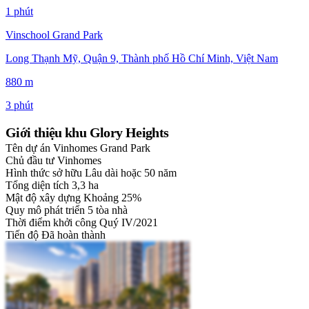
1 phút
Vinschool Grand Park
Long Thạnh Mỹ, Quận 9, Thành phố Hồ Chí Minh, Việt Nam
880 m
3 phút
Giới thiệu khu Glory Heights
Tên dự án
Vinhomes Grand Park
Chủ đầu tư
Vinhomes
Hình thức sở hữu
Lâu dài hoặc 50 năm
Tổng diện tích
3,3 ha
Mật độ xây dựng
Khoảng 25%
Quy mô phát triển
5 tòa nhà
Thời điểm khởi công
Quý IV/2021
Tiến độ
Đã hoàn thành