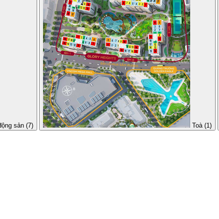
động sản (7)
Toà (1)