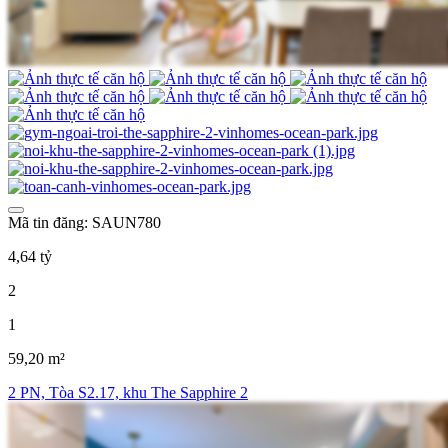
Mã tin đăng: SAUN780
4,64 tỷ
2
1
59,20 m²
2 PN, Tòa S2.17, khu The Sapphire 2