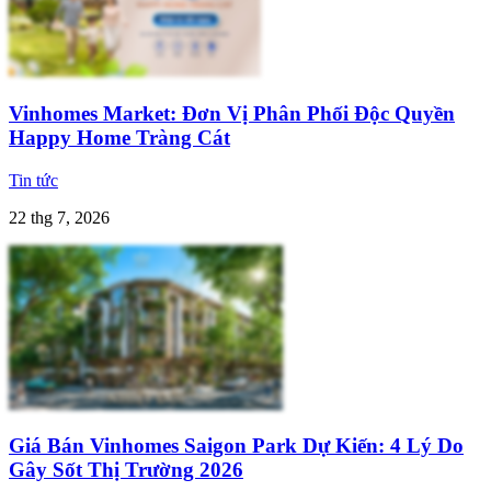
Vinhomes Market: Đơn Vị Phân Phối Độc Quyền
Happy Home Tràng Cát
Tin tức
22 thg 7, 2026
Giá Bán Vinhomes Saigon Park Dự Kiến: 4 Lý Do
Gây Sốt Thị Trường 2026