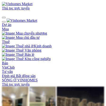
Thủ tục trực tuyến
Dự án
Mua
Mua chuyển nhượng
Mua chủ đầu tư
Thuê
Thuê nhà ở/Kinh doanh
Thuê Văn phòng
Thuê Bán lẻ
Thuê Khu công nghiệp
Bán
VinClub
Tư vấn
Định giá Bất động sản
SỐNG Ở VINHOMES
Thủ tục trực tuyến