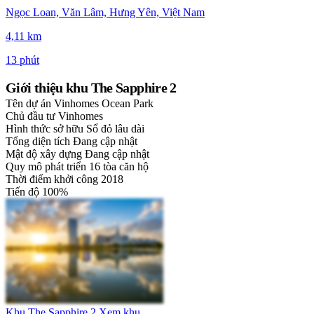
Ngọc Loan, Văn Lâm, Hưng Yên, Việt Nam
4,11 km
13 phút
Giới thiệu khu The Sapphire 2
Tên dự án
Vinhomes Ocean Park
Chủ đầu tư
Vinhomes
Hình thức sở hữu
Sổ đỏ lâu dài
Tổng diện tích
Đang cập nhật
Mật độ xây dựng
Đang cập nhật
Quy mô phát triển
16 tòa căn hộ
Thời điểm khởi công
2018
Tiến độ
100%
Khu The Sapphire 2
Xem khu