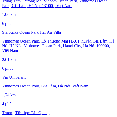
Trung Tâm Thương Mại Vincom Ocean Park, Vinhomes Ocean
Park, Gia Lâm, Hà Nội 131000, Việt Nam
1,96 km
6 phút
Starbucks Ocean Park Hải Âu Villa
Vinhomes Ocean Park, Lô Thương Mại HA01, huyện Gia Lâm, Hà
Nội Hà Nội, Vinhomes Ocean Park, Hanoi City, Hà Nội 100000,
Việt Nam
2,01 km
6 phút
Vin University
Vinhomes Ocean Park, Gia Lâm, Hà Nội, Việt Nam
1,24 km
4 phút
Trường Tiểu học Tân Quang