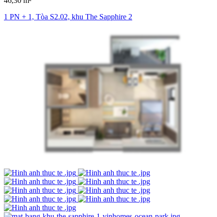
46,30 m²
1 PN + 1, Tòa S2.02, khu The Sapphire 2