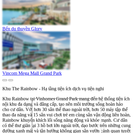
Bến du thuyền Glory
Vincom Mega Mall Grand Park
Khu The Rainbow - Hạ tầng tiện ích dịch vụ tiện nghi
Khu Rainbow tại Vinhomes Grand Park mang đến hệ thống tiện ích
nội khu đa dạng và đẳng cấp, tạo nên môi trường sống hoàn hảo
cho cư dân. Với hơn 30 sân thể thao ngoài trời, hơn 50 máy tập thể
thao đa năng và 15 sân vui chơi trẻ em cùng sân vận động liên hoàn,
Rainbow khuyến khích lối sống năng động và khỏe mạnh. Cư dân
có thể thư giãn tại 3 hồ bơi lớn ngoài trời, dạo bước trên những cung
đường xanh mát và tận hưởng không gian sân vườn cảnh quan tuyệt