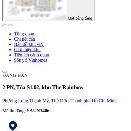
Mặt bằng tầng
Tổng quan
Chi tiết căn
Bản đồ khu vực
Giới thiệu khu
Tiện ích cảnh quan
Sống ở Vinhomes
ĐANG BÁN
2 PN, Tòa S1.02, khu The Rainbow
Phường Long Thạnh Mỹ, Thủ Đức, Thành phố Hồ Chí Minh
Mã tin đăng:
SAUN1406