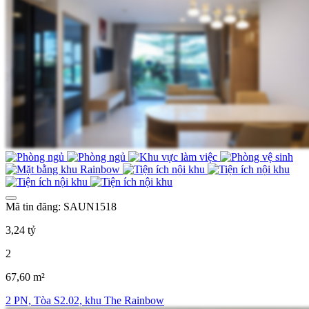
Mã tin đăng: SAUN1518
3,24 tỷ
2
67,60 m²
2 PN, Tòa S2.02, khu The Rainbow