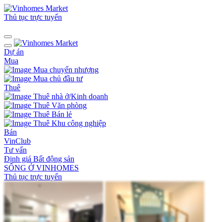
Thủ tục trực tuyến
Dự án
Mua
Mua chuyển nhượng
Mua chủ đầu tư
Thuê
Thuê nhà ở/Kinh doanh
Thuê Văn phòng
Thuê Bán lẻ
Thuê Khu công nghiệp
Bán
VinClub
Tư vấn
Định giá Bất động sản
SỐNG Ở VINHOMES
Thủ tục trực tuyến