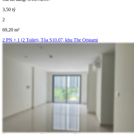
3,50 tỷ
2
69,20 m²
2 PN + 1 (2 Toilet), Tòa S10.07, khu The Origami