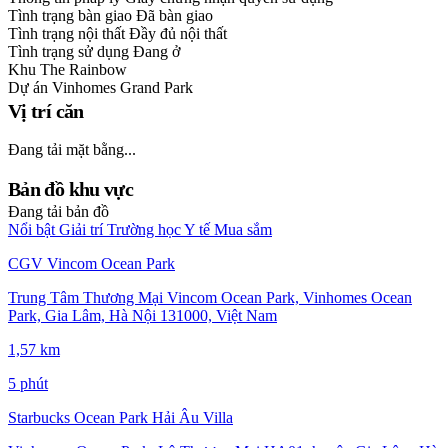
Tình trạng bàn giao
Đã bàn giao
Tình trạng nội thất
Đầy đủ nội thất
Tình trạng sử dụng
Đang ở
Khu
The Rainbow
Dự án
Vinhomes Grand Park
Vị trí căn
Đang tải mặt bằng...
Bản đồ khu vực
Đang tải bản đồ
Nổi bật
Giải trí
Trường học
Y tế
Mua sắm
CGV Vincom Ocean Park
Trung Tâm Thương Mại Vincom Ocean Park, Vinhomes Ocean
Park, Gia Lâm, Hà Nội 131000, Việt Nam
1,57 km
5 phút
Starbucks Ocean Park Hải Âu Villa