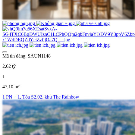
Mã tin đăng: SAUN1148
2,62 tỷ
1
47,10 m²
1 PN + 1, Tòa S2.02, khu The Rainbow