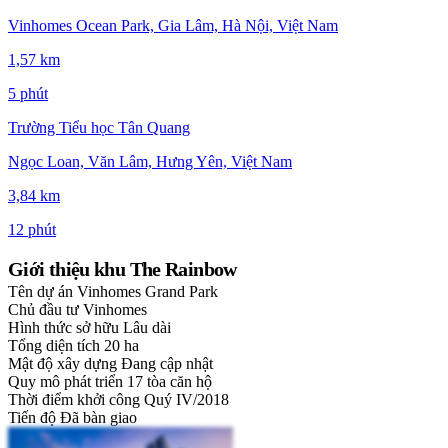
Vinhomes Ocean Park, Gia Lâm, Hà Nội, Việt Nam
1,57 km
5 phút
Trường Tiểu học Tân Quang
Ngọc Loan, Văn Lâm, Hưng Yên, Việt Nam
3,84 km
12 phút
Giới thiệu khu The Rainbow
Tên dự án
Vinhomes Grand Park
Chủ đầu tư
Vinhomes
Hình thức sở hữu
Lâu dài
Tổng diện tích
20 ha
Mật độ xây dựng
Đang cập nhật
Quy mô phát triển
17 tòa căn hộ
Thời điểm khởi công
Quý IV/2018
Tiến độ
Đã bàn giao