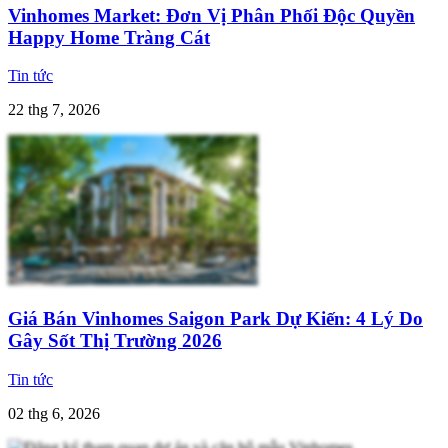
Vinhomes Market: Đơn Vị Phân Phối Độc Quyền
Happy Home Tràng Cát
Tin tức
22 thg 7, 2026
Giá Bán Vinhomes Saigon Park Dự Kiến: 4 Lý Do
Gây Sốt Thị Trường 2026
Tin tức
02 thg 6, 2026