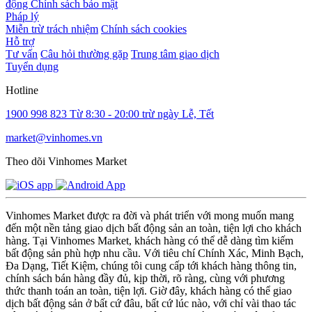
động
Chính sách bảo mật
Pháp lý
Miễn trừ trách nhiệm
Chính sách cookies
Hỗ trợ
Tư vấn
Câu hỏi thường gặp
Trung tâm giao dịch
Tuyển dụng
Hotline
1900 998 823
Từ 8:30 - 20:00 trừ ngày Lễ, Tết
market@vinhomes.vn
Theo dõi Vinhomes Market
Vinhomes Market được ra đời và phát triển với mong muốn mang
đến một nền tảng giao dịch bất động sản an toàn, tiện lợi cho khách
hàng. Tại Vinhomes Market, khách hàng có thể dễ dàng tìm kiếm
bất động sản phù hợp nhu cầu. Với tiêu chí Chính Xác, Minh Bạch,
Đa Dạng, Tiết Kiệm, chúng tôi cung cấp tới khách hàng thông tin,
chính sách bán hàng đầy đủ, kịp thời, rõ ràng, cùng với phương
thức thanh toán an toàn, tiện lợi. Giờ đây, khách hàng có thể giao
dịch bất động sản ở bất cứ đâu, bất cứ lúc nào, với chỉ vài thao tác