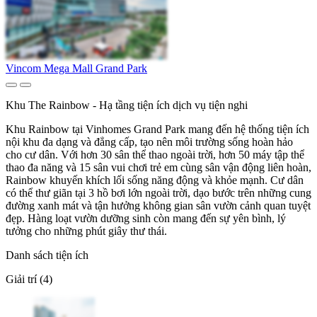
Vincom Mega Mall Grand Park
Khu The Rainbow - Hạ tầng tiện ích dịch vụ tiện nghi
Khu Rainbow tại Vinhomes Grand Park mang đến hệ thống tiện ích
nội khu đa dạng và đẳng cấp, tạo nên môi trường sống hoàn hảo
cho cư dân. Với hơn 30 sân thể thao ngoài trời, hơn 50 máy tập thể
thao đa năng và 15 sân vui chơi trẻ em cùng sân vận động liên hoàn,
Rainbow khuyến khích lối sống năng động và khỏe mạnh. Cư dân
có thể thư giãn tại 3 hồ bơi lớn ngoài trời, dạo bước trên những cung
đường xanh mát và tận hưởng không gian sân vườn cảnh quan tuyệt
đẹp. Hàng loạt vườn dưỡng sinh còn mang đến sự yên bình, lý
tưởng cho những phút giây thư thái.
Danh sách tiện ích
Giải trí (4)