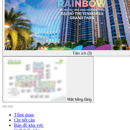
Tiện ích (3)
Mặt bằng tầng
Tổng quan
Chi tiết căn
Bản đồ khu vực