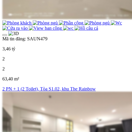
Mã tin đăng: SAUN479
3,46 tỷ
2
2
63,40 m²
2 PN + 1 (2 Toilet), Tòa S1.02, khu The Rainbow