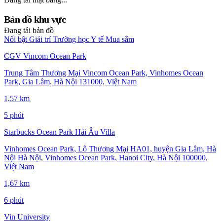
Bản đồ khu vực
Đang tải bản đồ
Nổi bật
Giải trí
Trường học
Y tế
Mua sắm
CGV Vincom Ocean Park
Trung Tâm Thương Mại Vincom Ocean Park, Vinhomes Ocean
Park, Gia Lâm, Hà Nội 131000, Việt Nam
1,57 km
5 phút
Starbucks Ocean Park Hải Âu Villa
Vinhomes Ocean Park, Lô Thương Mại HA01, huyện Gia Lâm, Hà
Nội Hà Nội, Vinhomes Ocean Park, Hanoi City, Hà Nội 100000,
Việt Nam
1,67 km
6 phút
Vin University