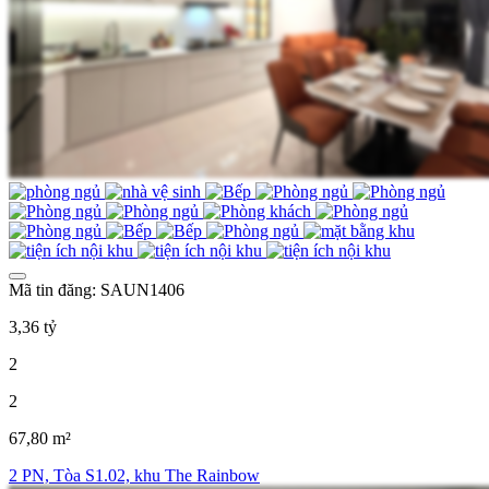
Mã tin đăng: SAUN1406
3,36 tỷ
2
2
67,80 m²
2 PN, Tòa S1.02, khu The Rainbow