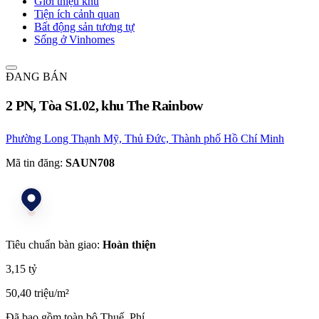
Giới thiệu khu
Tiện ích cảnh quan
Bất động sản tương tự
Sống ở Vinhomes
ĐANG BÁN
2 PN, Tòa S1.02, khu The Rainbow
Phường Long Thạnh Mỹ, Thủ Đức, Thành phố Hồ Chí Minh
Mã tin đăng:
SAUN708
Tiêu chuẩn bàn giao:
Hoàn thiện
3,15 tỷ
50,40 triệu/m²
Đã bao gồm toàn bộ Thuế, Phí