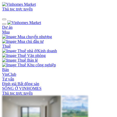
Thủ tục trực tuyến
Dự án
Mua
Mua chuyển nhượng
Mua chủ đầu tư
Thuê
Thuê nhà ở/Kinh doanh
Thuê Văn phòng
Thuê Bán lẻ
Thuê Khu công nghiệp
Bán
VinClub
Tư vấn
Định giá Bất động sản
SỐNG Ở VINHOMES
Thủ tục trực tuyến