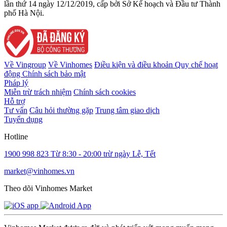
lần thứ 14 ngày 12/12/2019, cấp bởi Sở Kế hoạch và Đầu tư Thành
phố Hà Nội.
Về Vingroup
Về Vinhomes
Điều kiện và điều khoản
Quy chế hoạt
động
Chính sách bảo mật
Pháp lý
Miễn trừ trách nhiệm
Chính sách cookies
Hỗ trợ
Tư vấn
Câu hỏi thường gặp
Trung tâm giao dịch
Tuyển dụng
Hotline
1900 998 823
Từ 8:30 - 20:00 trừ ngày Lễ, Tết
market@vinhomes.vn
Theo dõi Vinhomes Market