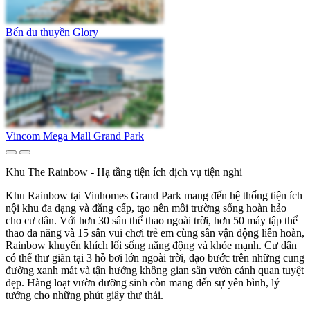
Bến du thuyền Glory
Vincom Mega Mall Grand Park
Khu The Rainbow - Hạ tầng tiện ích dịch vụ tiện nghi
Khu Rainbow tại Vinhomes Grand Park mang đến hệ thống tiện ích
nội khu đa dạng và đẳng cấp, tạo nên môi trường sống hoàn hảo
cho cư dân. Với hơn 30 sân thể thao ngoài trời, hơn 50 máy tập thể
thao đa năng và 15 sân vui chơi trẻ em cùng sân vận động liên hoàn,
Rainbow khuyến khích lối sống năng động và khỏe mạnh. Cư dân
có thể thư giãn tại 3 hồ bơi lớn ngoài trời, dạo bước trên những cung
đường xanh mát và tận hưởng không gian sân vườn cảnh quan tuyệt
đẹp. Hàng loạt vườn dưỡng sinh còn mang đến sự yên bình, lý
tưởng cho những phút giây thư thái.