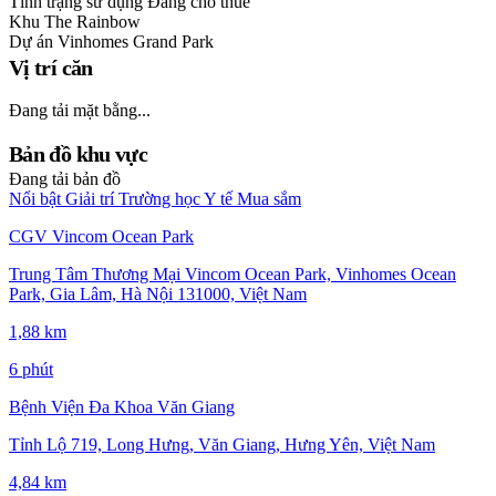
Tình trạng sử dụng
Đang cho thuê
Khu
The Rainbow
Dự án
Vinhomes Grand Park
Vị trí căn
Đang tải mặt bằng...
Bản đồ khu vực
Đang tải bản đồ
Nổi bật
Giải trí
Trường học
Y tế
Mua sắm
CGV Vincom Ocean Park
Trung Tâm Thương Mại Vincom Ocean Park, Vinhomes Ocean
Park, Gia Lâm, Hà Nội 131000, Việt Nam
1,88 km
6 phút
Bệnh Viện Đa Khoa Văn Giang
Tỉnh Lộ 719, Long Hưng, Văn Giang, Hưng Yên, Việt Nam
4,84 km