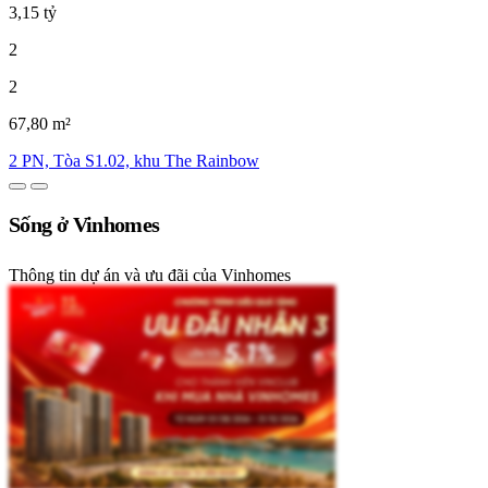
3,15 tỷ
2
2
67,80 m²
2 PN, Tòa S1.02, khu The Rainbow
Sống ở Vinhomes
Thông tin dự án và ưu đãi của Vinhomes