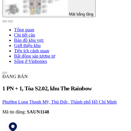
Mặt bằng tầng
Tổng quan
Chi tiết căn
Bản đồ khu vực
Giới thiệu khu
Tiện ích cảnh quan
Bất động sản tương tự
Sống ở Vinhomes
ĐANG BÁN
1 PN + 1, Tòa S2.02, khu The Rainbow
Phường Long Thạnh Mỹ, Thủ Đức, Thành phố Hồ Chí Minh
Mã tin đăng:
SAUN1148