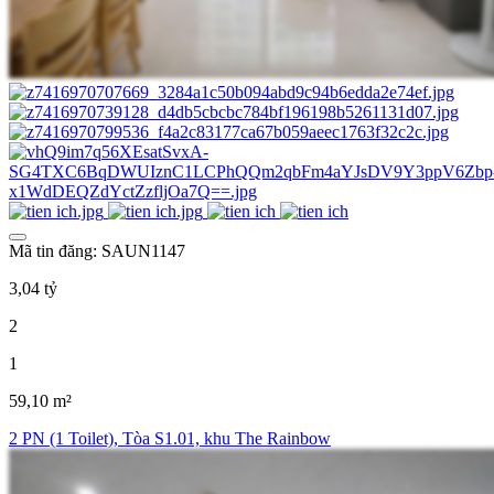
Mã tin đăng: SAUN1147
3,04 tỷ
2
1
59,10 m²
2 PN (1 Toilet), Tòa S1.01, khu The Rainbow