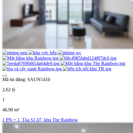
Mã tin đăng: SAUN1410
2,62 tỷ
1
46,90 m²
1 PN + 1, Tòa S1.07, khu The Rainbow