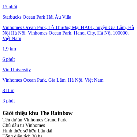
15 phút
Starbucks Ocean Park Hải Âu Villa
Vinhomes Ocean Park, Lô Thương Mại HA01, huyện Gia Lâm, Hà
Nội Hà Nội, Vinhomes Ocean Park, Hanoi City, Hà Nội 100000,
Việt Nam
1,9 km
6 phút
Vin University
Vinhomes Ocean Park, Gia Lâm, Hà Nội, Việt Nam
811 m
3 phút
Giới thiệu khu The Rainbow
Tên dự án
Vinhomes Grand Park
Chủ đầu tư
Vinhomes
Hình thức sở hữu
Lâu dài
Tổng diện tích
20 ha