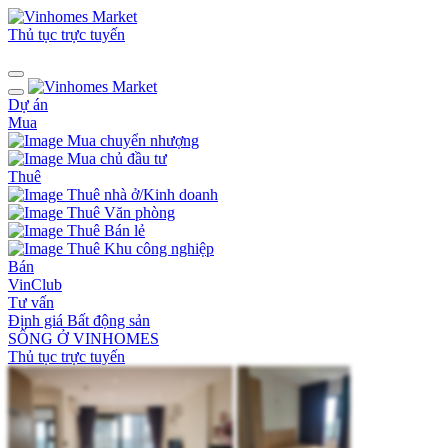
Thủ tục trực tuyến
Dự án
Mua
Mua chuyển nhượng
Mua chủ đầu tư
Thuê
Thuê nhà ở/Kinh doanh
Thuê Văn phòng
Thuê Bán lẻ
Thuê Khu công nghiệp
Bán
VinClub
Tư vấn
Định giá Bất động sản
SỐNG Ở VINHOMES
Thủ tục trực tuyến