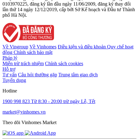
0103970225, đăng ký lần đầu ngày 11/06/2009, đăng ký thay đổi
lần thứ 14 ngày 12/12/2019, cấp bởi Sở Kế hoạch và Đầu tư Thành
phố Hà Nội.
Về Vingroup
Về Vinhomes
Điều kiện và điều khoản
Quy chế hoạt
động
Chính sách bảo mật
Pháp lý
Miễn trừ trách nhiệm
Chính sách cookies
Hỗ trợ
Tư vấn
Câu hỏi thường gặp
Trung tâm giao dịch
Tuyển dụng
Hotline
1900 998 823
Từ 8:30 - 20:00 trừ ngày Lễ, Tết
market@vinhomes.vn
Theo dõi Vinhomes Market