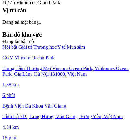
Dự án
Vinhomes Grand Park
Vị trí căn
Đang tải mặt bằng...
Bản đồ khu vực
Đang tải bản đồ
Nổi bật
Giải trí
Trường học
Y tế
Mua sắm
CGV Vincom Ocean Park
Trung Tâm Thương Mại Vincom Ocean Park, Vinhomes Ocean
Park, Gia Lâm, Hà Nội 131000, Việt Nam
1,88 km
6 phút
Bệnh Viện Đa Khoa Văn Giang
Tỉnh Lộ 719, Long Hưng, Văn Giang, Hưng Yên, Việt Nam
4,84 km
15 phút