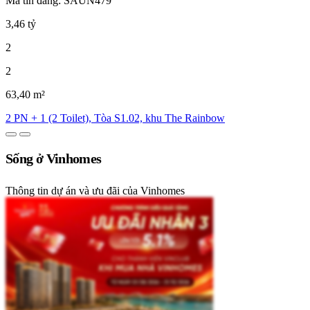
Mã tin đăng: SAUN479
3,46 tỷ
2
2
63,40 m²
2 PN + 1 (2 Toilet), Tòa S1.02, khu The Rainbow
Sống ở Vinhomes
Thông tin dự án và ưu đãi của Vinhomes