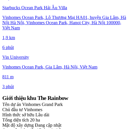
Starbucks Ocean Park Hải Âu Villa
Vinhomes Ocean Park, Lô Thương Mại HA01, huyện Gia Lâm, Hà
Nội Hà Nội, Vinhomes Ocean Park, Hanoi City, Hà Nội 100000,
Việt Nam
1,9 km
6 phút
Vin University
Vinhomes Ocean Park, Gia Lâm, Hà Nội, Việt Nam
811 m
3 phút
Giới thiệu khu The Rainbow
Tên dự án
Vinhomes Grand Park
Chủ đầu tư
Vinhomes
Hình thức sở hữu
Lâu dài
Tổng diện tích
20 ha
Mật độ xây dựng
Đang cập nhật