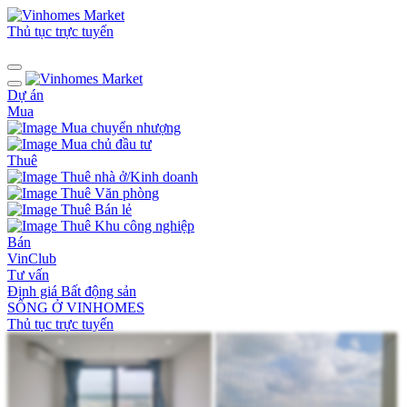
Thủ tục trực tuyến
Dự án
Mua
Mua chuyển nhượng
Mua chủ đầu tư
Thuê
Thuê nhà ở/Kinh doanh
Thuê Văn phòng
Thuê Bán lẻ
Thuê Khu công nghiệp
Bán
VinClub
Tư vấn
Định giá Bất động sản
SỐNG Ở VINHOMES
Thủ tục trực tuyến