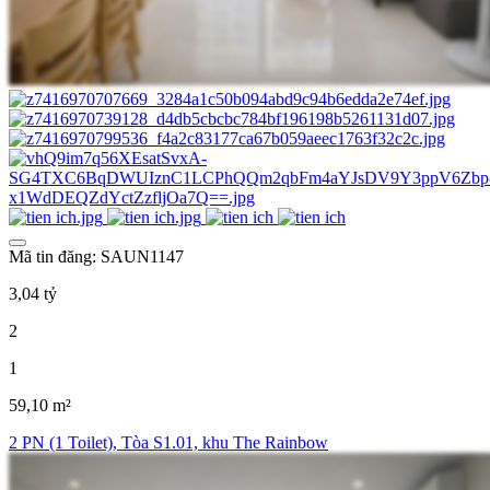
Mã tin đăng: SAUN1147
3,04 tỷ
2
1
59,10 m²
2 PN (1 Toilet), Tòa S1.01, khu The Rainbow