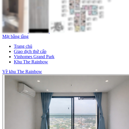
Mặt bằng tầng
Trang chủ
Giao dịch thứ cấp
Vinhomes Grand Park
Khu The Rainbow
Về khu The Rainbow