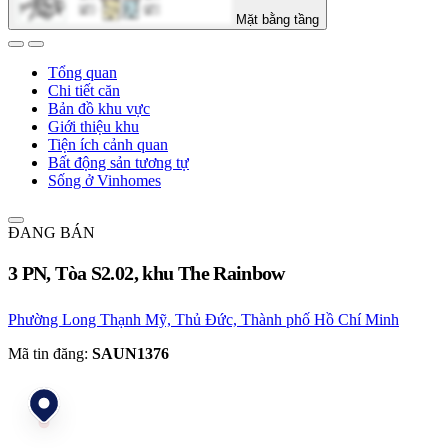
Mặt bằng tầng
Tổng quan
Chi tiết căn
Bản đồ khu vực
Giới thiệu khu
Tiện ích cảnh quan
Bất động sản tương tự
Sống ở Vinhomes
ĐANG BÁN
3 PN, Tòa S2.02, khu The Rainbow
Phường Long Thạnh Mỹ, Thủ Đức, Thành phố Hồ Chí Minh
Mã tin đăng:
SAUN1376