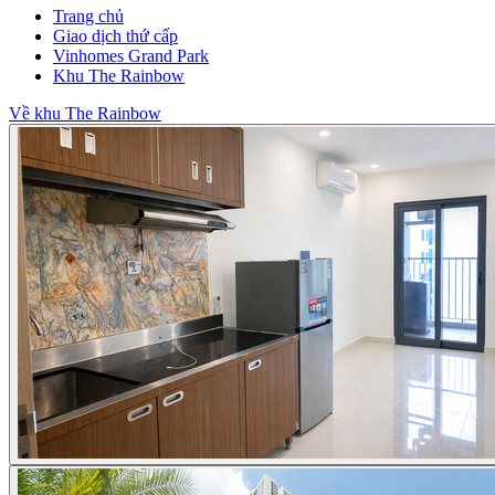
Trang chủ
Giao dịch thứ cấp
Vinhomes Grand Park
Khu The Rainbow
Về khu The Rainbow