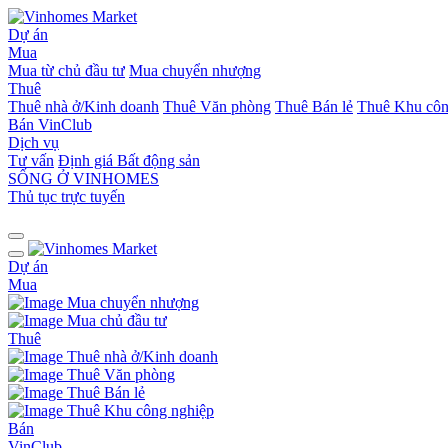
Dự án
Mua
Mua từ chủ đầu tư
Mua chuyển nhượng
Thuê
Thuê nhà ở/Kinh doanh
Thuê Văn phòng
Thuê Bán lẻ
Thuê Khu côn
Bán
VinClub
Dịch vụ
Tư vấn
Định giá Bất động sản
SỐNG Ở VINHOMES
Thủ tục trực tuyến
Dự án
Mua
Mua chuyển nhượng
Mua chủ đầu tư
Thuê
Thuê nhà ở/Kinh doanh
Thuê Văn phòng
Thuê Bán lẻ
Thuê Khu công nghiệp
Bán
VinClub