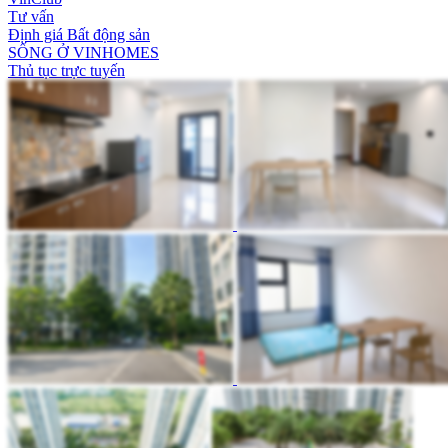
Tư vấn
Định giá Bất động sản
SỐNG Ở VINHOMES
Thủ tục trực tuyến