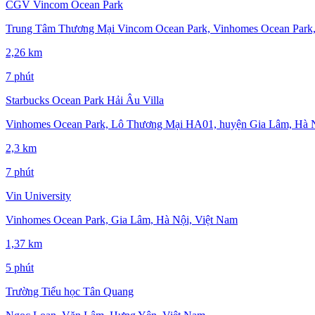
CGV Vincom Ocean Park
Trung Tâm Thương Mại Vincom Ocean Park, Vinhomes Ocean Park,
2,26 km
7 phút
Starbucks Ocean Park Hải Âu Villa
Vinhomes Ocean Park, Lô Thương Mại HA01, huyện Gia Lâm, Hà Nộ
2,3 km
7 phút
Vin University
Vinhomes Ocean Park, Gia Lâm, Hà Nội, Việt Nam
1,37 km
5 phút
Trường Tiểu học Tân Quang