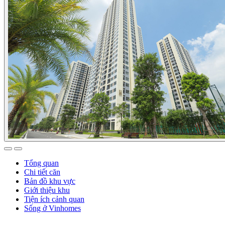
Tổng quan
Chi tiết căn
Bản đồ khu vực
Giới thiệu khu
Tiện ích cảnh quan
Sống ở Vinhomes