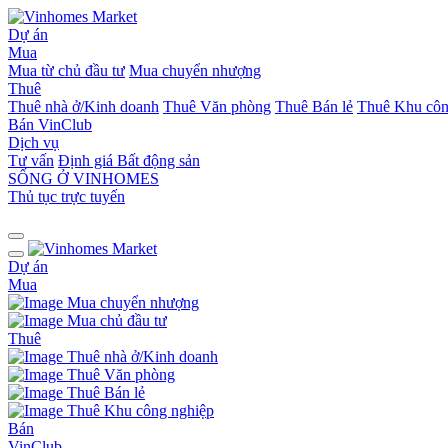
Dự án
Mua
Mua từ chủ đầu tư
Mua chuyển nhượng
Thuê
Thuê nhà ở/Kinh doanh
Thuê Văn phòng
Thuê Bán lẻ
Thuê Khu côn
Bán
VinClub
Dịch vụ
Tư vấn
Định giá Bất động sản
SỐNG Ở VINHOMES
Thủ tục trực tuyến
Dự án
Mua
Mua chuyển nhượng
Mua chủ đầu tư
Thuê
Thuê nhà ở/Kinh doanh
Thuê Văn phòng
Thuê Bán lẻ
Thuê Khu công nghiệp
Bán
VinClub