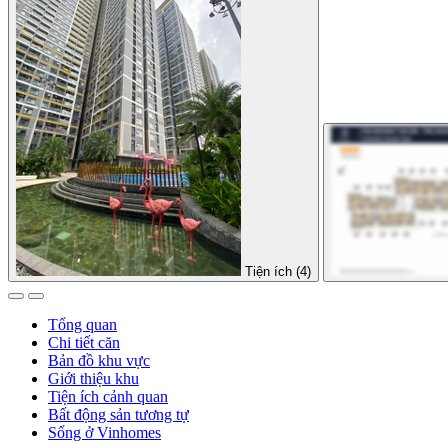
Tiện ích (4)
Tổng quan
Chi tiết căn
Bản đồ khu vực
Giới thiệu khu
Tiện ích cảnh quan
Bất động sản tương tự
Sống ở Vinhomes