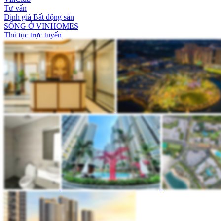
Tư vấn
Định giá Bất động sản
SỐNG Ở VINHOMES
Thủ tục trực tuyến