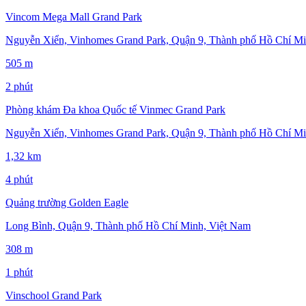
Vincom Mega Mall Grand Park
Nguyễn Xiển, Vinhomes Grand Park, Quận 9, Thành phố Hồ Chí Mi
505 m
2 phút
Phòng khám Đa khoa Quốc tế Vinmec Grand Park
Nguyễn Xiển, Vinhomes Grand Park, Quận 9, Thành phố Hồ Chí Mi
1,32 km
4 phút
Quảng trường Golden Eagle
Long Bình, Quận 9, Thành phố Hồ Chí Minh, Việt Nam
308 m
1 phút
Vinschool Grand Park