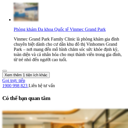
Phòng khám Đa khoa Quốc tế Vinmec Grand Park
Vinmec Grand Park Family Clinic là phòng khám gia đình
chuyên biệt dành cho cư dân khu đô thị Vinhomes Grand
Park – nơi mang đến mô hình chăm sóc sức khỏe định kỳ,
toàn diện và cá nhân hóa cho mọi thành viên trong gia đình,
từ trẻ nhỏ đến người cao tuổi.
Xem thêm 1 tiện ích khác
Gọi trực tiếp
1900 998 823
Liên hệ tư vấn
Có thể bạn quan tâm