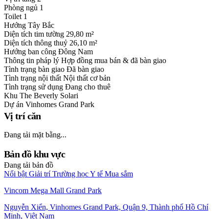
Phòng ngủ
1
Toilet
1
Hướng
Tây Bắc
Diện tích tim tường
29,80 m²
Diện tích thông thuỷ
26,10 m²
Hướng ban công
Đông Nam
Thông tin pháp lý
Hợp đồng mua bán & đã bàn giao
Tình trạng bàn giao
Đã bàn giao
Tình trạng nội thất
Nội thất cơ bản
Tình trạng sử dụng
Đang cho thuê
Khu
The Beverly Solari
Dự án
Vinhomes Grand Park
Vị trí căn
Đang tải mặt bằng...
Bản đồ khu vực
Đang tải bản đồ
Nổi bật
Giải trí
Trường học
Y tế
Mua sắm
Vincom Mega Mall Grand Park
Nguyễn Xiển, Vinhomes Grand Park, Quận 9, Thành phố Hồ Chí
Minh, Việt Nam