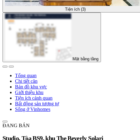
Tiện ích (3)
Mặt bằng tầng
Tổng quan
Chi tiết căn
Bản đồ khu vực
Giới thiệu khu
Tiện ích cảnh quan
Bất động sản tương tự
Sống ở Vinhomes
ĐANG BÁN
Studio, Tòa BS9, khu The Beverly Solari