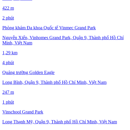
422 m
2 phút
Phòng khám Đa khoa Quốc tế Vinmec Grand Park
Nguyễn Xiển, Vinhomes Grand Park, Quận 9, Thành phố Hồ Chí
Minh, Việt Nam
1,29 km
4 phút
Quảng trường Golden Eagle
Long Bình, Quận 9, Thành phố Hồ Chí Minh, Việt Nam
247 m
1 phút
Vinschool Grand Park
Long Thạnh Mỹ, Quận 9, Thành phố Hồ Chí Minh, Việt Nam