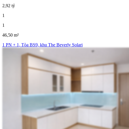
2,92 tỷ
1
1
46,50 m²
1 PN + 1, Tòa BS9, khu The Beverly Solari