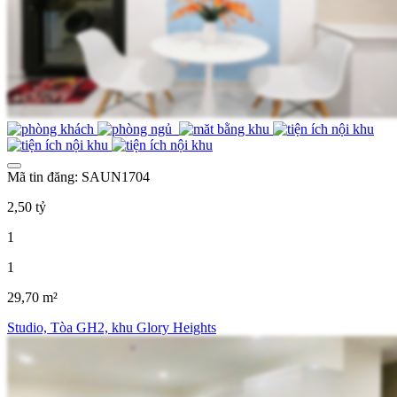
Mã tin đăng: SAUN1704
2,50 tỷ
1
1
29,70 m²
Studio, Tòa GH2, khu Glory Heights