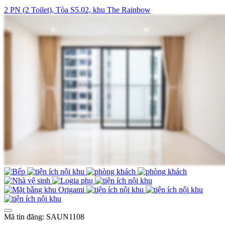
2 PN (2 Toilet), Tòa S5.02, khu The Rainbow
Mã tin đăng: SAUN1108