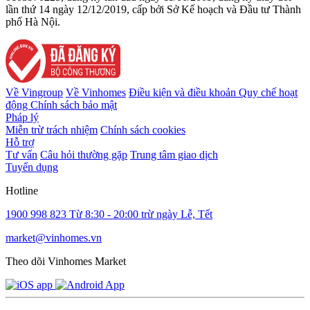
lần thứ 14 ngày 12/12/2019, cấp bởi Sở Kế hoạch và Đầu tư Thành
phố Hà Nội.
Về Vingroup
Về Vinhomes
Điều kiện và điều khoản
Quy chế hoạt
động
Chính sách bảo mật
Pháp lý
Miễn trừ trách nhiệm
Chính sách cookies
Hỗ trợ
Tư vấn
Câu hỏi thường gặp
Trung tâm giao dịch
Tuyển dụng
Hotline
1900 998 823
Từ 8:30 - 20:00 trừ ngày Lễ, Tết
market@vinhomes.vn
Theo dõi Vinhomes Market