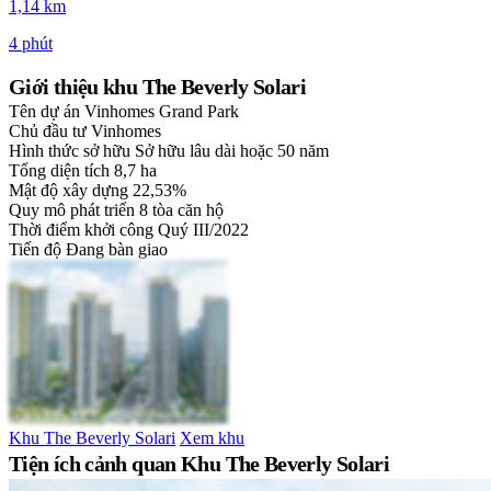
1,14 km
4 phút
Giới thiệu khu The Beverly Solari
Tên dự án
Vinhomes Grand Park
Chủ đầu tư
Vinhomes
Hình thức sở hữu
Sở hữu lâu dài hoặc 50 năm
Tổng diện tích
8,7 ha
Mật độ xây dựng
22,53%
Quy mô phát triển
8 tòa căn hộ
Thời điểm khởi công
Quý III/2022
Tiến độ
Đang bàn giao
Khu The Beverly Solari
Xem khu
Tiện ích cảnh quan Khu The Beverly Solari