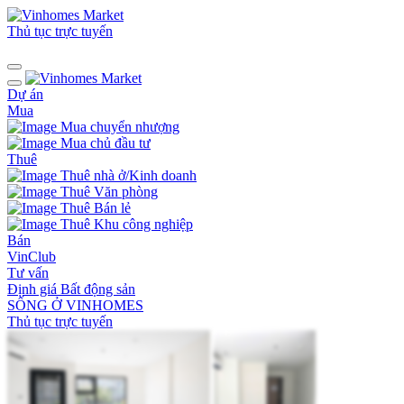
Thủ tục trực tuyến
Dự án
Mua
Mua chuyển nhượng
Mua chủ đầu tư
Thuê
Thuê nhà ở/Kinh doanh
Thuê Văn phòng
Thuê Bán lẻ
Thuê Khu công nghiệp
Bán
VinClub
Tư vấn
Định giá Bất động sản
SỐNG Ở VINHOMES
Thủ tục trực tuyến