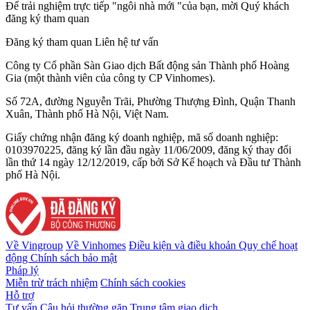
Để trải nghiệm trực tiếp "ngôi nhà mới "của bạn, mời Quý khách
đăng ký tham quan
Đăng ký tham quan
Liên hệ tư vấn
Công ty Cổ phần Sàn Giao dịch Bất động sản Thành phố Hoàng
Gia (một thành viên của công ty CP Vinhomes).
Số 72A, đường Nguyễn Trãi, Phường Thượng Đình, Quận Thanh
Xuân, Thành phố Hà Nội, Việt Nam.
Giấy chứng nhận đăng ký doanh nghiệp, mã số doanh nghiệp:
0103970225, đăng ký lần đầu ngày 11/06/2009, đăng ký thay đổi
lần thứ 14 ngày 12/12/2019, cấp bởi Sở Kế hoạch và Đầu tư Thành
phố Hà Nội.
Về Vingroup
Về Vinhomes
Điều kiện và điều khoản
Quy chế hoạt
động
Chính sách bảo mật
Pháp lý
Miễn trừ trách nhiệm
Chính sách cookies
Hỗ trợ
Tư vấn
Câu hỏi thường gặp
Trung tâm giao dịch