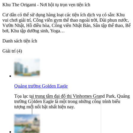
Khu The Origami - Nơi hội tụ trọn vẹn tiện ích
Cư dân có thể sử dụng hàng loạt các tiện ích dịch vụ có sẵn: Khu
vui chơi giải trí, Công viên gym thể thao ngoài trời, Đài phun nước,
Vườn Nhật, Hồ điều hòa, Công viên Nhật Bản, Sân tập thể thao, Bể
bơi, Khu tập dưỡng sinh, Yoga…
Danh sách tiện ích
Giải trí (4)
Quảng trường Golden Eagle
Tọa lạc tại trung tâm đại đô thị Vinhomes Grand Park, Quảng
trường Golden Eagle là một trong những công trình biểu
tượng mới nổi bật nhất hiện nay.