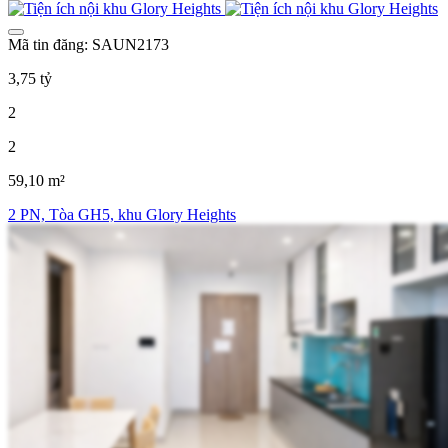
Mã tin đăng: SAUN2173
3,75 tỷ
2
2
59,10 m²
2 PN, Tòa GH5, khu Glory Heights