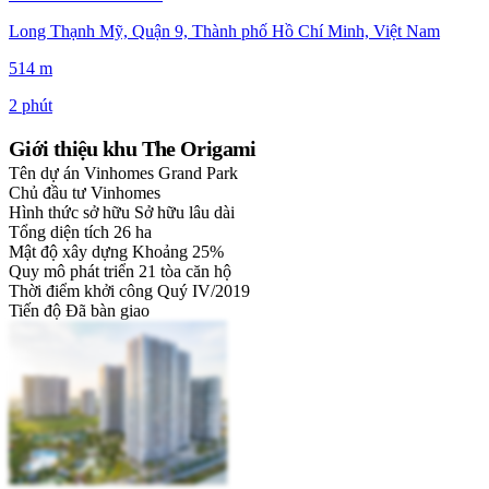
Long Thạnh Mỹ, Quận 9, Thành phố Hồ Chí Minh, Việt Nam
514 m
2 phút
Giới thiệu khu The Origami
Tên dự án
Vinhomes Grand Park
Chủ đầu tư
Vinhomes
Hình thức sở hữu
Sở hữu lâu dài
Tổng diện tích
26 ha
Mật độ xây dựng
Khoảng 25%
Quy mô phát triển
21 tòa căn hộ
Thời điểm khởi công
Quý IV/2019
Tiến độ
Đã bàn giao