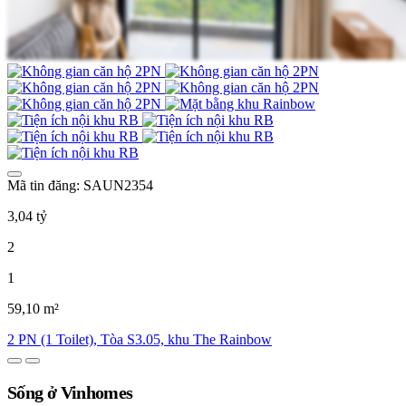
Mã tin đăng: SAUN2354
3,04 tỷ
2
1
59,10 m²
2 PN (1 Toilet), Tòa S3.05, khu The Rainbow
Sống ở Vinhomes