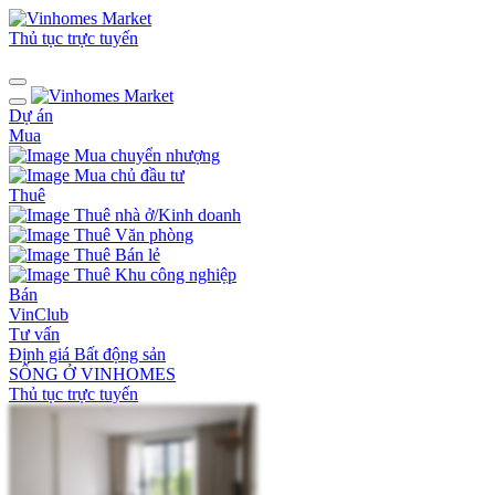
Thủ tục trực tuyến
Dự án
Mua
Mua chuyển nhượng
Mua chủ đầu tư
Thuê
Thuê nhà ở/Kinh doanh
Thuê Văn phòng
Thuê Bán lẻ
Thuê Khu công nghiệp
Bán
VinClub
Tư vấn
Định giá Bất động sản
SỐNG Ở VINHOMES
Thủ tục trực tuyến