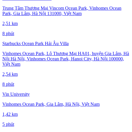
Trung Tâm Thương Mại Vincom Ocean Park, Vinhomes Ocean
Park, Gia Lâm, Hà Nội 131000, Việt Nam
2,51 km
8 phút
Starbucks Ocean Park Hải Âu Villa
Vinhomes Ocean Park, Lô Thương Mại HA01, huyện Gia Lâm, Hà
Nội Hà Nội, Vinhomes Ocean Park, Hanoi City, Hà Nội 100000,
Việt Nam
2,54 km
8 phút
Vin University
Vinhomes Ocean Park, Gia Lâm, Hà Nội, Việt Nam
1,42 km
5 phút