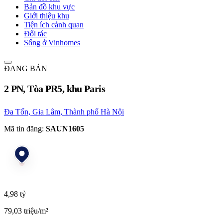
Bản đồ khu vực
Giới thiệu khu
Tiện ích cảnh quan
Đối tác
Sống ở Vinhomes
ĐANG BÁN
2 PN, Tòa PR5, khu Paris
Đa Tốn, Gia Lâm, Thành phố Hà Nội
Mã tin đăng:
SAUN1605
4,98 tỷ
79,03 triệu/m²