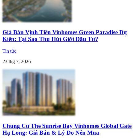
Giá Bán Vịnh Tiên Vinhomes Green Paradise Dự
Kiến: Tại Sao Thu Hút Giới Đầu Tư?
Tin tức
23 thg 7, 2026
Chung Cư The Sunrise Bay Vinhomes Global Gate
Hạ Long: Giá Bán & Lý Do Nên Mua