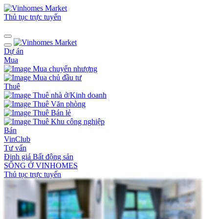
Thủ tục trực tuyến
Dự án
Mua
Mua chuyển nhượng
Mua chủ đầu tư
Thuê
Thuê nhà ở/Kinh doanh
Thuê Văn phòng
Thuê Bán lẻ
Thuê Khu công nghiệp
Bán
VinClub
Tư vấn
Định giá Bất động sản
SỐNG Ở VINHOMES
Thủ tục trực tuyến