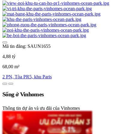
Mã tin đăng: SAUN1655
4,88 tỷ
68,00 m²
2 PN, Tòa PR5, khu Paris
Sống ở Vinhomes
Thông tin dự án và ưu đãi của Vinhomes