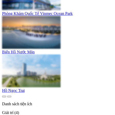
Phòng Khám Quốc Tế Vinmec Ocean Park
Biển Hồ Nước Mặn
Hồ Ngọc Trai
Danh sách tiện ích
Giải trí (4)