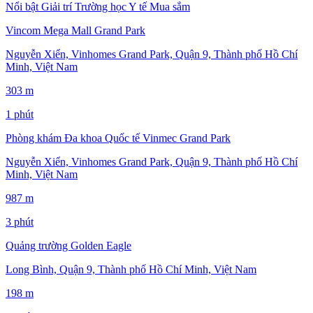
Nổi bật
Giải trí
Trường học
Y tế
Mua sắm
Vincom Mega Mall Grand Park
Nguyễn Xiển, Vinhomes Grand Park, Quận 9, Thành phố Hồ Chí
Minh, Việt Nam
303 m
1 phút
Phòng khám Đa khoa Quốc tế Vinmec Grand Park
Nguyễn Xiển, Vinhomes Grand Park, Quận 9, Thành phố Hồ Chí
Minh, Việt Nam
987 m
3 phút
Quảng trường Golden Eagle
Long Bình, Quận 9, Thành phố Hồ Chí Minh, Việt Nam
198 m