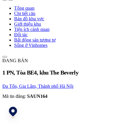
Tổng quan
Chi tiết căn
Bản đồ khu vực
Giới thiệu khu
Tiện ích cảnh quan
Đối tác
Bất động sản tương tự
Sống ở Vinhomes
ĐANG BÁN
1 PN, Tòa BE4, khu The Beverly
Đa Tốn, Gia Lâm, Thành phố Hà Nội
Mã tin đăng:
SAUN164