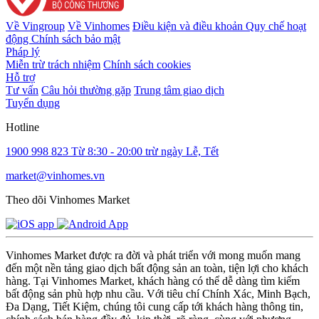
Về Vingroup
Về Vinhomes
Điều kiện và điều khoản
Quy chế hoạt
động
Chính sách bảo mật
Pháp lý
Miễn trừ trách nhiệm
Chính sách cookies
Hỗ trợ
Tư vấn
Câu hỏi thường gặp
Trung tâm giao dịch
Tuyển dụng
Hotline
1900 998 823
Từ 8:30 - 20:00 trừ ngày Lễ, Tết
market@vinhomes.vn
Theo dõi Vinhomes Market
Vinhomes Market được ra đời và phát triển với mong muốn mang
đến một nền tảng giao dịch bất động sản an toàn, tiện lợi cho khách
hàng. Tại Vinhomes Market, khách hàng có thể dễ dàng tìm kiếm
bất động sản phù hợp nhu cầu. Với tiêu chí Chính Xác, Minh Bạch,
Đa Dạng, Tiết Kiệm, chúng tôi cung cấp tới khách hàng thông tin,