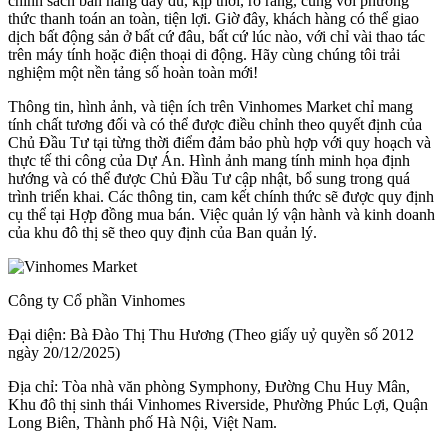
chính sách bán hàng đầy đủ, kịp thời, rõ ràng, cùng với phương
thức thanh toán an toàn, tiện lợi. Giờ đây, khách hàng có thể giao
dịch bất động sản ở bất cứ đâu, bất cứ lúc nào, với chỉ vài thao tác
trên máy tính hoặc điện thoại di động. Hãy cùng chúng tôi trải
nghiệm một nền tảng số hoàn toàn mới!
Thông tin, hình ảnh, và tiện ích trên Vinhomes Market chỉ mang
tính chất tương đối và có thể được điều chỉnh theo quyết định của
Chủ Đầu Tư tại từng thời điểm đảm bảo phù hợp với quy hoạch và
thực tế thi công của Dự Án. Hình ảnh mang tính minh họa định
hướng và có thể được Chủ Đầu Tư cập nhật, bổ sung trong quá
trình triển khai. Các thông tin, cam kết chính thức sẽ được quy định
cụ thể tại Hợp đồng mua bán. Việc quản lý vận hành và kinh doanh
của khu đô thị sẽ theo quy định của Ban quản lý.
Công ty Cổ phần Vinhomes
Đại diện: Bà Đào Thị Thu Hương (Theo giấy uỷ quyền số 2012
ngày 20/12/2025)
Địa chỉ: Tòa nhà văn phòng Symphony, Đường Chu Huy Mân,
Khu đô thị sinh thái Vinhomes Riverside, Phường Phúc Lợi, Quận
Long Biên, Thành phố Hà Nội, Việt Nam.