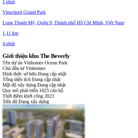
1 phút
Vinschool Grand Park
Long Thạnh Mỹ, Quận 9, Thành phố Hồ Chí Minh, Việt Nam
1,11 km
4 phút
Giới thiệu khu The Beverly
Tên dự án
Vinhomes Ocean Park
Chủ đầu tư
Vinhomes
Hình thức sở hữu
Đang cập nhật
Tổng diện tích
Đang cập nhật
Mật độ xây dựng
Đang cập nhật
Quy mô phát triển
1825 căn hộ
Thời điểm khởi công
2023
Tiến độ
Đang xây dựng