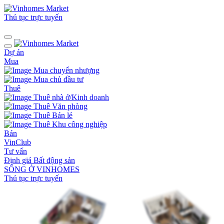
Thủ tục trực tuyến
Dự án
Mua
Mua chuyển nhượng
Mua chủ đầu tư
Thuê
Thuê nhà ở/Kinh doanh
Thuê Văn phòng
Thuê Bán lẻ
Thuê Khu công nghiệp
Bán
VinClub
Tư vấn
Định giá Bất động sản
SỐNG Ở VINHOMES
Thủ tục trực tuyến