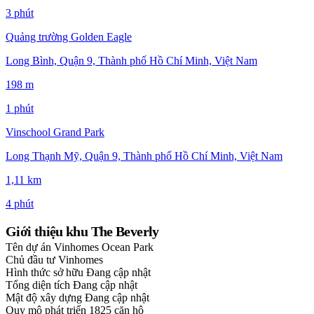
3 phút
Quảng trường Golden Eagle
Long Bình, Quận 9, Thành phố Hồ Chí Minh, Việt Nam
198 m
1 phút
Vinschool Grand Park
Long Thạnh Mỹ, Quận 9, Thành phố Hồ Chí Minh, Việt Nam
1,11 km
4 phút
Giới thiệu khu The Beverly
Tên dự án
Vinhomes Ocean Park
Chủ đầu tư
Vinhomes
Hình thức sở hữu
Đang cập nhật
Tổng diện tích
Đang cập nhật
Mật độ xây dựng
Đang cập nhật
Quy mô phát triển
1825 căn hộ