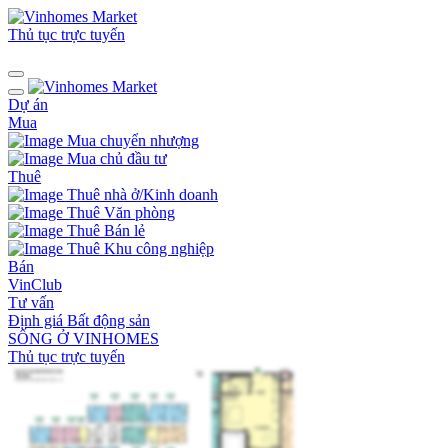
Thủ tục trực tuyến
Dự án
Mua
Mua chuyển nhượng
Mua chủ đầu tư
Thuê
Thuê nhà ở/Kinh doanh
Thuê Văn phòng
Thuê Bán lẻ
Thuê Khu công nghiệp
Bán
VinClub
Tư vấn
Định giá Bất động sản
SỐNG Ở VINHOMES
Thủ tục trực tuyến