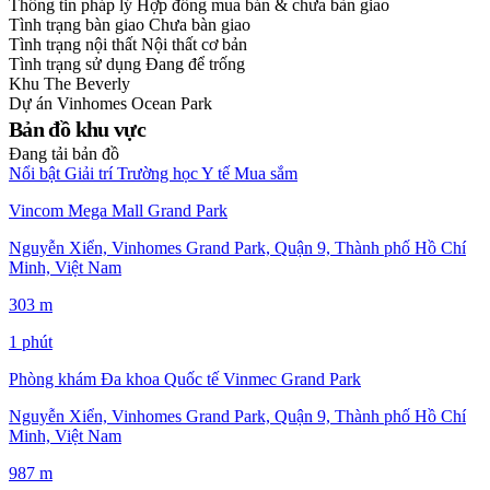
Thông tin pháp lý
Hợp đồng mua bán & chưa bàn giao
Tình trạng bàn giao
Chưa bàn giao
Tình trạng nội thất
Nội thất cơ bản
Tình trạng sử dụng
Đang để trống
Khu
The Beverly
Dự án
Vinhomes Ocean Park
Bản đồ khu vực
Đang tải bản đồ
Nổi bật
Giải trí
Trường học
Y tế
Mua sắm
Vincom Mega Mall Grand Park
Nguyễn Xiển, Vinhomes Grand Park, Quận 9, Thành phố Hồ Chí
Minh, Việt Nam
303 m
1 phút
Phòng khám Đa khoa Quốc tế Vinmec Grand Park
Nguyễn Xiển, Vinhomes Grand Park, Quận 9, Thành phố Hồ Chí
Minh, Việt Nam
987 m