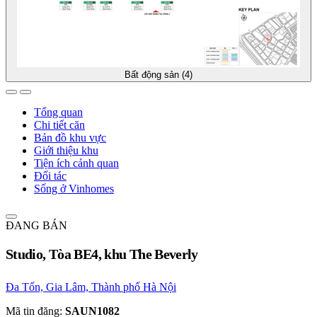
Bất động sản (4)
Tổng quan
Chi tiết căn
Bản đồ khu vực
Giới thiệu khu
Tiện ích cảnh quan
Đối tác
Sống ở Vinhomes
ĐANG BÁN
Studio, Tòa BE4, khu The Beverly
Đa Tốn, Gia Lâm, Thành phố Hà Nội
Mã tin đăng:
SAUN1082