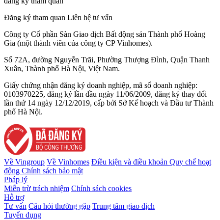
đăng ký tham quan
Đăng ký tham quan
Liên hệ tư vấn
Công ty Cổ phần Sàn Giao dịch Bất động sản Thành phố Hoàng
Gia (một thành viên của công ty CP Vinhomes).
Số 72A, đường Nguyễn Trãi, Phường Thượng Đình, Quận Thanh
Xuân, Thành phố Hà Nội, Việt Nam.
Giấy chứng nhận đăng ký doanh nghiệp, mã số doanh nghiệp:
0103970225, đăng ký lần đầu ngày 11/06/2009, đăng ký thay đổi
lần thứ 14 ngày 12/12/2019, cấp bởi Sở Kế hoạch và Đầu tư Thành
phố Hà Nội.
Về Vingroup
Về Vinhomes
Điều kiện và điều khoản
Quy chế hoạt
động
Chính sách bảo mật
Pháp lý
Miễn trừ trách nhiệm
Chính sách cookies
Hỗ trợ
Tư vấn
Câu hỏi thường gặp
Trung tâm giao dịch
Tuyển dụng