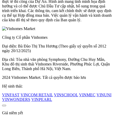
thực tế thi công của Dự Án. Hình ảnh mang tính minh họa định
hướng và có thể được Chủ Đầu Tư cập nhật, bổ sung trong quá
trình triển khai. Các thông tin, cam kết chính thức sẽ được quy định
cụ thể tại Hợp đồng mua bán. Việc quản lý vận hành và kinh doanh
của khu đô thị sẽ theo quy định của Ban quản lý.
Công ty Cổ phần Vinhomes
Đại diện: Bà Đào Thị Thu Hương (Theo giấy uỷ quyền số 2012
ngày 20/12/2025)
Địa chỉ: Tòa nhà văn phòng Symphony, Đường Chu Huy Mân,
Khu đô thị sinh thái Vinhomes Riverside, Phường Phúc Lợi, Quận
Long Biên, Thành phố Hà Nội, Việt Nam.
2024 Vinhomes Market. Tất cả quyền được bảo lưu
Hệ sinh thái:
VINFAST
VINCOM RETAIL
VINSCHOOL
VINMEC
VINUNI
VINWONDERS
VINPEARL
Giá niêm yết