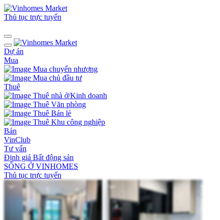
Thủ tục trực tuyến
Dự án
Mua
Mua chuyển nhượng
Mua chủ đầu tư
Thuê
Thuê nhà ở/Kinh doanh
Thuê Văn phòng
Thuê Bán lẻ
Thuê Khu công nghiệp
Bán
VinClub
Tư vấn
Định giá Bất động sản
SỐNG Ở VINHOMES
Thủ tục trực tuyến