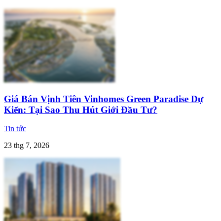
Giá Bán Vịnh Tiên Vinhomes Green Paradise Dự
Kiến: Tại Sao Thu Hút Giới Đầu Tư?
Tin tức
23 thg 7, 2026