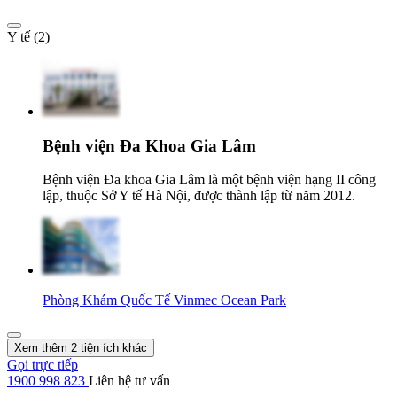
Y tế (2)
Bệnh viện Đa Khoa Gia Lâm
Bệnh viện Đa khoa Gia Lâm là một bệnh viện hạng II công
lập, thuộc Sở Y tế Hà Nội, được thành lập từ năm 2012.
Phòng Khám Quốc Tế Vinmec Ocean Park
Xem thêm 2 tiện ích khác
Gọi trực tiếp
1900 998 823
Liên hệ tư vấn