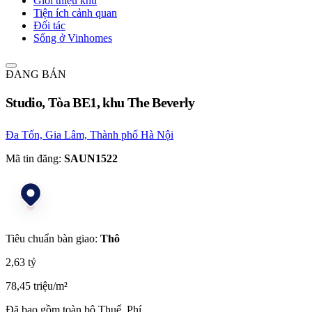
Giới thiệu khu
Tiện ích cảnh quan
Đối tác
Sống ở Vinhomes
ĐANG BÁN
Studio, Tòa BE1, khu The Beverly
Đa Tốn, Gia Lâm, Thành phố Hà Nội
Mã tin đăng:
SAUN1522
Tiêu chuẩn bàn giao:
Thô
2,63 tỷ
78,45 triệu/m²
Đã bao gồm toàn bộ Thuế, Phí