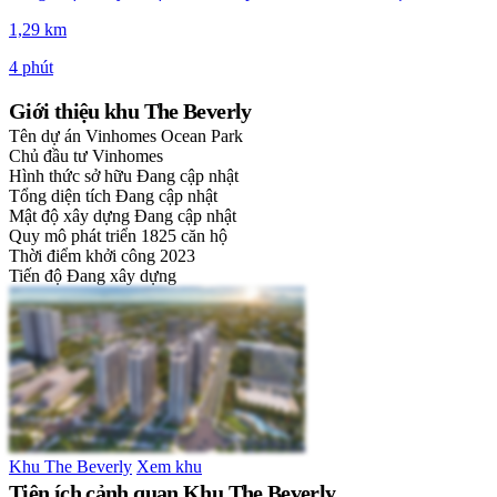
1,29 km
4 phút
Giới thiệu khu The Beverly
Tên dự án
Vinhomes Ocean Park
Chủ đầu tư
Vinhomes
Hình thức sở hữu
Đang cập nhật
Tổng diện tích
Đang cập nhật
Mật độ xây dựng
Đang cập nhật
Quy mô phát triển
1825 căn hộ
Thời điểm khởi công
2023
Tiến độ
Đang xây dựng
Khu The Beverly
Xem khu
Tiện ích cảnh quan Khu The Beverly