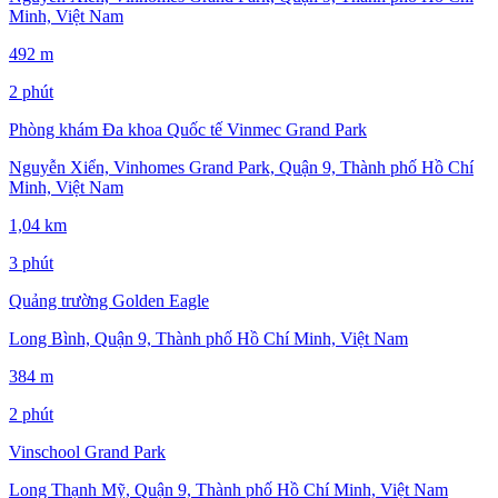
Minh, Việt Nam
492 m
2 phút
Phòng khám Đa khoa Quốc tế Vinmec Grand Park
Nguyễn Xiển, Vinhomes Grand Park, Quận 9, Thành phố Hồ Chí
Minh, Việt Nam
1,04 km
3 phút
Quảng trường Golden Eagle
Long Bình, Quận 9, Thành phố Hồ Chí Minh, Việt Nam
384 m
2 phút
Vinschool Grand Park
Long Thạnh Mỹ, Quận 9, Thành phố Hồ Chí Minh, Việt Nam