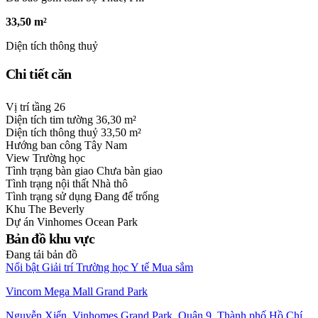
33,50 m²
Diện tích thông thuỷ
Chi tiết căn
Vị trí tầng
26
Diện tích tim tường
36,30 m²
Diện tích thông thuỷ
33,50 m²
Hướng ban công
Tây Nam
View
Trường học
Tình trạng bàn giao
Chưa bàn giao
Tình trạng nội thất
Nhà thô
Tình trạng sử dụng
Đang để trống
Khu
The Beverly
Dự án
Vinhomes Ocean Park
Bản đồ khu vực
Đang tải bản đồ
Nổi bật
Giải trí
Trường học
Y tế
Mua sắm
Vincom Mega Mall Grand Park
Nguyễn Xiển, Vinhomes Grand Park, Quận 9, Thành phố Hồ Chí