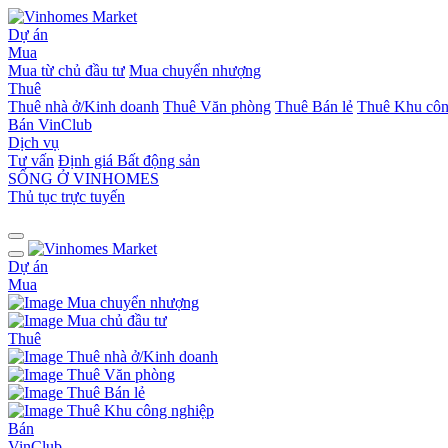
Dự án
Mua
Mua từ chủ đầu tư
Mua chuyển nhượng
Thuê
Thuê nhà ở/Kinh doanh
Thuê Văn phòng
Thuê Bán lẻ
Thuê Khu côn
Bán
VinClub
Dịch vụ
Tư vấn
Định giá Bất động sản
SỐNG Ở VINHOMES
Thủ tục trực tuyến
Dự án
Mua
Mua chuyển nhượng
Mua chủ đầu tư
Thuê
Thuê nhà ở/Kinh doanh
Thuê Văn phòng
Thuê Bán lẻ
Thuê Khu công nghiệp
Bán
VinClub