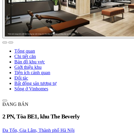
Tổng quan
Chi tiết căn
Bản đồ khu vực
Giới thiệu khu
Tiện ích cảnh quan
Đối tác
Bất động sản tương tự
Sống ở Vinhomes
ĐANG BÁN
2 PN, Tòa BE1, khu The Beverly
Đa Tốn, Gia Lâm, Thành phố Hà Nội