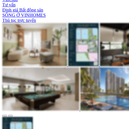
Tư vấn
Định giá Bất động sản
SỐNG Ở VINHOMES
Thủ tục trực tuyến