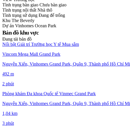
Tình trạng bàn giao
Chưa bàn giao
Tình trạng nội thất
Nhà thô
Tình trạng sử dụng
Đang để trống
Khu
The Beverly
Dự án
Vinhomes Ocean Park
Bản đồ khu vực
Đang tải bản đồ
Nổi bật
Giải trí
Trường học
Y tế
Mua sắm
Vincom Mega Mall Grand Park
Nguyễn Xiển, Vinhomes Grand Park, Quận 9, Thành phố Hồ Chí Mi
492 m
2 phút
Phòng khám Đa khoa Quốc tế Vinmec Grand Park
Nguyễn Xiển, Vinhomes Grand Park, Quận 9, Thành phố Hồ Chí Mi
1,04 km
3 phút