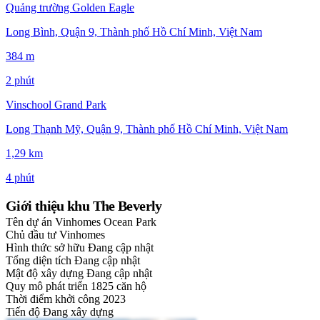
Quảng trường Golden Eagle
Long Bình, Quận 9, Thành phố Hồ Chí Minh, Việt Nam
384 m
2 phút
Vinschool Grand Park
Long Thạnh Mỹ, Quận 9, Thành phố Hồ Chí Minh, Việt Nam
1,29 km
4 phút
Giới thiệu khu The Beverly
Tên dự án
Vinhomes Ocean Park
Chủ đầu tư
Vinhomes
Hình thức sở hữu
Đang cập nhật
Tổng diện tích
Đang cập nhật
Mật độ xây dựng
Đang cập nhật
Quy mô phát triển
1825 căn hộ
Thời điểm khởi công
2023
Tiến độ
Đang xây dựng