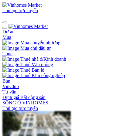
Thủ tục trực tuyến
Dự án
Mua
Mua chuyển nhượng
Mua chủ đầu tư
Thuê
Thuê nhà ở/Kinh doanh
Thuê Văn phòng
Thuê Bán lẻ
Thuê Khu công nghiệp
Bán
VinClub
Tư vấn
Định giá Bất động sản
SỐNG Ở VINHOMES
Thủ tục trực tuyến