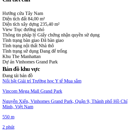
Hướng cửa
Tây Nam
Diện tích đất
84,00 m²
Diện tích xây dựng
235,40 m²
View
Trục đường nhỏ
Thông tin pháp lý
Giấy chứng nhận quyền sử dụng
Tình trạng bàn giao
Đã bàn giao
Tình trạng nội thất
Nhà thô
Tình trạng sử dụng
Đang để trống
Khu
The Manhattan
Dự án
Vinhomes Grand Park
Bản đồ khu vực
Đang tải bản đồ
Nổi bật
Giải trí
Trường học
Y tế
Mua sắm
Vincom Mega Mall Grand Park
Nguyễn Xiển, Vinhomes Grand Park, Quận 9, Thành phố Hồ Chí
Minh, Việt Nam
550 m
2 phút