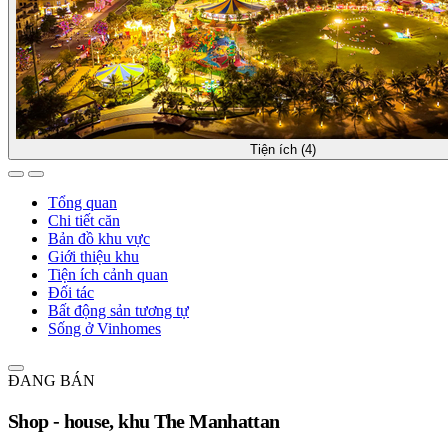
Tiện ích (4)
Tổng quan
Chi tiết căn
Bản đồ khu vực
Giới thiệu khu
Tiện ích cảnh quan
Đối tác
Bất động sản tương tự
Sống ở Vinhomes
ĐANG BÁN
Shop - house, khu The Manhattan