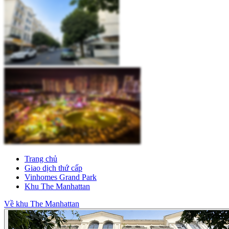
Trang chủ
Giao dịch thứ cấp
Vinhomes Grand Park
Khu The Manhattan
Về khu The Manhattan