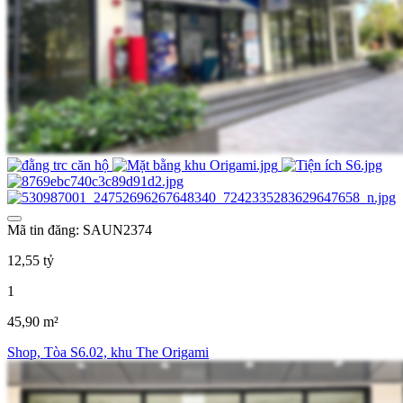
Mã tin đăng: SAUN2374
12,55 tỷ
1
45,90 m²
Shop, Tòa S6.02, khu The Origami