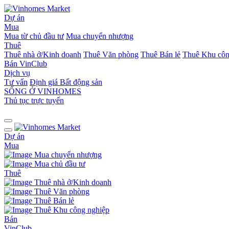
Dự án
Mua
Mua từ chủ đầu tư
Mua chuyển nhượng
Thuê
Thuê nhà ở/Kinh doanh
Thuê Văn phòng
Thuê Bán lẻ
Thuê Khu côn
Bán
VinClub
Dịch vụ
Tư vấn
Định giá Bất động sản
SỐNG Ở VINHOMES
Thủ tục trực tuyến
Dự án
Mua
Mua chuyển nhượng
Mua chủ đầu tư
Thuê
Thuê nhà ở/Kinh doanh
Thuê Văn phòng
Thuê Bán lẻ
Thuê Khu công nghiệp
Bán
VinClub