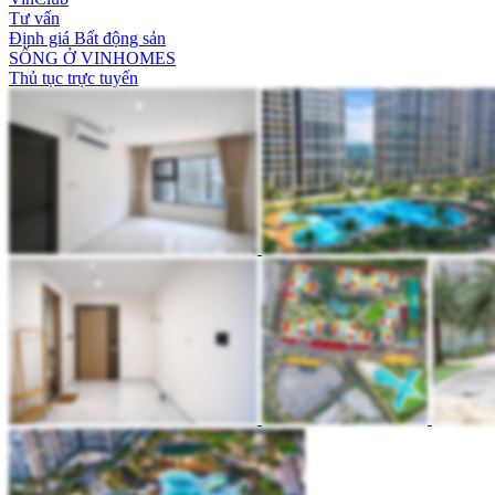
Tư vấn
Định giá Bất động sản
SỐNG Ở VINHOMES
Thủ tục trực tuyến