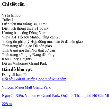
Chi tiết căn
Vị trí tầng
6
Toilet
1
Diện tích tim tường
34,90 m²
Diện tích thông thuỷ
31,50 m²
Hướng ban công
Đông Nam
View
3.4_Hồ bơi Malibu, tầng cao 25
Thông tin pháp lý
Hợp đồng mua bán & đã bàn giao
Tình trạng bàn giao
Đã bàn giao
Tình trạng nội thất
Nội thất cơ bản
Tình trạng sử dụng
Đang để trống
Khu
Glory Heights
Dự án
Vinhomes Grand Park
Bản đồ khu vực
Đang tải bản đồ
Nổi bật
Giải trí
Trường học
Y tế
Mua sắm
Vincom Mega Mall Grand Park
Nguyễn Xiển, Vinhomes Grand Park, Quận 9, Thành phố Hồ Chí Mi
228 m