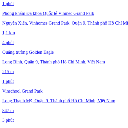
1 phút
Phòng khám Đa khoa Quốc tế Vinmec Grand Park
Nguyễn Xiển, Vinhomes Grand Park, Quận 9, Thành phố Hồ Chí Mi
1,1 km
4 phút
Quảng trường Golden Eagle
Long Bình, Quận 9, Thành phố Hồ Chí Minh, Việt Nam
215 m
1 phút
Vinschool Grand Park
Long Thạnh Mỹ, Quận 9, Thành phố Hồ Chí Minh, Việt Nam
847 m
3 phút