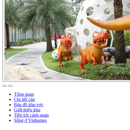
Tổng quan
Chi tiết căn
Bản đồ khu vực
Giới thiệu khu
Tiện ích cảnh quan
Sống ở Vinhomes