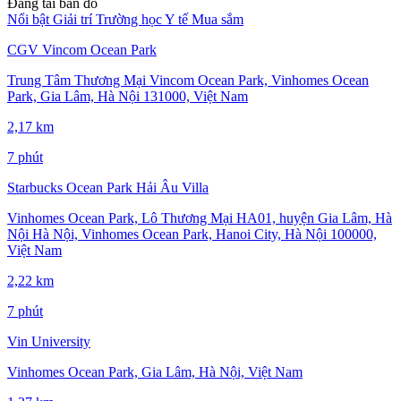
Đang tải bản đồ
Nổi bật
Giải trí
Trường học
Y tế
Mua sắm
CGV Vincom Ocean Park
Trung Tâm Thương Mại Vincom Ocean Park, Vinhomes Ocean
Park, Gia Lâm, Hà Nội 131000, Việt Nam
2,17 km
7 phút
Starbucks Ocean Park Hải Âu Villa
Vinhomes Ocean Park, Lô Thương Mại HA01, huyện Gia Lâm, Hà
Nội Hà Nội, Vinhomes Ocean Park, Hanoi City, Hà Nội 100000,
Việt Nam
2,22 km
7 phút
Vin University
Vinhomes Ocean Park, Gia Lâm, Hà Nội, Việt Nam