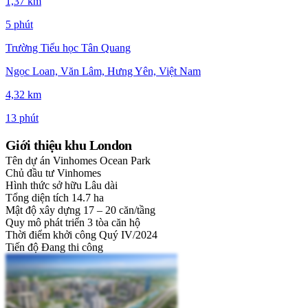
1,37 km
5 phút
Trường Tiểu học Tân Quang
Ngọc Loan, Văn Lâm, Hưng Yên, Việt Nam
4,32 km
13 phút
Giới thiệu khu London
Tên dự án
Vinhomes Ocean Park
Chủ đầu tư
Vinhomes
Hình thức sở hữu
Lâu dài
Tổng diện tích
14.7 ha
Mật độ xây dựng
17 – 20 căn/tầng
Quy mô phát triển
3 tòa căn hộ
Thời điểm khởi công
Quý IV/2024
Tiến độ
Đang thi công