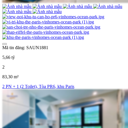
Mã tin đăng: SAUN1881
5,66 tỷ
2
83,30 m²
2 PN + 1 (2 Toilet), Tòa PR6, khu Paris