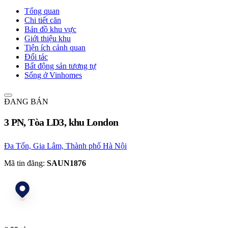
Tổng quan
Chi tiết căn
Bản đồ khu vực
Giới thiệu khu
Tiện ích cảnh quan
Đối tác
Bất động sản tương tự
Sống ở Vinhomes
ĐANG BÁN
3 PN, Tòa LD3, khu London
Đa Tốn, Gia Lâm, Thành phố Hà Nội
Mã tin đăng:
SAUN1876