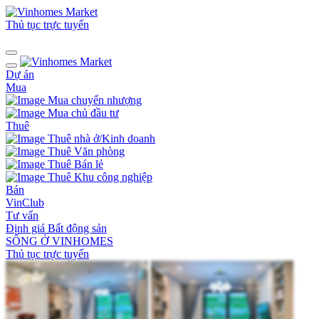
Thủ tục trực tuyến
Dự án
Mua
Mua chuyển nhượng
Mua chủ đầu tư
Thuê
Thuê nhà ở/Kinh doanh
Thuê Văn phòng
Thuê Bán lẻ
Thuê Khu công nghiệp
Bán
VinClub
Tư vấn
Định giá Bất động sản
SỐNG Ở VINHOMES
Thủ tục trực tuyến