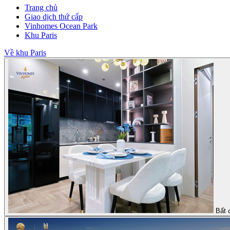
Trang chủ
Giao dịch thứ cấp
Vinhomes Ocean Park
Khu Paris
Về khu Paris
Bất 