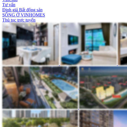
Tư vấn
Định giá Bất động sản
SỐNG Ở VINHOMES
Thủ tục trực tuyến