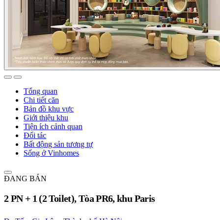
Tổng quan
Chi tiết căn
Bản đồ khu vực
Giới thiệu khu
Tiện ích cảnh quan
Đối tác
Bất động sản tương tự
Sống ở Vinhomes
ĐANG BÁN
2 PN + 1 (2 Toilet), Tòa PR6, khu Paris