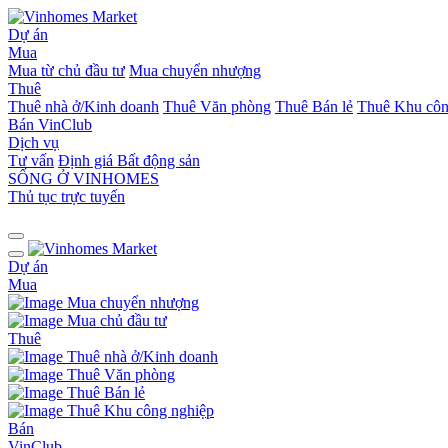
Dự án
Mua
Mua từ chủ đầu tư
Mua chuyển nhượng
Thuê
Thuê nhà ở/Kinh doanh
Thuê Văn phòng
Thuê Bán lẻ
Thuê Khu côn
Bán
VinClub
Dịch vụ
Tư vấn
Định giá Bất động sản
SỐNG Ở VINHOMES
Thủ tục trực tuyến
Dự án
Mua
Mua chuyển nhượng
Mua chủ đầu tư
Thuê
Thuê nhà ở/Kinh doanh
Thuê Văn phòng
Thuê Bán lẻ
Thuê Khu công nghiệp
Bán
VinClub