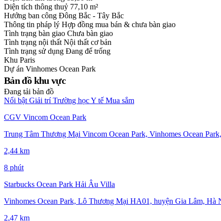
Diện tích thông thuỷ
77,10 m²
Hướng ban công
Đông Bắc - Tây Bắc
Thông tin pháp lý
Hợp đồng mua bán & chưa bàn giao
Tình trạng bàn giao
Chưa bàn giao
Tình trạng nội thất
Nội thất cơ bản
Tình trạng sử dụng
Đang để trống
Khu
Paris
Dự án
Vinhomes Ocean Park
Bản đồ khu vực
Đang tải bản đồ
Nổi bật
Giải trí
Trường học
Y tế
Mua sắm
CGV Vincom Ocean Park
Trung Tâm Thương Mại Vincom Ocean Park, Vinhomes Ocean Park,
2,44 km
8 phút
Starbucks Ocean Park Hải Âu Villa
Vinhomes Ocean Park, Lô Thương Mại HA01, huyện Gia Lâm, Hà Nộ
2,47 km