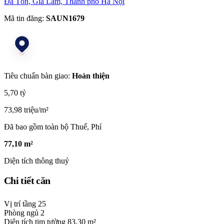
Đa Tốn, Gia Lâm, Thành phố Hà Nội
Mã tin đăng:
SAUN1679
Tiêu chuẩn bàn giao:
Hoàn thiện
5,70 tỷ
73,98 triệu/m²
Đã bao gồm toàn bộ Thuế, Phí
77,10 m²
Diện tích thông thuỷ
Chi tiết căn
Vị trí tầng
25
Phòng ngủ
2
Diện tích tim tường
83,30 m²