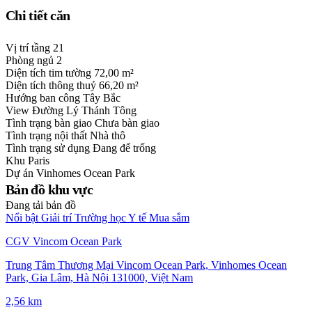
Chi tiết căn
Vị trí tầng
21
Phòng ngủ
2
Diện tích tim tường
72,00 m²
Diện tích thông thuỷ
66,20 m²
Hướng ban công
Tây Bắc
View
Đường Lý Thánh Tông
Tình trạng bàn giao
Chưa bàn giao
Tình trạng nội thất
Nhà thô
Tình trạng sử dụng
Đang để trống
Khu
Paris
Dự án
Vinhomes Ocean Park
Bản đồ khu vực
Đang tải bản đồ
Nổi bật
Giải trí
Trường học
Y tế
Mua sắm
CGV Vincom Ocean Park
Trung Tâm Thương Mại Vincom Ocean Park, Vinhomes Ocean
Park, Gia Lâm, Hà Nội 131000, Việt Nam
2,56 km