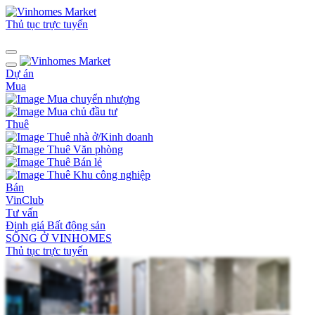
Thủ tục trực tuyến
Dự án
Mua
Mua chuyển nhượng
Mua chủ đầu tư
Thuê
Thuê nhà ở/Kinh doanh
Thuê Văn phòng
Thuê Bán lẻ
Thuê Khu công nghiệp
Bán
VinClub
Tư vấn
Định giá Bất động sản
SỐNG Ở VINHOMES
Thủ tục trực tuyến