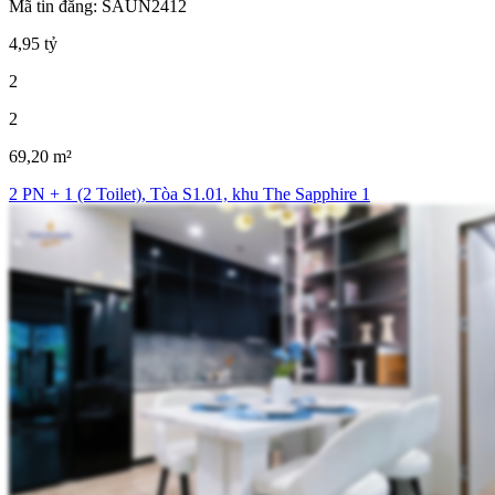
Mã tin đăng: SAUN2412
4,95 tỷ
2
2
69,20 m²
2 PN + 1 (2 Toilet), Tòa S1.01, khu The Sapphire 1