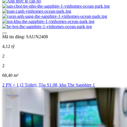
Mã tin đăng: SAUN2408
4,12 tỷ
2
2
68,40 m²
2 PN + 1 (2 Toilet), Tòa S1.08, khu The Sapphire 1