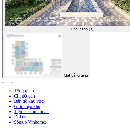
Phối cảnh (3)
Mặt bằng tầng
Tổng quan
Chi tiết căn
Bản đồ khu vực
Giới thiệu khu
Tiện ích cảnh quan
Đối tác
Sống ở Vinhomes