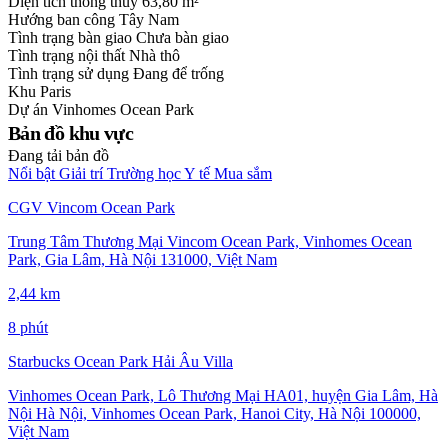
Diện tích thông thuỷ
63,80 m²
Hướng ban công
Tây Nam
Tình trạng bàn giao
Chưa bàn giao
Tình trạng nội thất
Nhà thô
Tình trạng sử dụng
Đang để trống
Khu
Paris
Dự án
Vinhomes Ocean Park
Bản đồ khu vực
Đang tải bản đồ
Nổi bật
Giải trí
Trường học
Y tế
Mua sắm
CGV Vincom Ocean Park
Trung Tâm Thương Mại Vincom Ocean Park, Vinhomes Ocean
Park, Gia Lâm, Hà Nội 131000, Việt Nam
2,44 km
8 phút
Starbucks Ocean Park Hải Âu Villa
Vinhomes Ocean Park, Lô Thương Mại HA01, huyện Gia Lâm, Hà
Nội Hà Nội, Vinhomes Ocean Park, Hanoi City, Hà Nội 100000,
Việt Nam