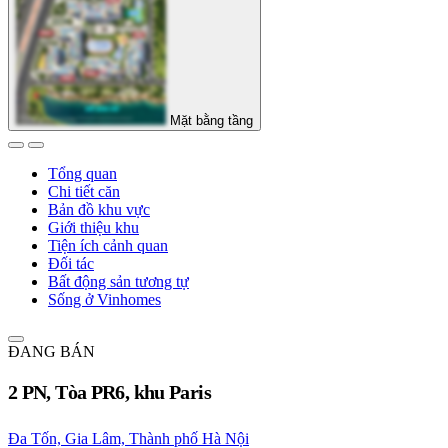
Mặt bằng tầng
Tổng quan
Chi tiết căn
Bản đồ khu vực
Giới thiệu khu
Tiện ích cảnh quan
Đối tác
Bất động sản tương tự
Sống ở Vinhomes
ĐANG BÁN
2 PN, Tòa PR6, khu Paris
Đa Tốn, Gia Lâm, Thành phố Hà Nội