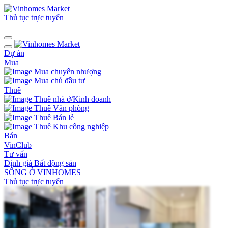
Thủ tục trực tuyến
Dự án
Mua
Mua chuyển nhượng
Mua chủ đầu tư
Thuê
Thuê nhà ở/Kinh doanh
Thuê Văn phòng
Thuê Bán lẻ
Thuê Khu công nghiệp
Bán
VinClub
Tư vấn
Định giá Bất động sản
SỐNG Ở VINHOMES
Thủ tục trực tuyến