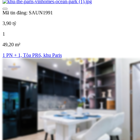
Mã tin đăng: SAUN1991
3,90 tỷ
1
49,20 m²
1 PN + 1, Tòa PR6, khu Paris