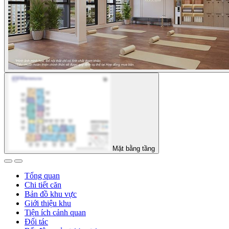
Mặt bằng tầng
Tổng quan
Chi tiết căn
Bản đồ khu vực
Giới thiệu khu
Tiện ích cảnh quan
Đối tác