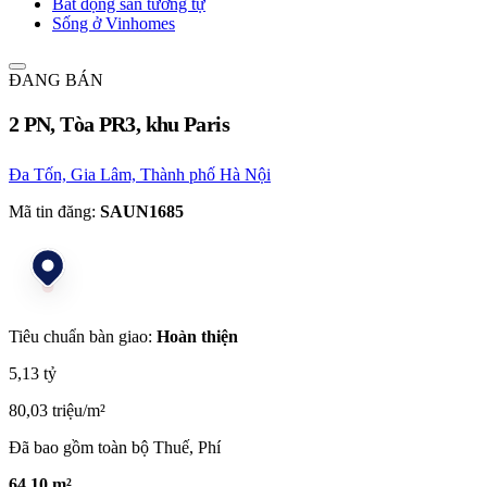
Bất động sản tương tự
Sống ở Vinhomes
ĐANG BÁN
2 PN, Tòa PR3, khu Paris
Đa Tốn, Gia Lâm, Thành phố Hà Nội
Mã tin đăng:
SAUN1685
Tiêu chuẩn bàn giao:
Hoàn thiện
5,13 tỷ
80,03 triệu/m²
Đã bao gồm toàn bộ Thuế, Phí
64,10 m²