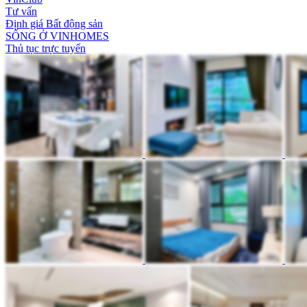
Tư vấn
Định giá Bất động sản
SỐNG Ở VINHOMES
Thủ tục trực tuyến