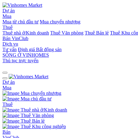
Dự án
Mua
Mua từ chủ đầu tư
Mua chuyển nhượng
Thuê
Thuê nhà ở/Kinh doanh
Thuê Văn phòng
Thuê Bán lẻ
Thuê Khu côn
Bán
VinClub
Dịch vụ
Tư vấn
Định giá Bất động sản
SỐNG Ở VINHOMES
Thủ tục trực tuyến
Dự án
Mua
Mua chuyển nhượng
Mua chủ đầu tư
Thuê
Thuê nhà ở/Kinh doanh
Thuê Văn phòng
Thuê Bán lẻ
Thuê Khu công nghiệp
Bán
VinClub