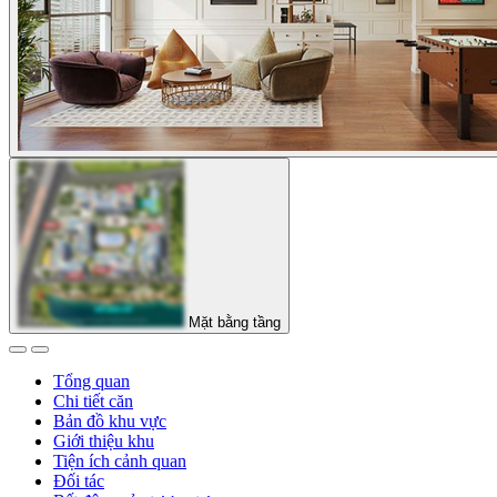
Mặt bằng tầng
Tổng quan
Chi tiết căn
Bản đồ khu vực
Giới thiệu khu
Tiện ích cảnh quan
Đối tác