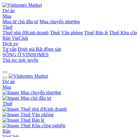
Dự án
Mua
Mua từ chủ đầu tư
Mua chuyển nhượng
Thuê
Thuê nhà ở/Kinh doanh
Thuê Văn phòng
Thuê Bán lẻ
Thuê Khu côn
Bán
VinClub
Dịch vụ
Tư vấn
Định giá Bất động sản
SỐNG Ở VINHOMES
Thủ tục trực tuyến
Dự án
Mua
Mua chuyển nhượng
Mua chủ đầu tư
Thuê
Thuê nhà ở/Kinh doanh
Thuê Văn phòng
Thuê Bán lẻ
Thuê Khu công nghiệp
Bán
VinClub