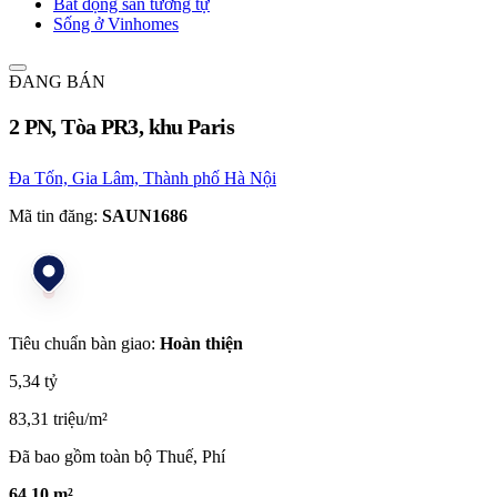
Bất động sản tương tự
Sống ở Vinhomes
ĐANG BÁN
2 PN, Tòa PR3, khu Paris
Đa Tốn, Gia Lâm, Thành phố Hà Nội
Mã tin đăng:
SAUN1686
Tiêu chuẩn bàn giao:
Hoàn thiện
5,34 tỷ
83,31 triệu/m²
Đã bao gồm toàn bộ Thuế, Phí
64,10 m²