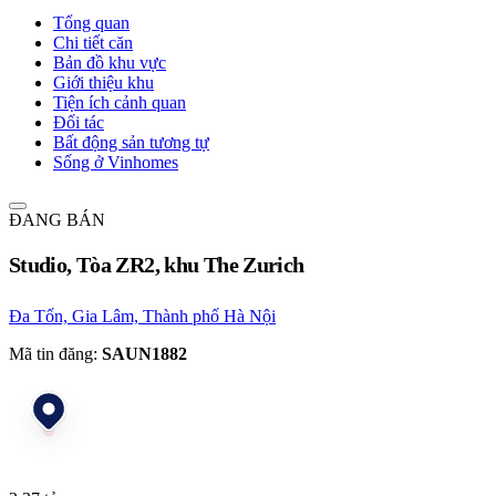
Tổng quan
Chi tiết căn
Bản đồ khu vực
Giới thiệu khu
Tiện ích cảnh quan
Đối tác
Bất động sản tương tự
Sống ở Vinhomes
ĐANG BÁN
Studio, Tòa ZR2, khu The Zurich
Đa Tốn, Gia Lâm, Thành phố Hà Nội
Mã tin đăng:
SAUN1882