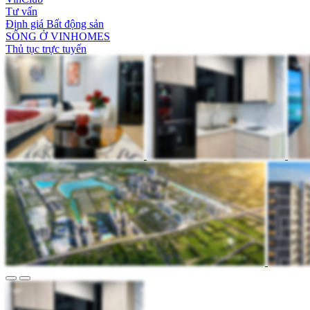
Tư vấn
Định giá Bất động sản
SỐNG Ở VINHOMES
Thủ tục trực tuyến