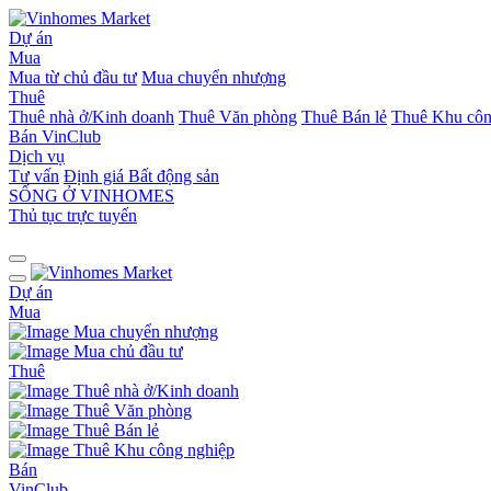
Dự án
Mua
Mua từ chủ đầu tư
Mua chuyển nhượng
Thuê
Thuê nhà ở/Kinh doanh
Thuê Văn phòng
Thuê Bán lẻ
Thuê Khu côn
Bán
VinClub
Dịch vụ
Tư vấn
Định giá Bất động sản
SỐNG Ở VINHOMES
Thủ tục trực tuyến
Dự án
Mua
Mua chuyển nhượng
Mua chủ đầu tư
Thuê
Thuê nhà ở/Kinh doanh
Thuê Văn phòng
Thuê Bán lẻ
Thuê Khu công nghiệp
Bán
VinClub