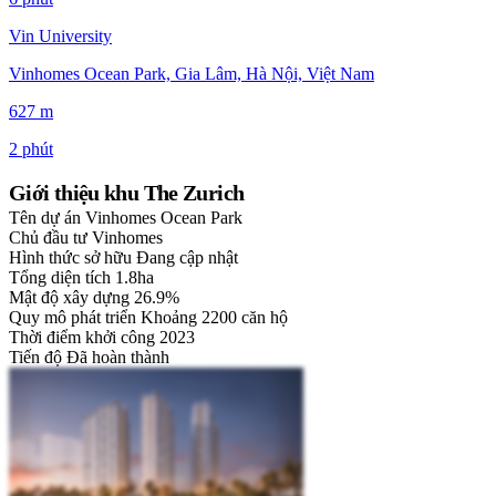
Vin University
Vinhomes Ocean Park, Gia Lâm, Hà Nội, Việt Nam
627 m
2 phút
Giới thiệu khu The Zurich
Tên dự án
Vinhomes Ocean Park
Chủ đầu tư
Vinhomes
Hình thức sở hữu
Đang cập nhật
Tổng diện tích
1.8ha
Mật độ xây dựng
26.9%
Quy mô phát triển
Khoảng 2200 căn hộ
Thời điểm khởi công
2023
Tiến độ
Đã hoàn thành