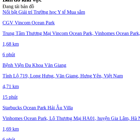
Đang tải bản đồ
Nổi bật
Giải trí
Trường học
Y tế
Mua sắm
CGV Vincom Ocean Park
Trung Tâm Thương Mại Vincom Ocean Park, Vinhomes Ocean Park,
1,68 km
6 phút
Bệnh Viện Đa Khoa Văn Giang
Tỉnh Lộ 719, Long Hưng, Văn Giang, Hưng Yên, Việt Nam
4,71 km
15 phút
Starbucks Ocean Park Hải Âu Villa
Vinhomes Ocean Park, Lô Thương Mại HA01, huyện Gia Lâm, Hà Nộ
1,69 km
6 phút