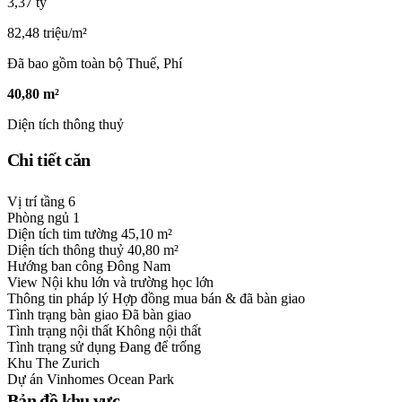
3,37 tỷ
82,48 triệu/m²
Đã bao gồm toàn bộ Thuế, Phí
40,80 m²
Diện tích thông thuỷ
Chi tiết căn
Vị trí tầng
6
Phòng ngủ
1
Diện tích tim tường
45,10 m²
Diện tích thông thuỷ
40,80 m²
Hướng ban công
Đông Nam
View
Nội khu lớn và trường học lớn
Thông tin pháp lý
Hợp đồng mua bán & đã bàn giao
Tình trạng bàn giao
Đã bàn giao
Tình trạng nội thất
Không nội thất
Tình trạng sử dụng
Đang để trống
Khu
The Zurich
Dự án
Vinhomes Ocean Park
Bản đồ khu vực