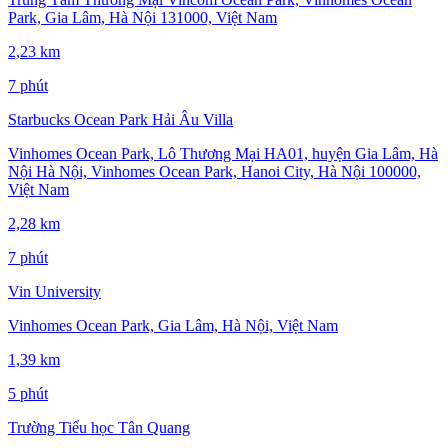
Park, Gia Lâm, Hà Nội 131000, Việt Nam
2,23 km
7 phút
Starbucks Ocean Park Hải Âu Villa
Vinhomes Ocean Park, Lô Thương Mại HA01, huyện Gia Lâm, Hà
Nội Hà Nội, Vinhomes Ocean Park, Hanoi City, Hà Nội 100000,
Việt Nam
2,28 km
7 phút
Vin University
Vinhomes Ocean Park, Gia Lâm, Hà Nội, Việt Nam
1,39 km
5 phút
Trường Tiểu học Tân Quang