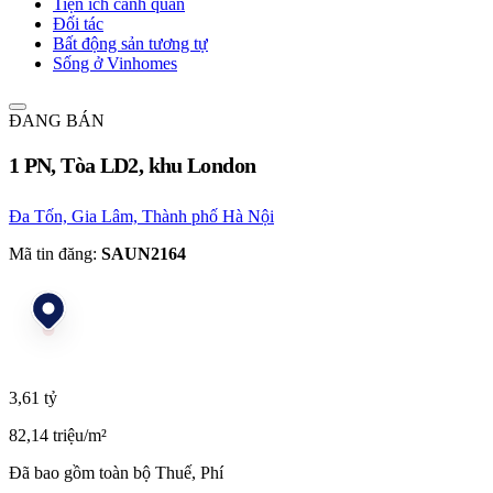
Tiện ích cảnh quan
Đối tác
Bất động sản tương tự
Sống ở Vinhomes
ĐANG BÁN
1 PN, Tòa LD2, khu London
Đa Tốn, Gia Lâm, Thành phố Hà Nội
Mã tin đăng:
SAUN2164
3,61 tỷ
82,14 triệu/m²
Đã bao gồm toàn bộ Thuế, Phí