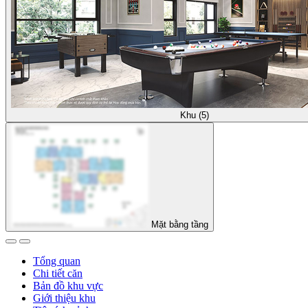
Khu (5)
Mặt bằng tầng
Tổng quan
Chi tiết căn
Bản đồ khu vực
Giới thiệu khu