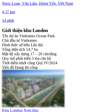
Ngọc Loan, Văn Lâm, Hưng Yên, Việt Nam
4,37 km
14 phút
Giới thiệu khu London
Tên dự án
Vinhomes Ocean Park
Chủ đầu tư
Vinhomes
Hình thức sở hữu
Lâu dài
Tổng diện tích
14.7 ha
Mật độ xây dựng
17 – 20 căn/tầng
Quy mô phát triển
3 tòa căn hộ
Thời điểm khởi công
Quý IV/2024
Tiến độ
Đang thi công
Khu London
Xem khu