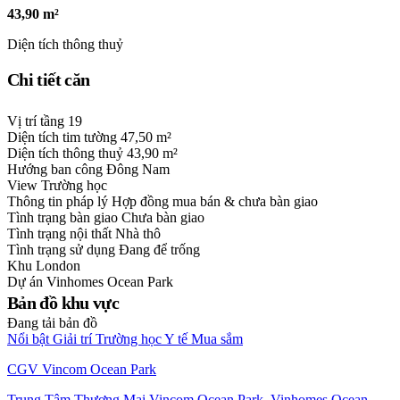
43,90 m²
Diện tích thông thuỷ
Chi tiết căn
Vị trí tầng
19
Diện tích tim tường
47,50 m²
Diện tích thông thuỷ
43,90 m²
Hướng ban công
Đông Nam
View
Trường học
Thông tin pháp lý
Hợp đồng mua bán & chưa bàn giao
Tình trạng bàn giao
Chưa bàn giao
Tình trạng nội thất
Nhà thô
Tình trạng sử dụng
Đang để trống
Khu
London
Dự án
Vinhomes Ocean Park
Bản đồ khu vực
Đang tải bản đồ
Nổi bật
Giải trí
Trường học
Y tế
Mua sắm
CGV Vincom Ocean Park
Trung Tâm Thương Mại Vincom Ocean Park, Vinhomes Ocean