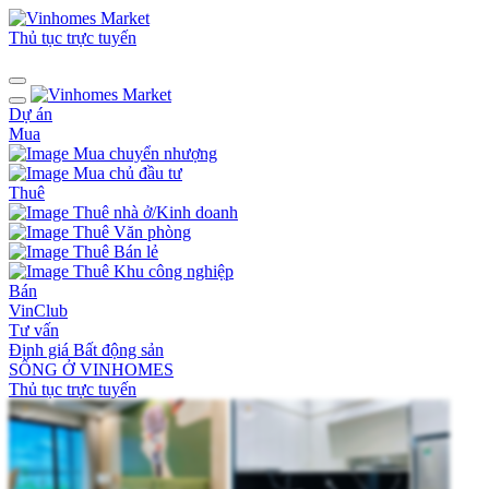
Thủ tục trực tuyến
Dự án
Mua
Mua chuyển nhượng
Mua chủ đầu tư
Thuê
Thuê nhà ở/Kinh doanh
Thuê Văn phòng
Thuê Bán lẻ
Thuê Khu công nghiệp
Bán
VinClub
Tư vấn
Định giá Bất động sản
SỐNG Ở VINHOMES
Thủ tục trực tuyến