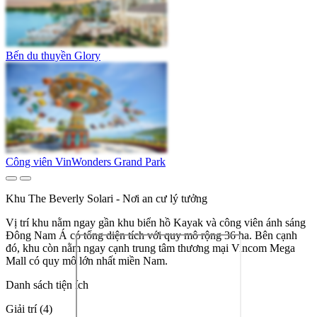
Bến du thuyền Glory
Công viên VinWonders Grand Park
Khu The Beverly Solari - Nơi an cư lý tưởng
Vị trí khu nằm ngay gần khu biển hồ Kayak và công viên ánh sáng
Đông Nam Á có tổng diện tích với quy mô rộng 36 ha. Bên cạnh
đó, khu còn nằm ngay cạnh trung tâm thương mại Vincom Mega
Mall có quy mô lớn nhất miền Nam.
Danh sách tiện ích
Giải trí (4)