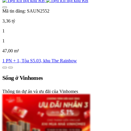
Mã tin đăng: SAUN2552
3,36 tỷ
1
1
47,00 m²
1 PN + 1, Tòa S5.03, khu The Rainbow
Sống ở Vinhomes
Thông tin dự án và ưu đãi của Vinhomes