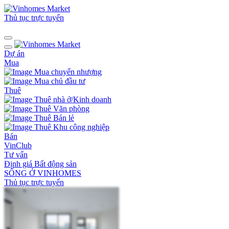
Thủ tục trực tuyến
Dự án
Mua
Mua chuyển nhượng
Mua chủ đầu tư
Thuê
Thuê nhà ở/Kinh doanh
Thuê Văn phòng
Thuê Bán lẻ
Thuê Khu công nghiệp
Bán
VinClub
Tư vấn
Định giá Bất động sản
SỐNG Ở VINHOMES
Thủ tục trực tuyến