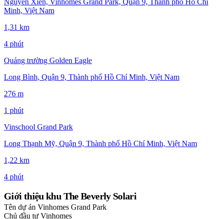
Nguyễn Xiển, Vinhomes Grand Park, Quận 9, Thành phố Hồ Chí
Minh, Việt Nam
1,31 km
4 phút
Quảng trường Golden Eagle
Long Bình, Quận 9, Thành phố Hồ Chí Minh, Việt Nam
276 m
1 phút
Vinschool Grand Park
Long Thạnh Mỹ, Quận 9, Thành phố Hồ Chí Minh, Việt Nam
1,22 km
4 phút
Giới thiệu khu The Beverly Solari
Tên dự án
Vinhomes Grand Park
Chủ đầu tư
Vinhomes