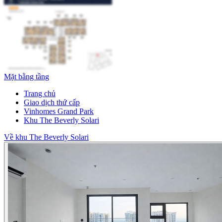
Mặt bằng tầng
Trang chủ
Giao dịch thứ cấp
Vinhomes Grand Park
Khu The Beverly Solari
Về khu The Beverly Solari