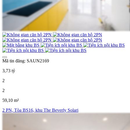
Mã tin đăng: SAUN2169
3,73 tỷ
2
2
59,10 m²
2 PN, Tòa BS16, khu The Beverly Solari