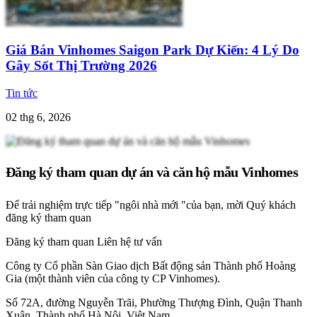
Giá Bán Vinhomes Saigon Park Dự Kiến: 4 Lý Do
Gây Sốt Thị Trường 2026
Tin tức
02 thg 6, 2026
Đăng ký tham quan dự án và căn hộ mẫu Vinhomes
Để trải nghiệm trực tiếp "ngôi nhà mới "của bạn, mời Quý khách
đăng ký tham quan
Đăng ký tham quan
Liên hệ tư vấn
Công ty Cổ phần Sàn Giao dịch Bất động sản Thành phố Hoàng
Gia (một thành viên của công ty CP Vinhomes).
Số 72A, đường Nguyễn Trãi, Phường Thượng Đình, Quận Thanh
Xuân, Thành phố Hà Nội, Việt Nam.