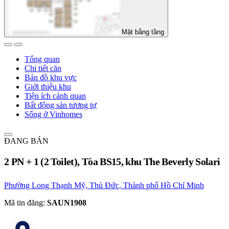
Mặt bằng tầng
Tổng quan
Chi tiết căn
Bản đồ khu vực
Giới thiệu khu
Tiện ích cảnh quan
Bất động sản tương tự
Sống ở Vinhomes
ĐANG BÁN
2 PN + 1 (2 Toilet), Tòa BS15, khu The Beverly Solari
Phường Long Thạnh Mỹ, Thủ Đức, Thành phố Hồ Chí Minh
Mã tin đăng:
SAUN1908