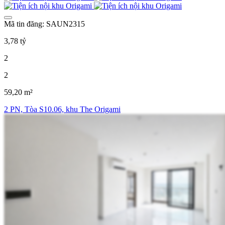
Mã tin đăng: SAUN2315
3,78 tỷ
2
2
59,20 m²
2 PN, Tòa S10.06, khu The Origami