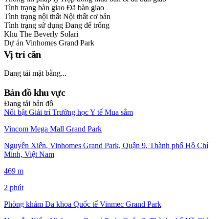
Tình trạng bàn giao
Đã bàn giao
Tình trạng nội thất
Nội thất cơ bản
Tình trạng sử dụng
Đang để trống
Khu
The Beverly Solari
Dự án
Vinhomes Grand Park
Vị trí căn
Đang tải mặt bằng...
Bản đồ khu vực
Đang tải bản đồ
Nổi bật
Giải trí
Trường học
Y tế
Mua sắm
Vincom Mega Mall Grand Park
Nguyễn Xiển, Vinhomes Grand Park, Quận 9, Thành phố Hồ Chí
Minh, Việt Nam
469 m
2 phút
Phòng khám Đa khoa Quốc tế Vinmec Grand Park