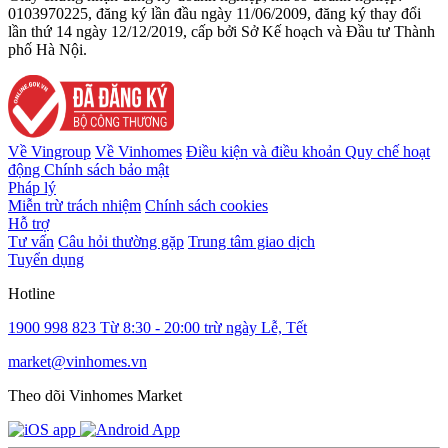
0103970225, đăng ký lần đầu ngày 11/06/2009, đăng ký thay đổi
lần thứ 14 ngày 12/12/2019, cấp bởi Sở Kế hoạch và Đầu tư Thành
phố Hà Nội.
Về Vingroup
Về Vinhomes
Điều kiện và điều khoản
Quy chế hoạt
động
Chính sách bảo mật
Pháp lý
Miễn trừ trách nhiệm
Chính sách cookies
Hỗ trợ
Tư vấn
Câu hỏi thường gặp
Trung tâm giao dịch
Tuyển dụng
Hotline
1900 998 823
Từ 8:30 - 20:00 trừ ngày Lễ, Tết
market@vinhomes.vn
Theo dõi Vinhomes Market