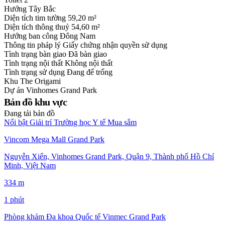
Hướng
Tây Bắc
Diện tích tim tường
59,20 m²
Diện tích thông thuỷ
54,60 m²
Hướng ban công
Đông Nam
Thông tin pháp lý
Giấy chứng nhận quyền sử dụng
Tình trạng bàn giao
Đã bàn giao
Tình trạng nội thất
Không nội thất
Tình trạng sử dụng
Đang để trống
Khu
The Origami
Dự án
Vinhomes Grand Park
Bản đồ khu vực
Đang tải bản đồ
Nổi bật
Giải trí
Trường học
Y tế
Mua sắm
Vincom Mega Mall Grand Park
Nguyễn Xiển, Vinhomes Grand Park, Quận 9, Thành phố Hồ Chí
Minh, Việt Nam
334 m
1 phút
Phòng khám Đa khoa Quốc tế Vinmec Grand Park