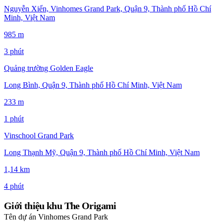
Nguyễn Xiển, Vinhomes Grand Park, Quận 9, Thành phố Hồ Chí
Minh, Việt Nam
985 m
3 phút
Quảng trường Golden Eagle
Long Bình, Quận 9, Thành phố Hồ Chí Minh, Việt Nam
233 m
1 phút
Vinschool Grand Park
Long Thạnh Mỹ, Quận 9, Thành phố Hồ Chí Minh, Việt Nam
1,14 km
4 phút
Giới thiệu khu The Origami
Tên dự án
Vinhomes Grand Park