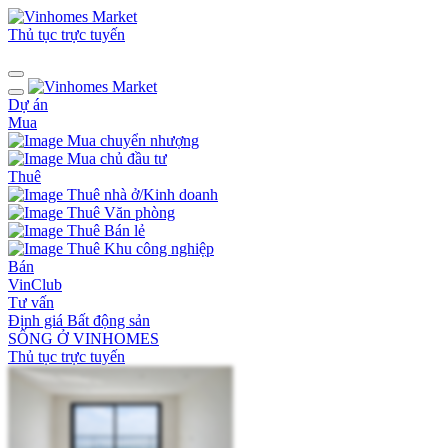
Thủ tục trực tuyến
Dự án
Mua
Mua chuyển nhượng
Mua chủ đầu tư
Thuê
Thuê nhà ở/Kinh doanh
Thuê Văn phòng
Thuê Bán lẻ
Thuê Khu công nghiệp
Bán
VinClub
Tư vấn
Định giá Bất động sản
SỐNG Ở VINHOMES
Thủ tục trực tuyến