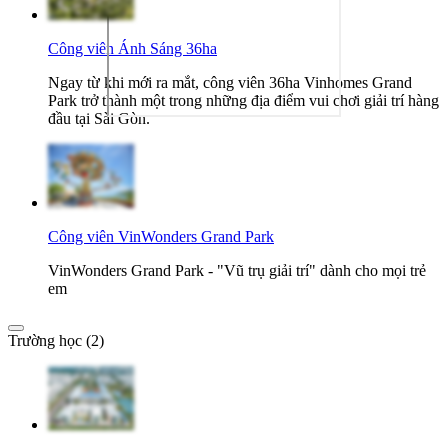
Công viên Ánh Sáng 36ha
Ngay từ khi mới ra mắt, công viên 36ha Vinhomes Grand
Park trở thành một trong những địa điểm vui chơi giải trí hàng
đầu tại Sài Gòn.
Công viên VinWonders Grand Park
VinWonders Grand Park - "Vũ trụ giải trí" dành cho mọi trẻ
em
Trường học (2)