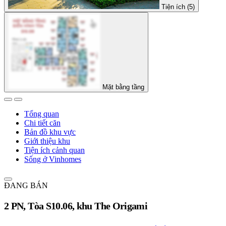
Tiện ích (5)
Mặt bằng tầng
Tổng quan
Chi tiết căn
Bản đồ khu vực
Giới thiệu khu
Tiện ích cảnh quan
Sống ở Vinhomes
ĐANG BÁN
2 PN, Tòa S10.06, khu The Origami