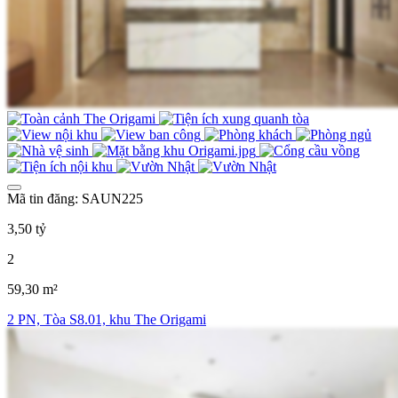
Mã tin đăng: SAUN225
3,50 tỷ
2
59,30 m²
2 PN, Tòa S8.01, khu The Origami