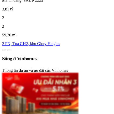
Mã tin đăng: SAUN2223
3,81 tỷ
2
2
59,20 m²
2 PN, Tòa GH2, khu Glory Heights
Sống ở Vinhomes
Thông tin dự án và ưu đãi của Vinhomes