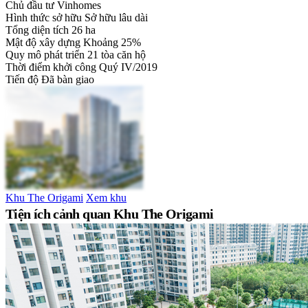
Chủ đầu tư
Vinhomes
Hình thức sở hữu
Sở hữu lâu dài
Tổng diện tích
26 ha
Mật độ xây dựng
Khoảng 25%
Quy mô phát triển
21 tòa căn hộ
Thời điểm khởi công
Quý IV/2019
Tiến độ
Đã bàn giao
Khu The Origami
Xem khu
Tiện ích cảnh quan Khu The Origami