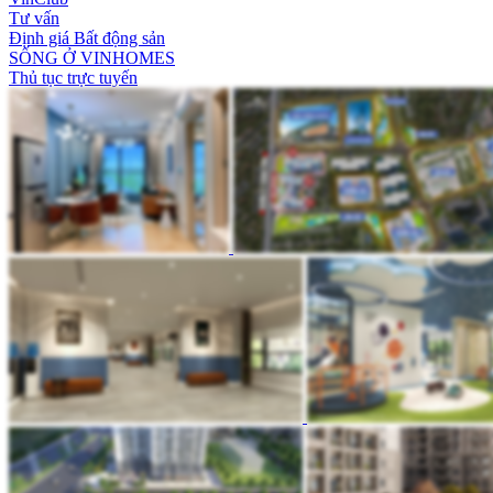
Tư vấn
Định giá Bất động sản
SỐNG Ở VINHOMES
Thủ tục trực tuyến