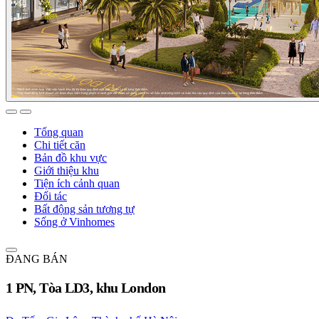
Tổng quan
Chi tiết căn
Bản đồ khu vực
Giới thiệu khu
Tiện ích cảnh quan
Đối tác
Bất động sản tương tự
Sống ở Vinhomes
ĐANG BÁN
1 PN, Tòa LD3, khu London