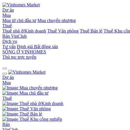
Dự án
Mua
Mua từ chủ đầu tư
Mua chuyển nhượng
Thuê
Thuê nhà ở/Kinh doanh
Thuê Văn phòng
Thuê Bán lẻ
Thuê Khu côn
Bán
VinClub
Dịch vụ
Tư vấn
Định giá Bất động sản
SỐNG Ở VINHOMES
Thủ tục trực tuyến
Dự án
Mua
Mua chuyển nhượng
Mua chủ đầu tư
Thuê
Thuê nhà ở/Kinh doanh
Thuê Văn phòng
Thuê Bán lẻ
Thuê Khu công nghiệp
Bán
VinClub