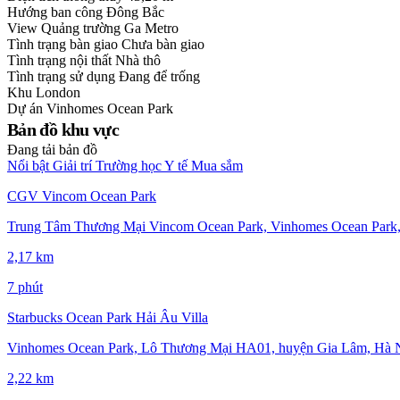
Hướng ban công
Đông Bắc
View
Quảng trường Ga Metro
Tình trạng bàn giao
Chưa bàn giao
Tình trạng nội thất
Nhà thô
Tình trạng sử dụng
Đang để trống
Khu
London
Dự án
Vinhomes Ocean Park
Bản đồ khu vực
Đang tải bản đồ
Nổi bật
Giải trí
Trường học
Y tế
Mua sắm
CGV Vincom Ocean Park
Trung Tâm Thương Mại Vincom Ocean Park, Vinhomes Ocean Park,
2,17 km
7 phút
Starbucks Ocean Park Hải Âu Villa
Vinhomes Ocean Park, Lô Thương Mại HA01, huyện Gia Lâm, Hà Nộ
2,22 km